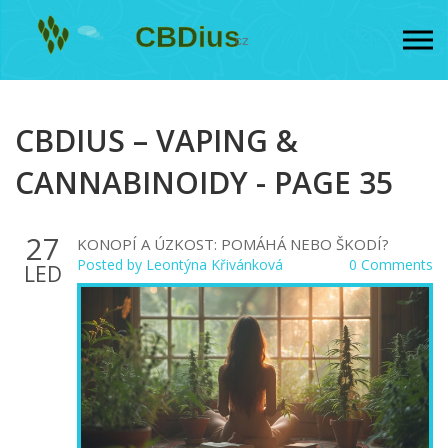
CBDIUS – VAPING &
CANNABINOIDY - PAGE 35
27
KONOPÍ A ÚZKOST: POMÁHÁ NEBO ŠKODÍ?
Posted by
Leontýna Křivánková
0 Comments
LED