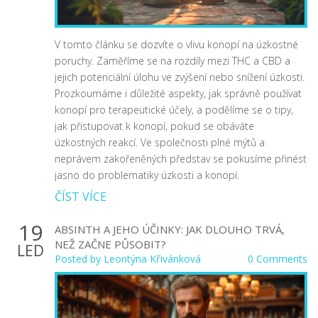
V tomto článku se dozvíte o vlivu konopí na úzkostné
poruchy. Zaměříme se na rozdíly mezi THC a CBD a
jejich potenciální úlohu ve zvýšení nebo snížení úzkosti.
Prozkoumáme i důležité aspekty, jak správně používat
konopí pro terapeutické účely, a podělíme se o tipy,
jak přistupovat k konopí, pokud se obáváte
úzkostných reakcí. Ve společnosti plné mýtů a
neprávem zakořeněných představ se pokusíme přinést
jasno do problematiky úzkosti a konopí.
ČÍST VÍCE
19
ABSINTH A JEHO ÚČINKY: JAK DLOUHO TRVÁ,
NEŽ ZAČNE PŮSOBIT?
LED
Posted by
Leontýna Křivánková
0 Comments