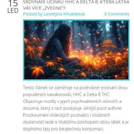
15
SROVNÁNÍ ÚČINKŮ HHC A DELTA 8: KTERÁ LÁTKA
VÁS VÍCE „ZVEDNE“?
LED
Posted by
Leontýna Křivánková
0 Comments
Tento článek se zaměřuje na podrobné srovnání dvou
populárních kanabinoidů, HHC a Delta 8 THC.
Objasňuje rozdíly v jejich psychoaktivních účincích a
zkoumá, který z nich poskytuje silnější pocit euforie.
Prozkoumání vědeckých poznatků i osobních
zkušeností vede k hlubšímu pochopení obou látek a je
doplněno tipy pro bezpečnou konzumaci.