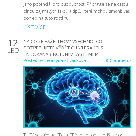
jeho potenciál pro budoucnost. Připravte se na cestu
plnou zajímavých faktů a tipů, které mohou změnit váš
pohled na tuto rostlinu!
ČÍST VÍCE
12
NA CO SE VÁŽE THCV? VŠECHNO, CO
POTŘEBUJETE VĚDĚT O INTERAKCI S
LED
ENDOKANABINOIDNÍM SYSTÉMEM
Posted by
Leontýna Křivánková
0 Comments
THCV se váže na CB1 a CB2 receptory, ale liší se od