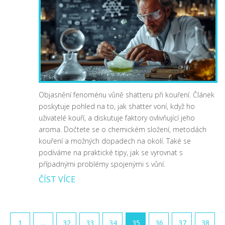
Objasnění fenoménu vůně shatteru při kouření. Článek
poskytuje pohled na to, jak shatter voní, když ho
uživatelé kouří, a diskutuje faktory ovlivňující jeho
aroma. Dočtete se o chemickém složení, metodách
kouření a možných dopadech na okolí. Také se
podíváme na praktické tipy, jak se vyrovnat s
případnými problémy spojenými s vůní.
ČÍST VÍCE
1
…
32
33
34
35
36
37
38