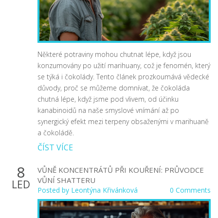
Některé potraviny mohou chutnat lépe, když jsou
konzumovány po užití marihuany, což je fenomén, který
se týká i čokolády. Tento článek prozkoumává vědecké
důvody, proč se můžeme domnívat, že čokoláda
chutná lépe, když jsme pod vlivem, od účinku
kanabinoidů na naše smyslové vnímání až po
synergický efekt mezi terpeny obsaženými v marihuaně
a čokoládě.
ČÍST VÍCE
8
VŮNĚ KONCENTRÁTŮ PŘI KOUŘENÍ: PRŮVODCE
VŮNÍ SHATTERU
LED
Posted by
Leontýna Křivánková
0 Comments