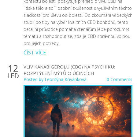
kontextu bolesti, poskytuje přehled o vlivu CBD na
lidské tělo a sdílí osobní zkušenost s využíváním těchto
sladkostí pro úlevu od bolesti. Od zkoumání vědeckých
studií po tipy na výběr kvalitních CBD bonbónů, tento
detailní průvodce pomáhá čtenářům lépe porozumět
tématu a rozhodnout se, zda je CBD správnou volbou
pro jejich potřeby.
ČÍST VÍCE
12
VLIV KANABIGEROLU (CBG) NA PSYCHIKU:
ROZPTÝLENÍ MÝTŮ O ÚČINCÍCH
LED
Posted by
Leontýna Křivánková
0 Comments