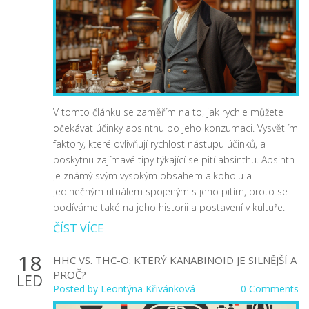
V tomto článku se zaměřím na to, jak rychle můžete
očekávat účinky absinthu po jeho konzumaci. Vysvětlím
faktory, které ovlivňují rychlost nástupu účinků, a
poskytnu zajímavé tipy týkající se pití absinthu. Absinth
je známý svým vysokým obsahem alkoholu a
jedinečným rituálem spojeným s jeho pitím, proto se
podíváme také na jeho historii a postavení v kultuře.
ČÍST VÍCE
18
HHC VS. THC-O: KTERÝ KANABINOID JE SILNĚJŠÍ A
PROČ?
LED
Posted by
Leontýna Křivánková
0 Comments