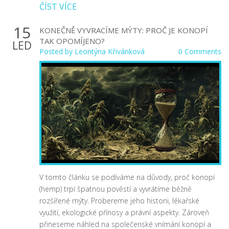
ČÍST VÍCE
15
KONEČNĚ VYVRACÍME MÝTY: PROČ JE KONOPÍ
TAK OPOMÍJENO?
LED
Posted by
Leontýna Křivánková
0 Comments
V tomto článku se podíváme na důvody, proč konopí
(hemp) trpí špatnou pověstí a vyvrátíme běžně
rozšířené mýty. Probereme jeho historii, lékařské
využití, ekologické přínosy a právní aspekty. Zároveň
přineseme náhled na společenské vnímání konopí a