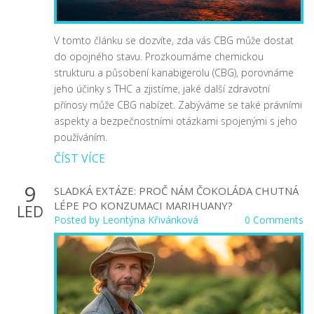
V tomto článku se dozvíte, zda vás CBG může dostat
do opojného stavu. Prozkoumáme chemickou
strukturu a působení kanabigerolu (CBG), porovnáme
jeho účinky s THC a zjistíme, jaké další zdravotní
přínosy může CBG nabízet. Zabýváme se také právními
aspekty a bezpečnostními otázkami spojenými s jeho
používáním.
ČÍST VÍCE
9
SLADKÁ EXTÁZE: PROČ NÁM ČOKOLÁDA CHUTNÁ
LÉPE PO KONZUMACI MARIHUANY?
LED
Posted by
Leontýna Křivánková
0 Comments