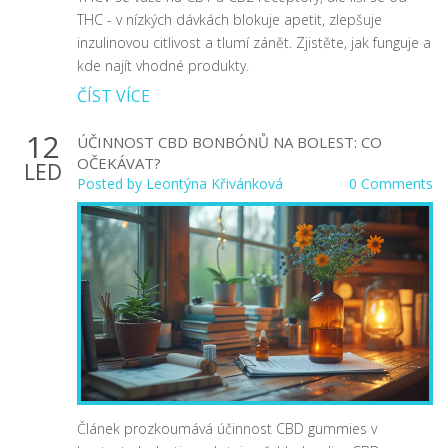
THC - v nízkých dávkách blokuje apetit, zlepšuje
inzulinovou citlivost a tlumí zánět. Zjistěte, jak funguje a
kde najít vhodné produkty.
ČÍST VÍCE
12
ÚČINNOST CBD BONBÓNŮ NA BOLEST: CO
OČEKÁVAT?
LED
Posted by
Leontýna Křivánková
0 Comments
Článek prozkoumává účinnost CBD gummies v