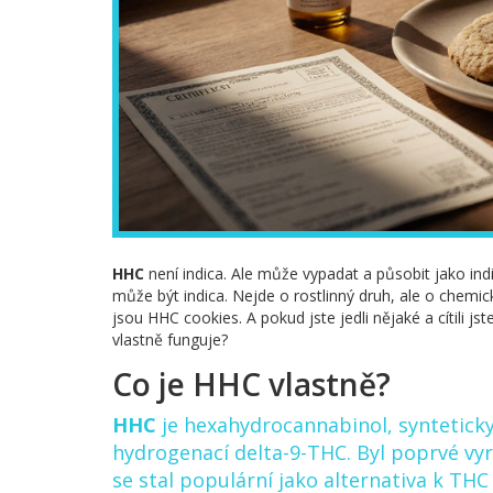
HHC
není indica. Ale může vypadat a působit jako indic
může být indica. Nejde o rostlinný druh, ale o chemic
jsou HHC cookies. A pokud jste jedli nějaké a cítili js
vlastně funguje?
Co je HHC vlastně?
HHC
je
hexahydrocannabinol, synteticky
hydrogenací delta-9-THC
. Byl poprvé vy
se stal populární jako alternativa k THC