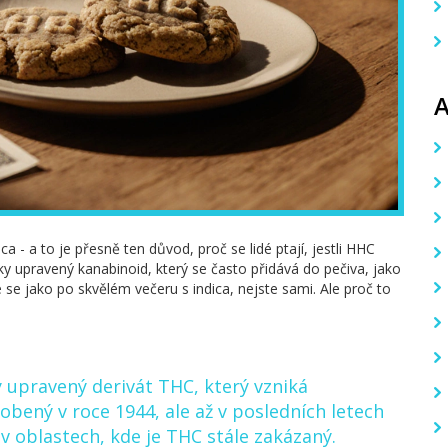
a - a to je přesně ten důvod, proč se lidé ptají, jestli HHC
ky upravený kanabinoid, který se často přidává do pečiva, jako
te se jako po skvělém večeru s indica, nejste sami. Ale proč to
 upravený derivát THC, který vzniká
robený v roce 1944, ale až v posledních letech
 v oblastech, kde je THC stále zakázaný.