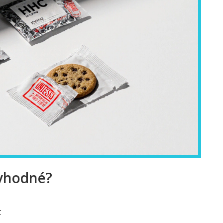
 vhodné?
C