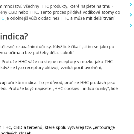
 množství. Všechny HHC produkty, které najdete na trhu -
měny CBD nebo THC. Tento proces přidává vodíkové atomy do
HC
je odolnější vůči oxidaci než THC a může mít delší trvání
 indica?
ělesně relaxačními účinky. Když lidé říkají „cítím se jako po
žkýma očima a bez potřeby dělat cokoli.“
č? Protože HHC váže na stejné receptory v mozku jako THC -
dyž se tyto receptory aktivují, vzniká pocit uvolnění,
ají
účinkům indica. To je důvod, proč se HHC prodává jako
vědí. Protože když napíšete „HHC cookies - indica účinky“, lidé
 THC, CBD a terpenů, které spolu vytvářejí tzv. „entourage
dnotlivých složek.