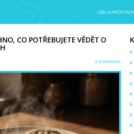
CBD A PROSTAT
HNO, CO POTŘEBUJETE VĚDĚT O
CH
0 Komentáře