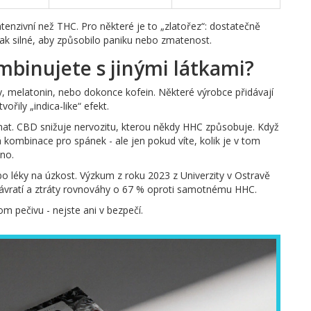
tenzivní než THC. Pro některé je to „zlatořez“: dostatečně
ak silné, aby způsobilo paniku nebo zmatenost.
mbinujete s jinými látkami?
y, melatonin, nebo dokonce kofein. Některé výrobce přidávají
ořily „indica-like“ efekt.
at. CBD snižuje nervozitu, kterou někdy HHC způsobuje. Když
ombinace pro spánek - ale jen pokud víte, kolik je v tom
áno.
o léky na úzkost. Výzkum z roku 2023 z Univerzity v Ostravě
závratí a ztráty rovnováhy o 67 % oproti samotnému HHC.
om pečivu - nejste ani v bezpečí.