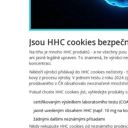
Jsou HHC cookies bezpeč
Na trhu je mnoho HHC produktů - a ne všechny jsou s
ani jasně legálně upraven. To znamená, že výrobci ne
koncentraci.
Někteří výrobci přidávají do HHC cookies nečistoty 
kovy z procesu výroby. V jednom testu z roku 2024 zji
prodávaného v ČR obsahovalo neoznačené množství 
Pokud chcete HHC cookies jíst, vyhledejte produkty s
certifikovaným výsledkem laboratorního testu (COA -
jasně uvedeným obsahem HHC (např. 10 mg na ko
žádnými dalšími neznámými přísadami
Nikdy nekupujte HHC cookies od neznámého prodejce 