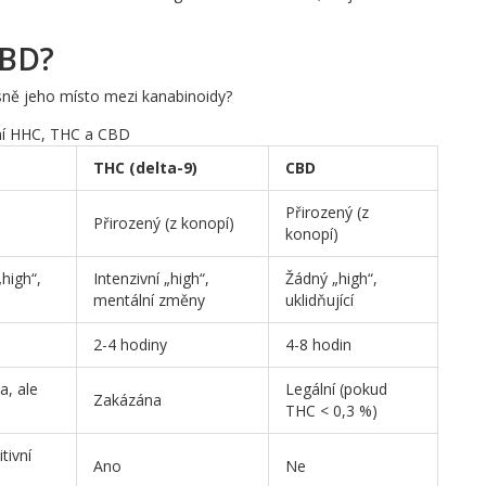
CBD?
esně jeho místo mezi kanabinoidy?
í HHC, THC a CBD
THC (delta-9)
CBD
Přirozený (z
Přirozený (z konopí)
konopí)
„high“,
Intenzivní „high“,
Žádný „high“,
mentální změny
uklidňující
2-4 hodiny
4-8 hodin
a, ale
Legální (pokud
Zakázána
THC < 0,3 %)
tivní
Ano
Ne