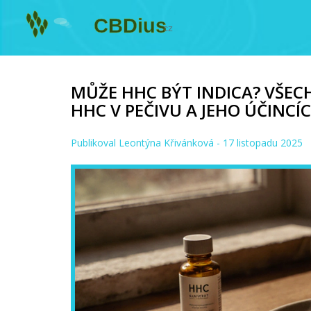
MŮŽE HHC BÝT INDICA? VŠEC
HHC V PEČIVU A JEHO ÚČINCÍ
Publikoval
Leontýna Křivánková
- 17 listopadu 2025