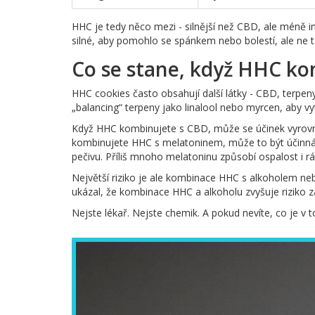
HHC je tedy něco mezi - silnější než CBD, ale méně in
silné, aby pomohlo se spánkem nebo bolestí, ale ne t
Co se stane, když HHC ko
HHC cookies často obsahují další látky - CBD, terpen
„balancing“ terpeny jako linalool nebo myrcen, aby vytv
Když HHC kombinujete s CBD, může se účinek vyrovn
kombinujete HHC s melatoninem, může to být účinná k
pečivu. Příliš mnoho melatoninu způsobí ospalost i r
Největší riziko je ale kombinace HHC s alkoholem neb
ukázal, že kombinace HHC a alkoholu zvyšuje riziko 
Nejste lékař. Nejste chemik. A pokud nevíte, co je v t