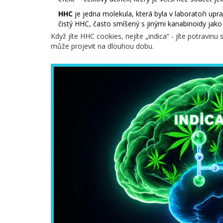
HHC
je jedna molekula, která byla v laboratoři upra
čistý HHC, často smíšený s jinými kanabinoidy ja
Když jíte HHC cookies, nejíte „indica“ - jíte potravin
může projevit na dlouhou dobu.