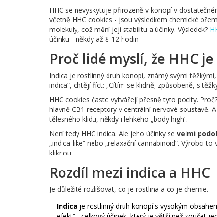
HHC se nevyskytuje přirozeně v konopí v dostatečném
včetně HHC cookies - jsou výsledkem chemické pře
molekuly, což mění její stabilitu a účinky. Výsledek?
H
účinku - někdy až 8-12 hodin.
Proč lidé myslí, že HHC je
Indica je rostlinný druh konopí, známý svými těžkými, t
indica“, chtějí říct: „Cítím se klidně, způsobeně, s tě
HHC cookies často vytvářejí přesně tyto pocity. Pro
hlavně CB1 receptory v centrální nervové soustavě. A k
tělesného klidu, někdy i lehkého „body high“.
Není tedy HHC indica. Ale jeho účinky se
velmi podob
„indica-like“ nebo „relaxační cannabinoid“. Výrobci to 
kliknou.
Rozdíl mezi indica a HHC
Je důležité rozlišovat, co je rostlina a co je chemie.
Indica
je rostlinný druh konopí s vysokým obsahem
efekt“ - celkový účinek, který je větší než součet je