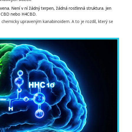
vena. Není v ní žádný terpen, žádná rostlinná struktura. Jen
ko CBD nebo H4CBD.
u s chemicky upraveným kanabinoidem. A to je rozdíl, který se