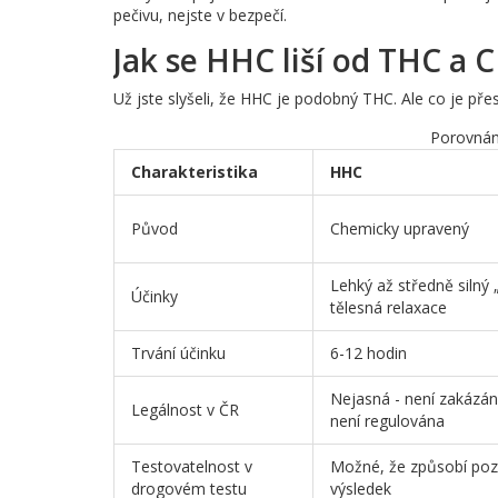
pečivu, nejste v bezpečí.
Jak se HHC liší od THC a 
Už jste slyšeli, že HHC je podobný THC. Ale co je př
Porovnán
Charakteristika
HHC
Původ
Chemicky upravený
Lehký až středně silný 
Účinky
tělesná relaxace
Trvání účinku
6-12 hodin
Nejasná - není zakázán
Legálnost v ČR
není regulována
Testovatelnost v
Možné, že způsobí pozi
drogovém testu
výsledek