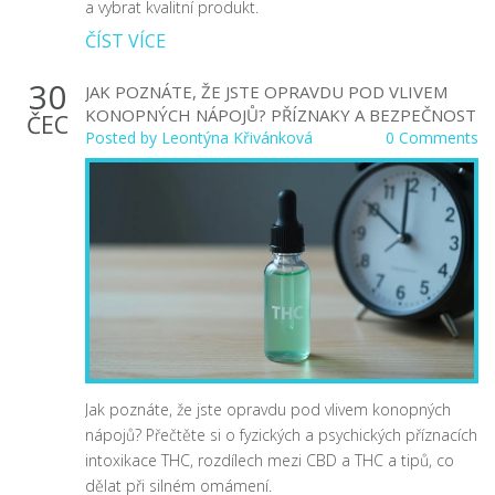
a vybrat kvalitní produkt.
ČÍST VÍCE
30
JAK POZNÁTE, ŽE JSTE OPRAVDU POD VLIVEM
KONOPNÝCH NÁPOJŮ? PŘÍZNAKY A BEZPEČNOST
ČEC
Posted by
Leontýna Křivánková
0 Comments
Jak poznáte, že jste opravdu pod vlivem konopných
nápojů? Přečtěte si o fyzických a psychických příznacích
intoxikace THC, rozdílech mezi CBD a THC a tipů, co
dělat při silném omámení.