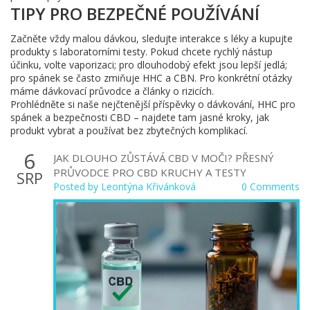
TIPY PRO BEZPEČNÉ POUŽÍVÁNÍ
Začněte vždy malou dávkou, sledujte interakce s léky a kupujte
produkty s laboratorními testy. Pokud chcete rychlý nástup
účinku, volte vaporizaci; pro dlouhodobý efekt jsou lepší jedlá;
pro spánek se často zmiňuje HHC a CBN. Pro konkrétní otázky
máme dávkovací průvodce a články o rizicích.
Prohlédněte si naše nejčtenější příspěvky o dávkování, HHC pro
spánek a bezpečnosti CBD – najdete tam jasné kroky, jak
produkt vybrat a používat bez zbytečných komplikací.
6
JAK DLOUHO ZŮSTÁVÁ CBD V MOČI? PŘESNÝ
PRŮVODCE PRO CBD KRUCHY A TESTY
SRP
Posted by
Leontýna Křivánková
0 Comments