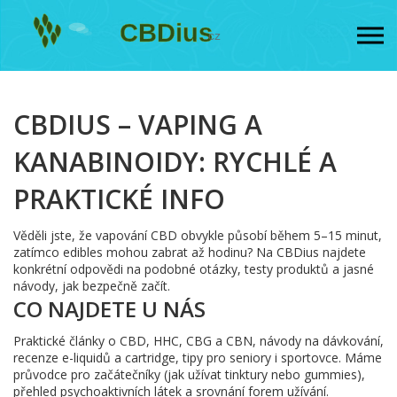
CBDIUS – VAPING A
KANABINOIDY: RYCHLÉ A
PRAKTICKÉ INFO
Věděli jste, že vapování CBD obvykle působí během 5–15 minut,
zatímco edibles mohou zabrat až hodinu? Na CBDius najdete
konkrétní odpovědi na podobné otázky, testy produktů a jasné
návody, jak bezpečně začít.
CO NAJDETE U NÁS
Praktické články o CBD, HHC, CBG a CBN, návody na dávkování,
recenze e-liquidů a cartridge, tipy pro seniory i sportovce. Máme
průvodce pro začátečníky (jak užívat tinktury nebo gummies),
přehled psychoaktivních látek a srovnání forem užívání.