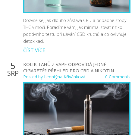
Dozvíte se, jak dlouho zůstává CBD a případné stopy
THC v moči. Poradíme vám, jak minimalizovat riziko
pozitivního testu při užívání CBD kruchů a co ovlivňuje
detoxikaci.
ČÍST VÍCE
5
KOLIK TAHŮ Z VAPE ODPOVÍDÁ JEDNÉ
CIGARETĚ? PŘEHLED PRO CBD A NIKOTIN
SRP
Posted by
Leontýna Křivánková
0 Comments