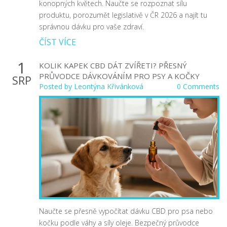
konopných květech. Naučte se rozpoznat sílu
produktu, porozumět legislativě v ČR 2026 a najít tu
správnou dávku pro vaše zdraví.
ČÍST VÍCE
1
KOLIK KAPEK CBD DÁT ZVÍŘETI? PŘESNÝ
PRŮVODCE DÁVKOVÁNÍM PRO PSY A KOČKY
SRP
Posted by
Leontýna Křivánková
0 Comments
Naučte se přesně vypočítat dávku CBD pro psa nebo
kočku podle váhy a síly oleje. Bezpečný průvodce