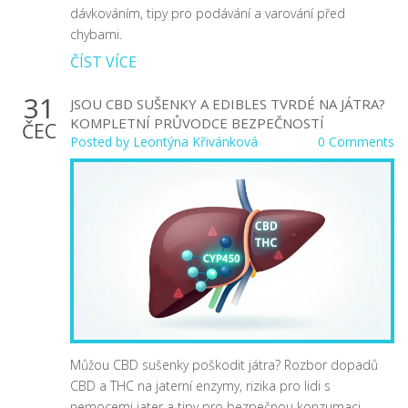
dávkováním, tipy pro podávání a varování před
chybami.
ČÍST VÍCE
31
JSOU CBD SUŠENKY A EDIBLES TVRDÉ NA JÁTRA?
KOMPLETNÍ PRŮVODCE BEZPEČNOSTÍ
ČEC
Posted by
Leontýna Křivánková
0 Comments
Můžou CBD sušenky poškodit játra? Rozbor dopadů
CBD a THC na jaterní enzymy, rizika pro lidi s
nemocemi jater a tipy pro bezpečnou konzumaci