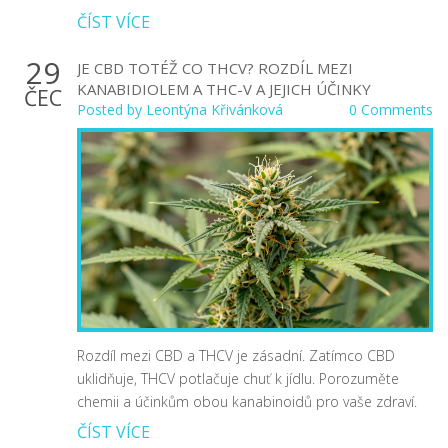
ČÍST VÍCE
29
JE CBD TOTÉŽ CO THCV? ROZDÍL MEZI
KANABIDIOLEM A THC-V A JEJICH ÚČINKY
ČEC
Posted by
Leontýna Křivánková
0 Comments
Rozdíl mezi CBD a THCV je zásadní. Zatímco CBD
uklidňuje, THCV potlačuje chuť k jídlu. Porozuměte
chemii a účinkům obou kanabinoidů pro vaše zdraví.
ČÍST VÍCE