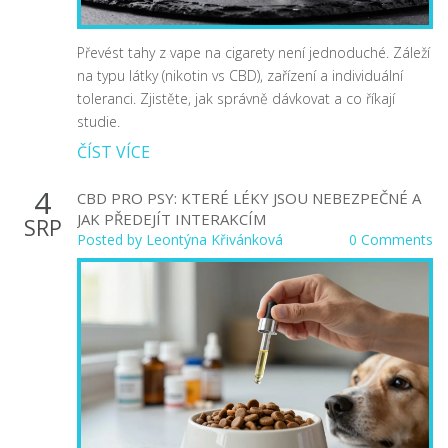
Převést tahy z vape na cigarety není jednoduché. Záleží
na typu látky (nikotin vs CBD), zařízení a individuální
toleranci. Zjistěte, jak správně dávkovat a co říkají
studie.
ČÍST VÍCE
4
CBD PRO PSY: KTERÉ LÉKY JSOU NEBEZPEČNÉ A
JAK PŘEDEJÍT INTERAKCÍM
SRP
Posted by
Leontýna Křivánková
0 Comments