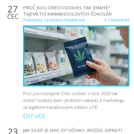
27
PROČ JSOU OREO COOKIES TAK DRAHÉ?
TAJEMSTVÍ KANABIDIOLOVÝCH ČOKOLÁD
ČEC
Posted by
Leontýna Křivánková
0 Comments
Proč jsou konopné Oreo cookies v roce 2026 tak
drahé? Analýza daní, výrobních nákladů a marketingu
za legálními kanabisovými edibles v ČR.
ČÍST VÍCE
23
JAK SILNÝ JE HHC-O? ÚČINKY, ROZDÍL OPROTI