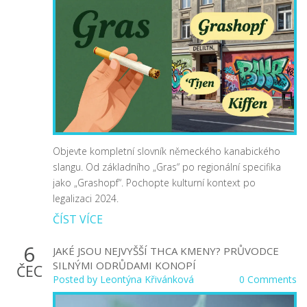
Objevte kompletní slovník německého kanabického
slangu. Od základního „Gras“ po regionální specifika
jako „Grashopf“. Pochopte kulturní kontext po
legalizaci 2024.
ČÍST VÍCE
6
JAKÉ JSOU NEJVYŠŠÍ THCA KMENY? PRŮVODCE
SILNÝMI ODRŮDAMI KONOPÍ
ČEC
Posted by
Leontýna Křivánková
0 Comments