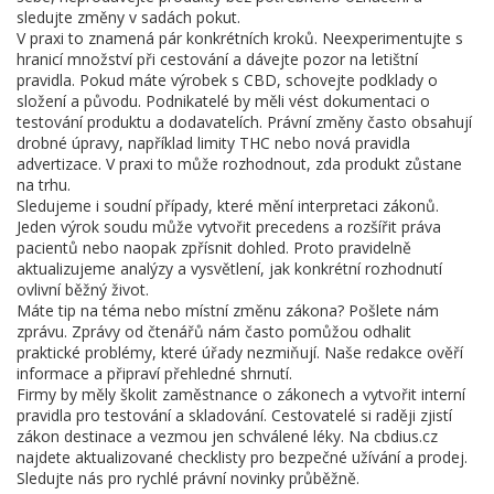
sledujte změny v sadách pokut.
V praxi to znamená pár konkrétních kroků. Neexperimentujte s
hranicí množství při cestování a dávejte pozor na letištní
pravidla. Pokud máte výrobek s CBD, schovejte podklady o
složení a původu. Podnikatelé by měli vést dokumentaci o
testování produktu a dodavatelích. Právní změny často obsahují
drobné úpravy, například limity THC nebo nová pravidla
advertizace. V praxi to může rozhodnout, zda produkt zůstane
na trhu.
Sledujeme i soudní případy, které mění interpretaci zákonů.
Jeden výrok soudu může vytvořit precedens a rozšířit práva
pacientů nebo naopak zpřísnit dohled. Proto pravidelně
aktualizujeme analýzy a vysvětlení, jak konkrétní rozhodnutí
ovlivní běžný život.
Máte tip na téma nebo místní změnu zákona? Pošlete nám
zprávu. Zprávy od čtenářů nám často pomůžou odhalit
praktické problémy, které úřady nezmiňují. Naše redakce ověří
informace a připraví přehledné shrnutí.
Firmy by měly školit zaměstnance o zákonech a vytvořit interní
pravidla pro testování a skladování. Cestovatelé si raději zjistí
zákon destinace a vezmou jen schválené léky. Na cbdius.cz
najdete aktualizované checklisty pro bezpečné užívání a prodej.
Sledujte nás pro rychlé právní novinky průběžně.