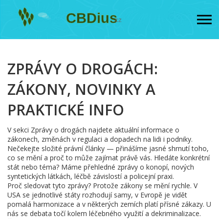
ZPRÁVY O DROGÁCH:
ZÁKONY, NOVINKY A
PRAKTICKÉ INFO
V sekci Zprávy o drogách najdete aktuální informace o
zákonech, změnách v regulaci a dopadech na lidi i podniky.
Nečekejte složité právní články — přinášíme jasné shrnutí toho,
co se mění a proč to může zajímat právě vás. Hledáte konkrétní
stát nebo téma? Máme přehledné zprávy o konopí, nových
syntetických látkách, léčbě závislostí a policejní praxi.
Proč sledovat tyto zprávy? Protože zákony se mění rychle. V
USA se jednotlivé státy rozhodují samy, v Evropě je vidět
pomalá harmonizace a v některých zemích platí přísné zákazy. U
nás se debata točí kolem léčebného využití a dekriminalizace.