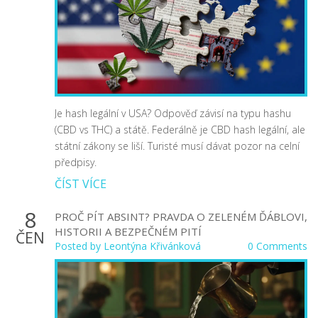
Je hash legální v USA? Odpověď závisí na typu hashu
(CBD vs THC) a státě. Federálně je CBD hash legální, ale
státní zákony se liší. Turisté musí dávat pozor na celní
předpisy.
ČÍST VÍCE
8
PROČ PÍT ABSINT? PRAVDA O ZELENÉM ĎÁBLOVI,
HISTORII A BEZPEČNÉM PITÍ
ČEN
Posted by
Leontýna Křivánková
0 Comments