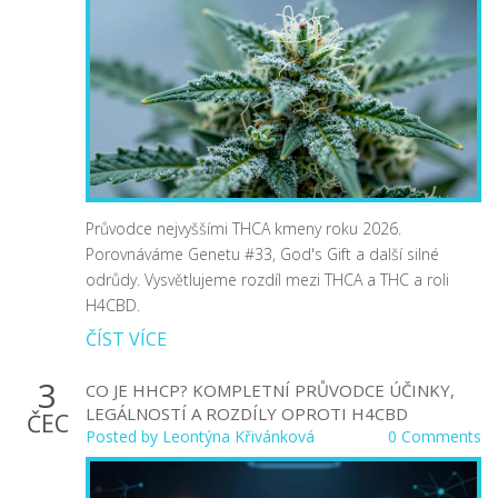
Průvodce nejvyššími THCA kmeny roku 2026.
Porovnáváme Genetu #33, God's Gift a další silné
odrůdy. Vysvětlujeme rozdíl mezi THCA a THC a roli
H4CBD.
ČÍST VÍCE
3
CO JE HHCP? KOMPLETNÍ PRŮVODCE ÚČINKY,
LEGÁLNOSTÍ A ROZDÍLY OPROTI H4CBD
ČEC
Posted by
Leontýna Křivánková
0 Comments