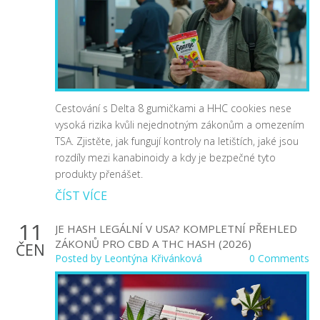
Cestování s Delta 8 gumičkami a HHC cookies nese
vysoká rizika kvůli nejednotným zákonům a omezením
TSA. Zjistěte, jak fungují kontroly na letištích, jaké jsou
rozdíly mezi kanabinoidy a kdy je bezpečné tyto
produkty přenášet.
ČÍST VÍCE
11
JE HASH LEGÁLNÍ V USA? KOMPLETNÍ PŘEHLED
ZÁKONŮ PRO CBD A THC HASH (2026)
ČEN
Posted by
Leontýna Křivánková
0 Comments