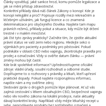
Články vysvětlují, jaké sankce hrozí, komu pomůže legalizace a
jak se mění přístup zdravotnictví.
Konkrétní příklady dává náš článek Zákony o konopí: Kde je
konopí nelegální a proč? Popisuje rozdíly mezi rekreačním a
léčebným užíváním, jak fungují licence a co znamená
dekriminalizace pro obyčejného člověka. Najdete tam mapu
právních režimů, příklady pokut a situace, kdy může být držení
trestné i v malém množství.
Jak číst tyto zprávy prakticky? Začněte tím, že zjistíte aktuální
právní status ve vaší zemi nebo regionu. Hledejte sekci o
výjimkách pro pacienty a podmínky pro pěstování. Pokud
podnikáte v oblasti CBD nebo vapingu, zkontrolujte pravidla pro
prodej a označování. Vždy si ověřte datum článku — právní
změny mohou být časté.
Kde brát spolehlivé informace? Upřednostňujeme oficiální
zdroje: vládní úřady, soudní rozhodnutí a odborné studie.
Doplňujeme to o rozhovory s právníky a lékaři, kteří upřesní
praktické dopady. Pokud najdete rozporuplnou informaci,
napište nám a my ověříme zdroj.
Sledování zpráv o drogách pomůže lépe plánovat. Ať už vás
zajímá cestování s lékem obsahujícím CBD, bezpečnost vapingu
nebo vliv nového zákona na lokální prodejce, naše aktuality
dávají konkrétní kroky. Například: vždy mějte lékařský recept u
sebe, neprodávejte produkty bez potřebného označení a