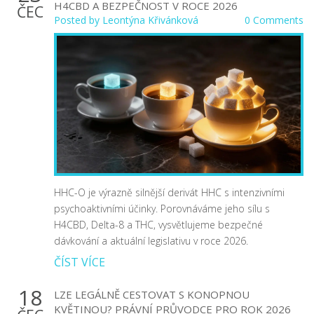
H4CBD A BEZPEČNOST V ROCE 2026
ČEC
Posted by
Leontýna Křivánková
0 Comments
HHC-O je výrazně silnější derivát HHC s intenzivními
psychoaktivními účinky. Porovnáváme jeho sílu s
H4CBD, Delta-8 a THC, vysvětlujeme bezpečné
dávkování a aktuální legislativu v roce 2026.
ČÍST VÍCE
18
LZE LEGÁLNĚ CESTOVAT S KONOPNOU
KVĚTINOU? PRÁVNÍ PRŮVODCE PRO ROK 2026