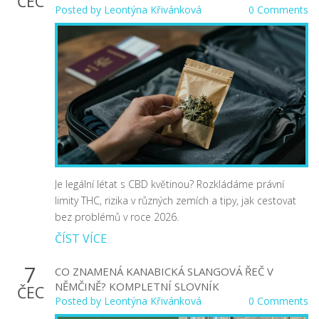
ČEC
Posted by
Leontýna Křivánková
0 Comments
Je legální létat s CBD květinou? Rozkládáme právní
limity THC, rizika v různých zemích a tipy, jak cestovat
bez problémů v roce 2026.
ČÍST VÍCE
7
CO ZNAMENÁ KANABICKÁ SLANGOVÁ ŘEČ V
NĚMČINĚ? KOMPLETNÍ SLOVNÍK
ČEC
Posted by
Leontýna Křivánková
0 Comments