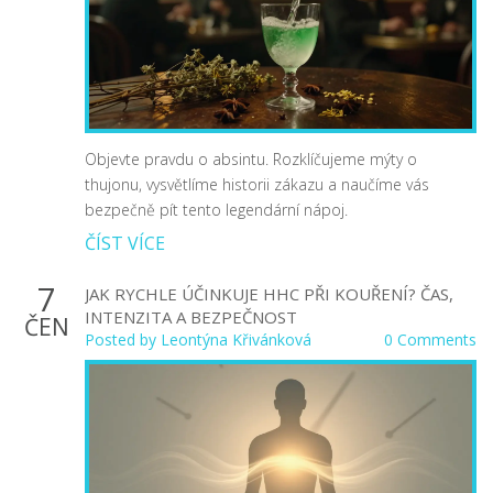
Objevte pravdu o absintu. Rozklíčujeme mýty o
thujonu, vysvětlíme historii zákazu a naučíme vás
bezpečně pít tento legendární nápoj.
ČÍST VÍCE
7
JAK RYCHLE ÚČINKUJE HHC PŘI KOUŘENÍ? ČAS,
INTENZITA A BEZPEČNOST
ČEN
Posted by
Leontýna Křivánková
0 Comments