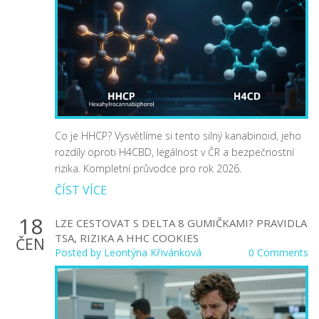
Co je HHCP? Vysvětlíme si tento silný kanabinoid, jeho
rozdíly oproti H4CBD, legálnost v ČR a bezpečnostní
rizika. Kompletní průvodce pro rok 2026.
ČÍST VÍCE
18
LZE CESTOVAT S DELTA 8 GUMIČKAMI? PRAVIDLA
TSA, RIZIKA A HHC COOKIES
ČEN
Posted by
Leontýna Křivánková
0 Comments