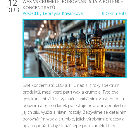
12
WAX VS CRUMBLE: POROVNÁNÍ SÍLY A POTENCE
KONCENTRÁTŮ
DUB
Posted by
Leontýna Křivánková
0 Comments
Svět koncentrátů CBD a THC nabízí široký spektrum
produktů, mezi které patří wax a crumble. Tyto dva
typy koncentrátů se vyznačují unikátními vlastnostmi a
použitím a tento článek poskytuje podrobný pohled na
jejich sílu, využití a hlavní rozdíly. Zabýváme se detailním
porovnáním wax a crumble, jejich výrobními procesy a
tipy na použití, aby čtenáři lépe porozuměli, který