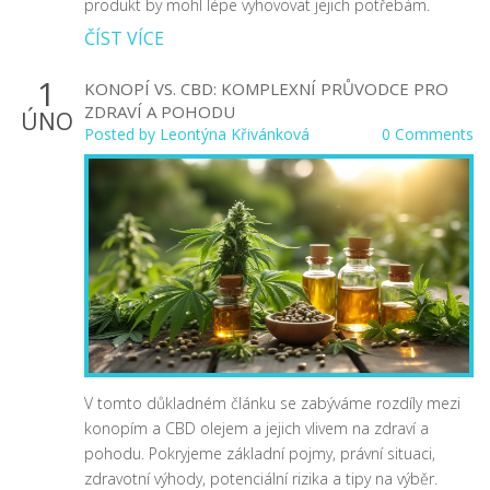
produkt by mohl lépe vyhovovat jejich potřebám.
ČÍST VÍCE
1
KONOPÍ VS. CBD: KOMPLEXNÍ PRŮVODCE PRO
ZDRAVÍ A POHODU
ÚNO
Posted by
Leontýna Křivánková
0 Comments
V tomto důkladném článku se zabýváme rozdíly mezi
konopím a CBD olejem a jejich vlivem na zdraví a
pohodu. Pokryjeme základní pojmy, právní situaci,
zdravotní výhody, potenciální rizika a tipy na výběr.