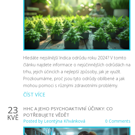
Hledáte nejsilnější Indica odrůdu roku 2024? V tomto
článku najdete informace o nejúčinnějších odrůdách na
trhu, jejich účincích a nejlepší způsoby, jak je využít.
Prozkoumáme, proč jsou tyto odrůdy oblíbené a jak
mohou pomoci s různými zdravotními problémy.
ČÍST VÍCE
23
HHC A JEHO PSYCHOAKTIVNÍ ÚČINKY: CO
POTŘEBUJETE VĚDĚT
KVĚ
Posted by
Leontýna Křivánková
0 Comments