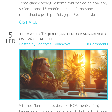
Tento článek poskytuje komplexní pohled na obě látky
s cílem pomoci čtenářům udělat informované
rozhodnutí o jejich použití v jejich životním stylu.
ČÍST VÍCE
5
THCV A CHUŤ K JÍDLU: JAK TENTO KANNABINOID
OVLIVŇUJE APETIT
LED
Posted by
Leontýna Křivánková
0 Comments
V tomto článku se dozvíte, jak THCV, méně známý
kannabinoid z konopí, může ovlivnit chuť k jídlu. Kromě