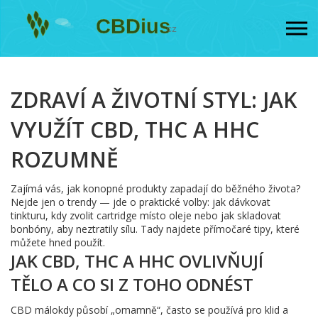
ZDRAVÍ A ŽIVOTNÍ STYL: JAK
VYUŽÍT CBD, THC A HHC
ROZUMNĚ
Zajímá vás, jak konopné produkty zapadají do běžného života?
Nejde jen o trendy — jde o praktické volby: jak dávkovat
tinkturu, kdy zvolit cartridge místo oleje nebo jak skladovat
bonbóny, aby neztratily sílu. Tady najdete přímočaré tipy, které
můžete hned použít.
JAK CBD, THC A HHC OVLIVŇUJÍ
TĚLO A CO SI Z TOHO ODNÉST
CBD málokdy působí „omamně“, často se používá pro klid a