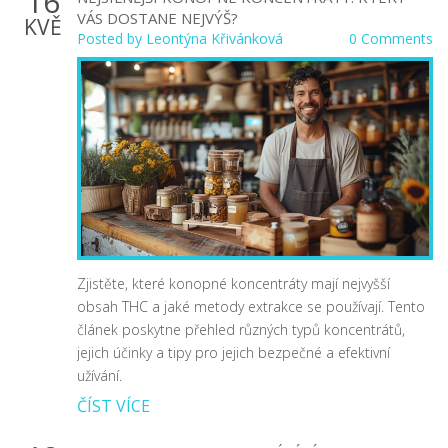
16
VÁS DOSTANE NEJVÝŠ?
KVĚ
Posted by
Leontýna Křivánková
0 Comments
Zjistěte, které konopné koncentráty mají nejvyšší
obsah THC a jaké metody extrakce se používají. Tento
článek poskytne přehled různých typů koncentrátů,
jejich účinky a tipy pro jejich bezpečné a efektivní
užívání.
ČÍST VÍCE