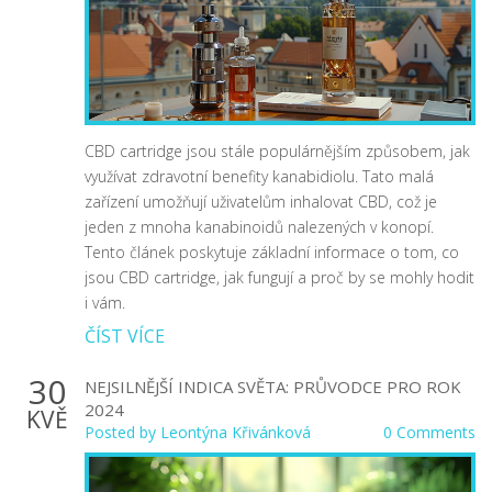
CBD cartridge jsou stále populárnějším způsobem, jak
využívat zdravotní benefity kanabidiolu. Tato malá
zařízení umožňují uživatelům inhalovat CBD, což je
jeden z mnoha kanabinoidů nalezených v konopí.
Tento článek poskytuje základní informace o tom, co
jsou CBD cartridge, jak fungují a proč by se mohly hodit
i vám.
ČÍST VÍCE
30
NEJSILNĚJŠÍ INDICA SVĚTA: PRŮVODCE PRO ROK
2024
KVĚ
Posted by
Leontýna Křivánková
0 Comments