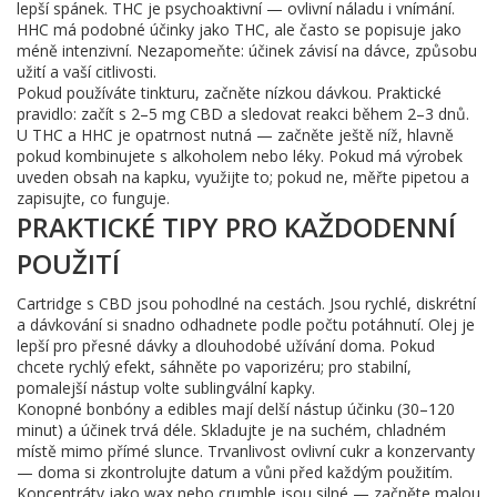
lepší spánek. THC je psychoaktivní — ovlivní náladu i vnímání.
HHC má podobné účinky jako THC, ale často se popisuje jako
méně intenzivní. Nezapomeňte: účinek závisí na dávce, způsobu
užití a vaší citlivosti.
Pokud používáte tinkturu, začněte nízkou dávkou. Praktické
pravidlo: začít s 2–5 mg CBD a sledovat reakci během 2–3 dnů.
U THC a HHC je opatrnost nutná — začněte ještě níž, hlavně
pokud kombinujete s alkoholem nebo léky. Pokud má výrobek
uveden obsah na kapku, využijte to; pokud ne, měřte pipetou a
zapisujte, co funguje.
PRAKTICKÉ TIPY PRO KAŽDODENNÍ
POUŽITÍ
Cartridge s CBD jsou pohodlné na cestách. Jsou rychlé, diskrétní
a dávkování si snadno odhadnete podle počtu potáhnutí. Olej je
lepší pro přesné dávky a dlouhodobé užívání doma. Pokud
chcete rychlý efekt, sáhněte po vaporizéru; pro stabilní,
pomalejší nástup volte sublingvální kapky.
Konopné bonbóny a edibles mají delší nástup účinku (30–120
minut) a účinek trvá déle. Skladujte je na suchém, chladném
místě mimo přímé slunce. Trvanlivost ovlivní cukr a konzervanty
— doma si zkontrolujte datum a vůni před každým použitím.
Koncentráty jako wax nebo crumble jsou silné — začněte malou