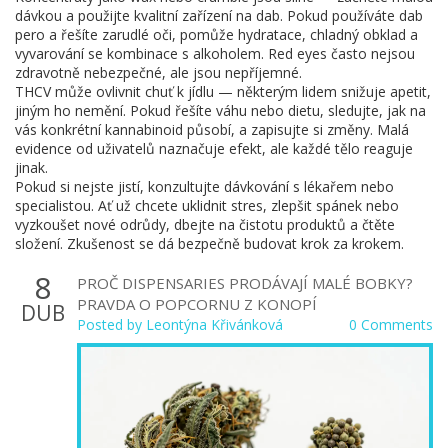
dávkou a použijte kvalitní zařízení na dab. Pokud používáte dab
pero a řešíte zarudlé oči, pomůže hydratace, chladný obklad a
vyvarování se kombinace s alkoholem. Red eyes často nejsou
zdravotně nebezpečné, ale jsou nepříjemné.
THCV může ovlivnit chuť k jídlu — některým lidem snižuje apetit,
jiným ho nemění. Pokud řešíte váhu nebo dietu, sledujte, jak na
vás konkrétní kannabinoid působí, a zapisujte si změny. Malá
evidence od uživatelů naznačuje efekt, ale každé tělo reaguje
jinak.
Pokud si nejste jistí, konzultujte dávkování s lékařem nebo
specialistou. Ať už chcete uklidnit stres, zlepšit spánek nebo
vyzkoušet nové odrůdy, dbejte na čistotu produktů a čtěte
složení. Zkušenost se dá bezpečně budovat krok za krokem.
8
PROČ DISPENSARIES PRODÁVAJÍ MALÉ BOBKY?
PRAVDA O POPCORNU Z KONOPÍ
DUB
Posted by
Leontýna Křivánková
0 Comments