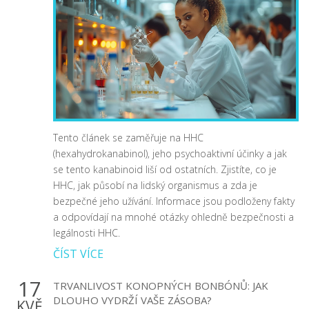
Tento článek se zaměřuje na HHC
(hexahydrokanabinol), jeho psychoaktivní účinky a jak
se tento kanabinoid liší od ostatních. Zjistíte, co je
HHC, jak působí na lidský organismus a zda je
bezpečné jeho užívání. Informace jsou podloženy fakty
a odpovídají na mnohé otázky ohledně bezpečnosti a
legálnosti HHC.
ČÍST VÍCE
17
TRVANLIVOST KONOPNÝCH BONBÓNŮ: JAK
DLOUHO VYDRŽÍ VAŠE ZÁSOBA?
KVĚ