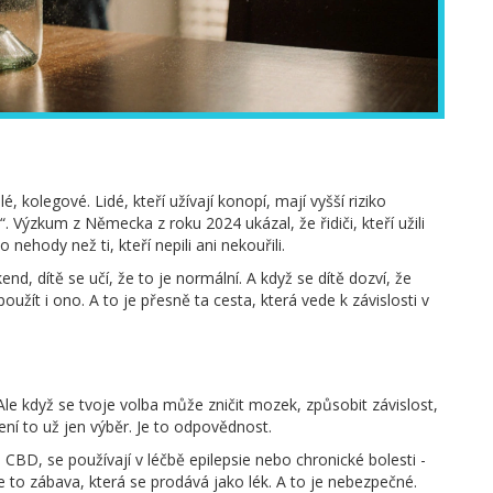
elé, kolegové. Lidé, kteří užívají konopí, mají vyšší riziko
“. Výzkum z Německa z roku 2024 ukázal, že řidiči, kteří užili
 nehody než ti, kteří nepili ani nekouřili.
end, dítě se učí, že to je normální. A když se dítě dozví, že
užít i ono. A to je přesně ta cesta, která vede k závislosti v
Ale když se tvoje volba může zničit mozek, způsobit závislost,
 není to už jen výběr. Je to odpovědnost.
 CBD, se používají v léčbě epilepsie nebo chronické bolesti -
e to zábava, která se prodává jako lék. A to je nebezpečné.