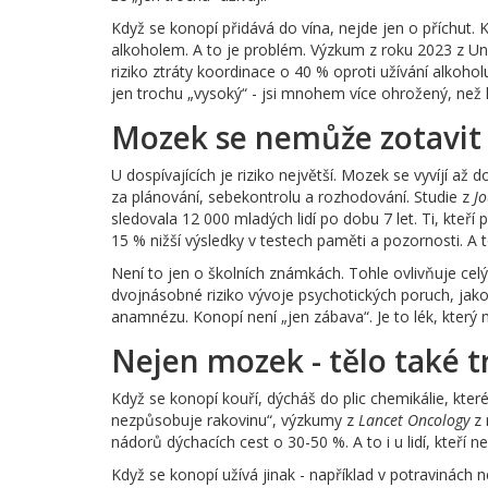
Když se konopí přidává do vína, nejde jen o příchut. 
alkoholem. A to je problém. Výzkum z roku 2023 z Un
riziko ztráty koordinace o 40 % oproti užívání alkoh
jen trochu „vysoký“ - jsi mnohem více ohrožený, než k
Mozek se nemůže zotavit
U dospívajících je riziko největší. Mozek se vyvíjí až
za plánování, sebekontrolu a rozhodování. Studie z
Jo
sledovala 12 000 mladých lidí po dobu 7 let. Ti, kteří 
15 % nižší výsledky v testech paměti a pozornosti. A t
Není to jen o školních známkách. Tohle ovlivňuje celý 
dvojnásobné riziko vývoje psychotických poruch, jako
anamnézu. Konopí není „jen zábava“. Je to lék, který
Nejen mozek - tělo také t
Když se konopí kouří, dýcháš do plic chemikálie, které
nezpůsobuje rakovinu“, výzkumy z
Lancet Oncology
z 
nádorů dýchacích cest o 30-50 %. A to i u lidí, kteří n
Když se konopí užívá jinak - například v potravinách n