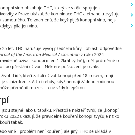
Konopní víno obsahuje THC, který se v těle spojuje s
iverzity v Praze ukázal, že kombinace THC a ethanolu zvyšuje
olu samotného. To znamená, že když piješ konopní víno, nejsi
dybys pila jen víno.
 do 25 let. THC narušuje vývoj předčelní kůry - oblasti odpovědné
urnal of the American Medical Association
z roku 2024
pravidelně užívali konopí (i jen 1-2krát týdně), měli průměrně o
o i po přestání užívání. Některé poškození je trvalé.
život. Lidé, kteří začali užívat konopí před 18. rokem, mají
 je schizofrenie. A to i tehdy, když nemají žádnou rodinnou
 může přeměnit mozek - a ne vždy k lepšímu.
rpí
 jsou stejné jako u tabáku. Přestože někteří tvrdí, že „konopí
roku 2022 ukazují, že pravidelné kouření konopí zvyšuje riziko
ekouří tabák.
ebo víně - problém není kouření, ale jiný. THC se ukládá v