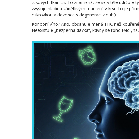
tukových tkáních. To znamená, že se v těle udržuje týd
zvyšuje hladina zánětlivých markerů v krvi. To je př
cukrovkou a dokonce s degenerací kloubů.
Konopní víno? Ano, obsahuje méně THC než kouřené ko
Neexistuje „bezpečná dávka“, kdyby se toho tělo „nauč