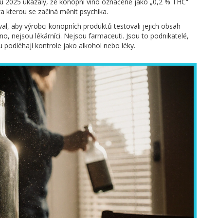
oku 2025 ukázaly, že konopní víno označené jako „0,2 % THC“
za kterou se začíná měnit psychika.
l, aby výrobci konopních produktů testovali jejich obsah
no, nejsou lékárníci. Nejsou farmaceuti. Jsou to podnikatelé,
ou podléhají kontrole jako alkohol nebo léky.