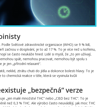
oinisty
a. Podle Světové zdravotnické organizace (WHO) se 9 % lidí,
eří začnou v dospívání, je to až 17 %. To je více než u kofeinu,
nopí se často neukáže hned. Lidé si myslí, že „to jen užívají,
ho nemohou spát, nemohou pracovat, nemohou být spolu s
e je jen „přírodní relaxant“.
tě, neklid, ztrátu chuti do jídla a dokonce bolesti hlavy. To je
e to chemická reakce v těle, která se vyvinula kvůli
existuje „bezpečná“ verze
sahuje „jen malé množství THC“ nebo „CBD bez THC“. To je
éně než 0,3 % THC. Ale výrobci často neuvádějí, jak moc THC