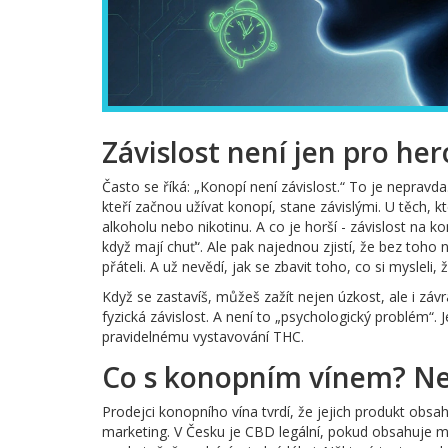
Závislost není jen pro her
Často se říká: „Konopí není závislost.“ To je nepravd
kteří začnou užívat konopí, stane závislými. U těch, kt
alkoholu nebo nikotinu. A co je horší - závislost na ko
když mají chuť“. Ale pak najednou zjistí, že bez to
přáteli. A už nevědí, jak se zbavit toho, co si mysleli, ž
Když se zastavíš, můžeš zažít nejen úzkost, ale i závra
fyzická závislost. A není to „psychologický problém“. J
pravidelnému vystavování THC.
Co s konopním vínem? Ne
Prodejci konopního vína tvrdí, že jejich produkt ob
marketing. V Česku je CBD legální, pokud obsahuje m