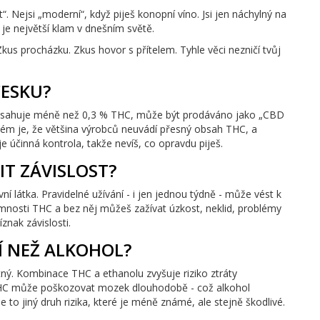
dit“. Nejsi „moderní“, když piješ konopní víno. Jsi jen náchylný na
o je největší klam v dnešním světě.
Zkus procházku. Zkus hovor s přítelem. Tyhle věci nezničí tvůj
ČESKU?
 obsahuje méně než 0,3 % THC, může být prodáváno jako „CBD
oblém je, že většina výrobců neuvádí přesný obsah THC, a
 účinná kontrola, takže nevíš, co opravdu piješ.
T ZÁVISLOST?
í látka. Pravidelné užívání - i jen jednou týdně - může vést k
ítomnosti THC a bez něj můžeš zažívat úzkost, neklid, problémy
znak závislosti.
Í NEŽ ALKOHOL?
ný. Kombinace THC a ethanolu zvyšuje riziko ztráty
THC může poškozovat mozek dlouhodobě - což alkohol
e to jiný druh rizika, které je méně známé, ale stejně škodlivé.