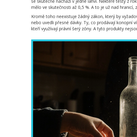
se skutečně nachází v jedné láhvi. Některé testy z r
mělo ve skutečnosti až 0,5 %. A to je už nad hranicí, 
Kromě toho neexistuje žádný zákon, který by vyžadova
nebo uvedli přesné dávky. Ty, co prodávají konopní ví
kteří využívají právní šerý zóny. A tyto produkty nejs