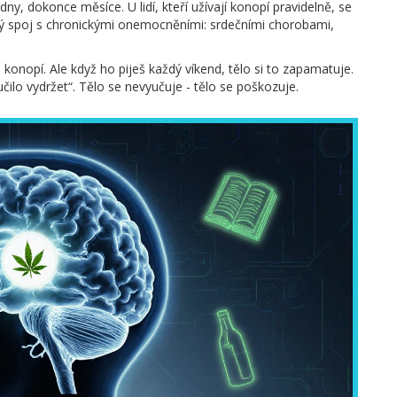
ny, dokonce měsíce. U lidí, kteří užívají konopí pravidelně, se
ímý spoj s chronickými onemocněními: srdečními chorobami,
nopí. Ale když ho piješ každý víkend, tělo si to zapamatuje.
ilo vydržet“. Tělo se nevyučuje - tělo se poškozuje.