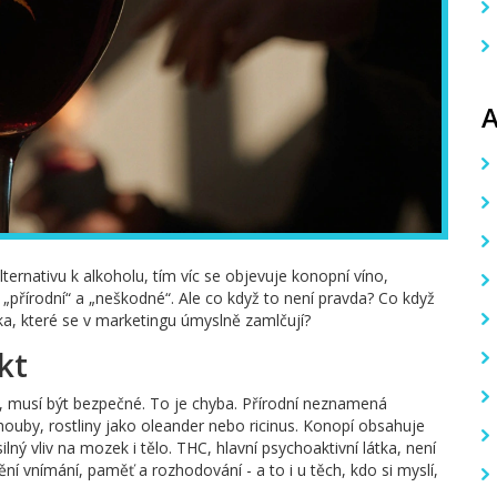
ternativu k alkoholu, tím víc se objevuje konopní víno,
o „přírodní“ a „neškodné“. Ale co když to není pravda? Co když
ika, které se v marketingu úmyslně zamlčují?
kt
dě, musí být bezpečné. To je chyba. Přírodní neznamená
houby, rostliny jako oleander nebo ricinus. Konopí obsahuje
lný vliv na mozek i tělo. THC, hlavní psychoaktivní látka, není
mění vnímání, paměť a rozhodování - a to i u těch, kdo si myslí,