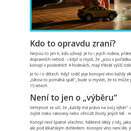
Kdo to opravdu zraní?
Nejsou to jen ti, kdo užívají. Je to i jejich rodina, přát
dopravních nehod - i když si myslí, že „jsou v pořádku
konopí v posledních 4 hodinách, mají třikrát vyšší riziko
Je to i o dětech. Když rodič pije konopní víno každý vík
„tátovi to pomáhá spát“, bude si myslet, že to může po
15 letech.
Není to jen o „výběru“
Veřejnost se učí, že „každý má právo na svůj výběr“. 
zvýšit riziko rakoviny nebo ohrozit životy jiných lidí -
Konopí není špatné všechno. Některé látky z něj, jako
ale pod lékařským dohledem. Konopní víno není lék. J