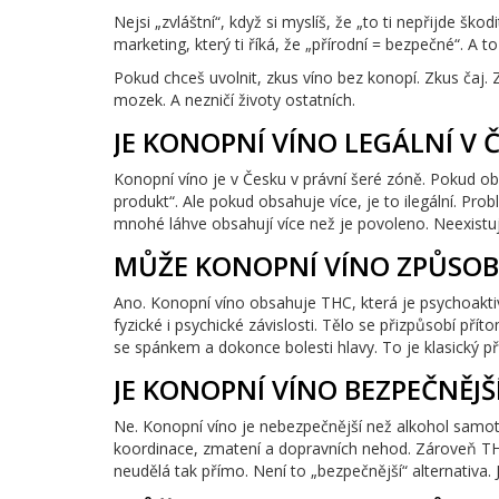
Nejsi „zvláštní“, když si myslíš, že „to ti nepřijde ško
marketing, který ti říká, že „přírodní = bezpečné“. A t
Pokud chceš uvolnit, zkus víno bez konopí. Zkus čaj. 
mozek. A nezničí životy ostatních.
JE KONOPNÍ VÍNO LEGÁLNÍ V 
Konopní víno je v Česku v právní šeré zóně. Pokud
produkt“. Ale pokud obsahuje více, je to ilegální. Pr
mnohé láhve obsahují více než je povoleno. Neexistuje
MŮŽE KONOPNÍ VÍNO ZPŮSOBI
Ano. Konopní víno obsahuje THC, která je psychoaktivn
fyzické i psychické závislosti. Tělo se přizpůsobí př
se spánkem a dokonce bolesti hlavy. To je klasický pří
JE KONOPNÍ VÍNO BEZPEČNĚJŠ
Ne. Konopní víno je nebezpečnější než alkohol samot
koordinace, zmatení a dopravních nehod. Zároveň 
neudělá tak přímo. Není to „bezpečnější“ alternativa. J