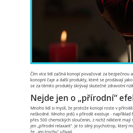
Čím více lidí začíná konopí považovat za bezpečnou al
konopní čaje a další produkty, které se prodávají jak
se za těmito produkty skrývají skutečné zdravotní riz
Nejde jen o „přírodní“ efe
Mnoho lidí si myslí, že protože konopí roste v příro
neškodné. Mnoho jedů v přírodě existuje - například 
přes 500 chemických sloučenin, z nichž některé mají si
jen „přírodní relaxant“. Je to silný psychotrop, který 
že „jen trochu“ užívají.