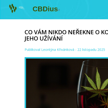
CO VÁM NIKDO NEŘEKNE O KO
JEHO UŽÍVÁNÍ
Publikoval
Leontýna Křivánková
- 22 listopadu 2025