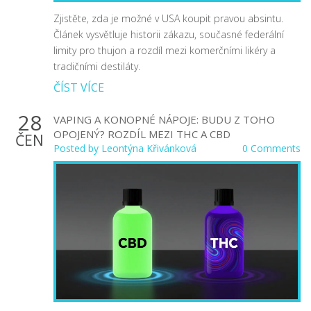
Zjistěte, zda je možné v USA koupit pravou absintu.
Článek vysvětluje historii zákazu, současné federální
limity pro thujon a rozdíl mezi komerčními likéry a
tradičními destiláty.
ČÍST VÍCE
28
VAPING A KONOPNÉ NÁPOJE: BUDU Z TOHO
OPOJENÝ? ROZDÍL MEZI THC A CBD
ČEN
Posted by
Leontýna Křivánková
0 Comments