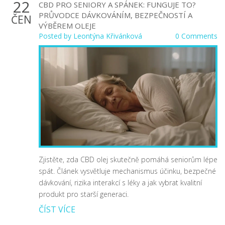
22
CBD PRO SENIORY A SPÁNEK: FUNGUJE TO?
PRŮVODCE DÁVKOVÁNÍM, BEZPEČNOSTÍ A
ČEN
VÝBĚREM OLEJE
Posted by
Leontýna Křivánková
0 Comments
Zjistěte, zda CBD olej skutečně pomáhá seniorům lépe
spát. Článek vysvětluje mechanismus účinku, bezpečné
dávkování, rizika interakcí s léky a jak vybrat kvalitní
produkt pro starší generaci.
ČÍST VÍCE