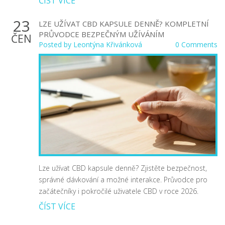
ČÍST VÍCE
23
LZE UŽÍVAT CBD KAPSULE DENNĚ? KOMPLETNÍ
PRŮVODCE BEZPEČNÝM UŽÍVÁNÍM
ČEN
Posted by
Leontýna Křivánková
0 Comments
Lze užívat CBD kapsule denně? Zjistěte bezpečnost,
správné dávkování a možné interakce. Průvodce pro
začátečníky i pokročilé uživatele CBD v roce 2026.
ČÍST VÍCE