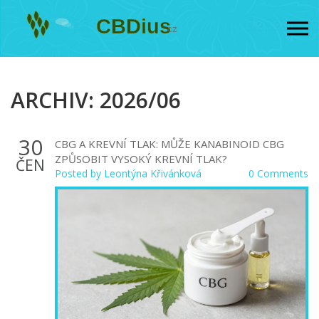
ARCHIV: 2026/06
30
CBG A KREVNÍ TLAK: MŮŽE KANABINOID CBG
ZPŮSOBIT VYSOKÝ KREVNÍ TLAK?
ČEN
Posted by
Leontýna Křivánková
0 Comments