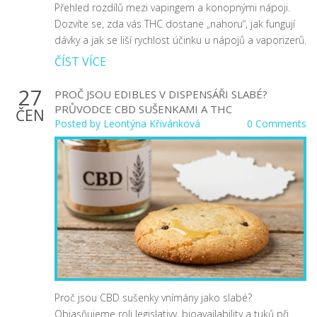
Přehled rozdílů mezi vapingem a konopnými nápoji.
Dozvíte se, zda vás THC dostane „nahoru“, jak fungují
dávky a jak se liší rychlost účinku u nápojů a vaporizerů.
ČÍST VÍCE
27
PROČ JSOU EDIBLES V DISPENSÁŘI SLABÉ?
PRŮVODCE CBD SUŠENKAMI A THC
ČEN
Posted by
Leontýna Křivánková
0 Comments
Proč jsou CBD sušenky vnímány jako slabé?
Objasňujeme roli legislativy, bioavailability a tuků při