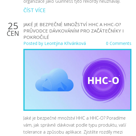
organizace jako Guinness tyto rekordy neuznávají.
ČÍST VÍCE
25
JAKÉ JE BEZPEČNÉ MNOŽSTVÍ HHC A HHC-O?
PRŮVODCE DÁVKOVÁNÍM PRO ZAČÁTEČNÍKY I
ČEN
POKROČILÉ
Posted by
Leontýna Křivánková
0 Comments
Jaké je bezpečné množství HHC a HHC-O? Poradíme
vám, jak správně dávkovat podle typu produktu, vaší
tolerance a způsobu aplikace. Zjistěte rozdíly mezi