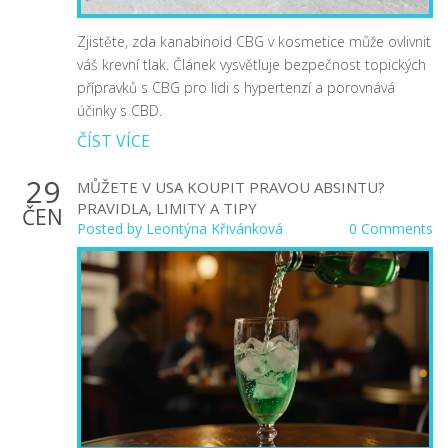
Zjistěte, zda kanabinoid CBG v kosmetice může ovlivnit
váš krevní tlak. Článek vysvětluje bezpečnost topických
přípravků s CBG pro lidi s hypertenzí a porovnává
účinky s CBD.
ČÍST VÍCE
29
MŮŽETE V USA KOUPIT PRAVOU ABSINTU?
PRAVIDLA, LIMITY A TIPY
ČEN
Posted by
Leontýna Křivánková
0 Comments