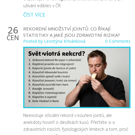
užívání edibles v ČR.
ČÍST VÍCE
26
REKORDNÍ MNOŽSTVÍ JOINTŮ: CO ŘÍKAJÍ
STATISTIKY A JAKÉ JSOU ZDRAVOTNÍ RIZIKA?
ČEN
Posted by
Leontýna Křivánková
0 Comments
Neexistuje oficiální rekord v kouření jointů, ale
anekdoty hovoří o desítkách kusů. Přečtěte si o
zdravotních rizicích, fyziologických limitech a tom, proč