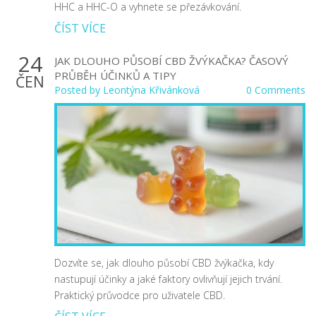
HHC a HHC-O a vyhnete se přezávkování.
ČÍST VÍCE
24
JAK DLOUHO PŮSOBÍ CBD ŽVÝKAČKA? ČASOVÝ
PRŮBĚH ÚČINKŮ A TIPY
ČEN
Posted by
Leontýna Křivánková
0 Comments
Dozvíte se, jak dlouho působí CBD žvýkačka, kdy
nastupují účinky a jaké faktory ovlivňují jejich trvání.
Praktický průvodce pro uživatele CBD.