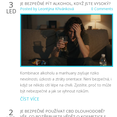
3
JE BEZPEČNÉ PÍT ALKOHOL, KDYŽ JSTE VYSOKÝ?
Posted by
Leontýna Křivánková
0 Comments
LED
Kombinace alkoholu a marihuany zvyšuje riziko
nevolnosti, úzkosti a ztráty orientace. Není bezpečná, i
když se někdo cítí lépe na chvíli. Zjistěte, proč to může
být nebezpečné a jak se vyhnout rizikům.
ČÍST VÍCE
2
JE BEZPEČNÉ POUŽÍVAT CBD DLOUHODOBĚ?
VŠE, CO POTŘEBUJETE VĚDĚT O KOSMETICE S