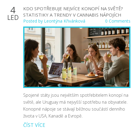
4
KDO SPOTŘEBUJE NEJVÍCE KONOPÍ NA SVĚTĚ?
STATISTIKY A TRENDY V CANNABIS NÁPOJÍCH
LED
Posted by
Leontýna Křivánková
0 Comments
Spojené státy jsou největším spotřebitelem konopí na
světě, ale Uruguay má nejvyšší spotřebu na obyvatele.
Konopné nápoje se stávají běžnou součástí denního
života v USA, Kanadě a Evropě.
ČÍST VÍCE