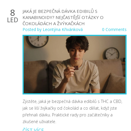
8
JAKÁ JE BEZPEČNÁ DÁVKA EDIBILŮ S
KANABINOIDY? NEJČASTĚJŠÍ OTÁZKY O
LED
ČOKOLÁDÁCH A ŽVÝKAČKÁCH
Posted by
Leontýna Křivánková
0 Comments
Zjistěte, jaká je bezpečná dávka edibilů s THC a CBD,
jak se liší žvýkačky od čokolád a co dělat, když jste
přehnali dávku. Praktické rady pro začátečníky a
zkušené uživatele.
ČÍST VÍCE