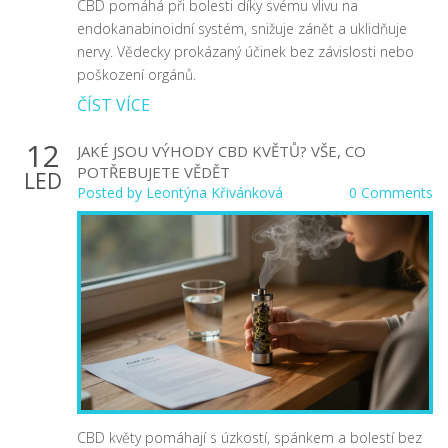
CBD pomáhá při bolesti díky svému vlivu na
endokanabinoidní systém, snižuje zánět a uklidňuje
nervy. Vědecky prokázaný účinek bez závislosti nebo
poškození orgánů.
ČÍST VÍCE
12
JAKÉ JSOU VÝHODY CBD KVĚTŮ? VŠE, CO
POTŘEBUJETE VĚDĚT
LED
Posted by
Leontýna Křivánková
0 Comments
CBD květy pomáhají s úzkostí, spánkem a bolestí bez