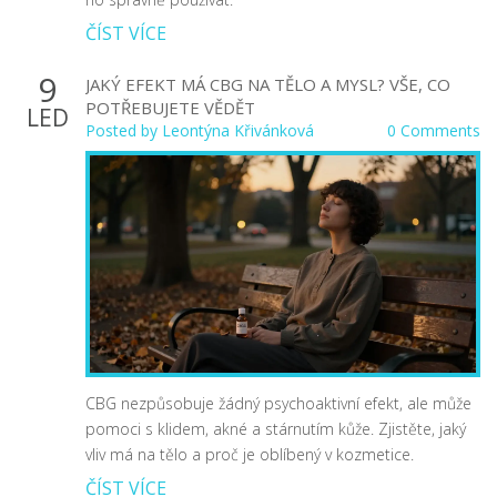
ČÍST VÍCE
9
JAKÝ EFEKT MÁ CBG NA TĚLO A MYSL? VŠE, CO
POTŘEBUJETE VĚDĚT
LED
Posted by
Leontýna Křivánková
0 Comments
CBG nezpůsobuje žádný psychoaktivní efekt, ale může
pomoci s klidem, akné a stárnutím kůže. Zjistěte, jaký
vliv má na tělo a proč je oblíbený v kozmetice.
ČÍST VÍCE