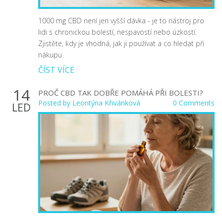
1000 mg CBD není jen vyšší dávka - je to nástroj pro
lidi s chronickou bolestí, nespavostí nebo úzkostí.
Zjistěte, kdy je vhodná, jak ji používat a co hledat při
nákupu.
ČÍST VÍCE
14
PROČ CBD TAK DOBŘE POMÁHÁ PŘI BOLESTI?
Posted by
Leontýna Křivánková
0 Comments
LED