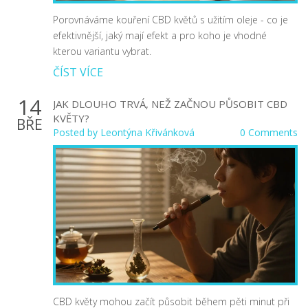
Porovnáváme kouření CBD květů s užitím oleje - co je
efektivnější, jaký mají efekt a pro koho je vhodné
kterou variantu vybrat.
ČÍST VÍCE
14
JAK DLOUHO TRVÁ, NEŽ ZAČNOU PŮSOBIT CBD
KVĚTY?
BŘE
Posted by
Leontýna Křivánková
0 Comments
CBD květy mohou začít působit během pěti minut při