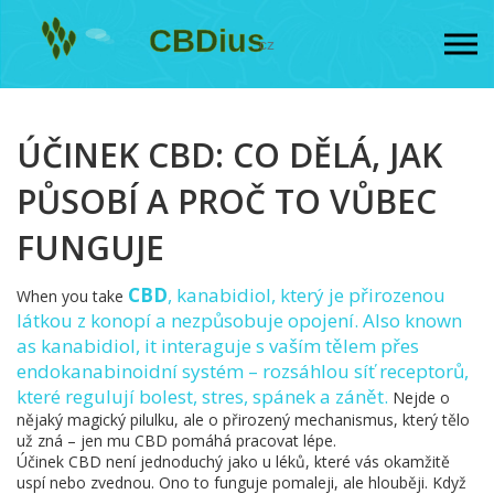
ÚČINEK CBD: CO DĚLÁ, JAK
PŮSOBÍ A PROČ TO VŮBEC
FUNGUJE
CBD
,
kanabidiol, který je přirozenou
When you take
látkou z konopí a nezpůsobuje opojení
. Also known
as
kanabidiol
, it interaguje s vaším tělem přes
endokanabinoidní systém – rozsáhlou síť receptorů,
které regulují bolest, stres, spánek a zánět.
Nejde o
nějaký magický pilulku, ale o přirozený mechanismus, který tělo
už zná – jen mu CBD pomáhá pracovat lépe.
Účinek CBD není jednoduchý jako u léků, které vás okamžitě
uspí nebo zvednou. Ono to funguje pomaleji, ale hlouběji. Když