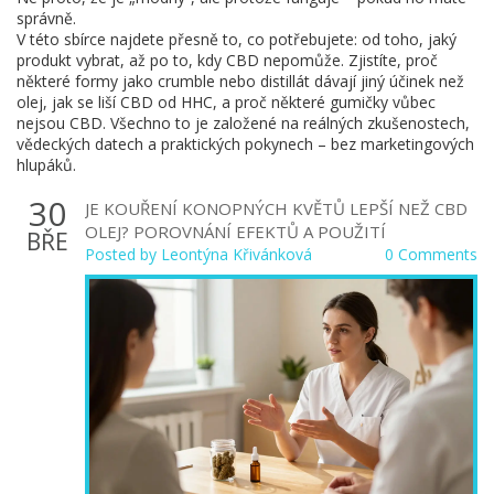
správně.
V této sbírce najdete přesně to, co potřebujete: od toho, jaký
produkt vybrat, až po to, kdy CBD nepomůže. Zjistíte, proč
některé formy jako crumble nebo distillát dávají jiný účinek než
olej, jak se liší CBD od HHC, a proč některé gumičky vůbec
nejsou CBD. Všechno to je založené na reálných zkušenostech,
vědeckých datech a praktických pokynech – bez marketingových
hlupáků.
30
JE KOUŘENÍ KONOPNÝCH KVĚTŮ LEPŠÍ NEŽ CBD
OLEJ? POROVNÁNÍ EFEKTŮ A POUŽITÍ
BŘE
Posted by
Leontýna Křivánková
0 Comments