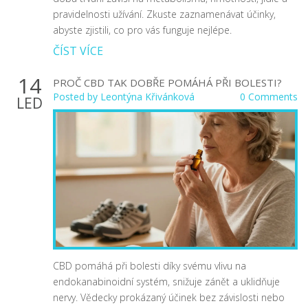
pravidelnosti užívání. Zkuste zaznamenávat účinky,
abyste zjistili, co pro vás funguje nejlépe.
ČÍST VÍCE
14
PROČ CBD TAK DOBŘE POMÁHÁ PŘI BOLESTI?
Posted by
Leontýna Křivánková
0 Comments
LED
CBD pomáhá při bolesti díky svému vlivu na
endokanabinoidní systém, snižuje zánět a uklidňuje
nervy. Vědecky prokázaný účinek bez závislosti nebo