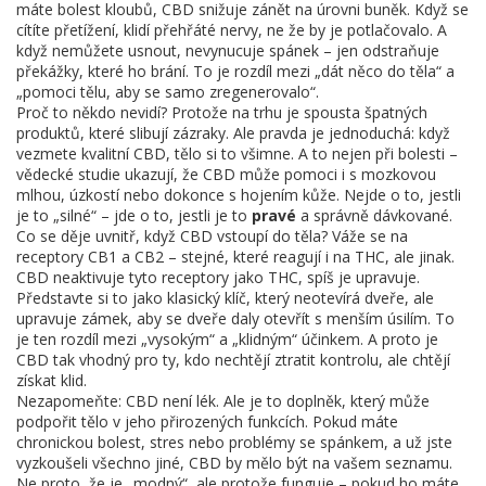
máte bolest kloubů, CBD snižuje zánět na úrovni buněk. Když se
cítíte přetížení, klidí přehřáté nervy, ne že by je potlačovalo. A
když nemůžete usnout, nevynucuje spánek – jen odstraňuje
překážky, které ho brání. To je rozdíl mezi „dát něco do těla“ a
„pomoci tělu, aby se samo zregenerovalo“.
Proč to někdo nevidí? Protože na trhu je spousta špatných
produktů, které slibují zázraky. Ale pravda je jednoduchá: když
vezmete kvalitní CBD, tělo si to všimne. A to nejen při bolesti –
vědecké studie ukazují, že CBD může pomoci i s mozkovou
mlhou, úzkostí nebo dokonce s hojením kůže. Nejde o to, jestli
je to „silné“ – jde o to, jestli je to
pravé
a správně dávkované.
Co se děje uvnitř, když CBD vstoupí do těla? Váže se na
receptory CB1 a CB2 – stejné, které reagují i na THC, ale jinak.
CBD neaktivuje tyto receptory jako THC, spíš je upravuje.
Představte si to jako klasický klíč, který neotevírá dveře, ale
upravuje zámek, aby se dveře daly otevřít s menším úsilím. To
je ten rozdíl mezi „vysokým“ a „klidným“ účinkem. A proto je
CBD tak vhodný pro ty, kdo nechtějí ztratit kontrolu, ale chtějí
získat klid.
Nezapomeňte: CBD není lék. Ale je to doplněk, který může
podpořit tělo v jeho přirozených funkcích. Pokud máte
chronickou bolest, stres nebo problémy se spánkem, a už jste
vyzkoušeli všechno jiné, CBD by mělo být na vašem seznamu.
Ne proto, že je „modný“, ale protože funguje – pokud ho máte