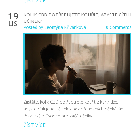
ČÍST VÍCE
19
KOLIK CBD POTŘEBUJETE KOUŘIT, ABYSTE CÍTILI
ÚČINEK?
LIS
Posted by
Leontýna Křivánková
0 Comments
Zjistěte, kolik CBD potřebujete kouřit z kartridže,
abyste cítili jeho účinek - bez přehnaných očekávání.
Praktický průvodce pro začátečníky.
ČÍST VÍCE