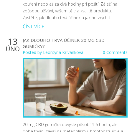
kouření nebo až za dvě hodiny při požití. Záleží na
způsobu užívání, vašem těle a kvalitě produktu.
Zjistěte, jak dlouho trvá účinek a jak ho zrychlit.
ČÍST VÍCE
13
JAK DLOUHO TRVÁ ÚČINEK 20 MG CBD
GUMIČKY?
ÚNO
Posted by
Leontýna Křivánková
0 Comments
20 mg CBD gumička obvykle působí 4-6 hodin, ale
doba trvání závisí na metabolismu, hmotnosti, jídle a