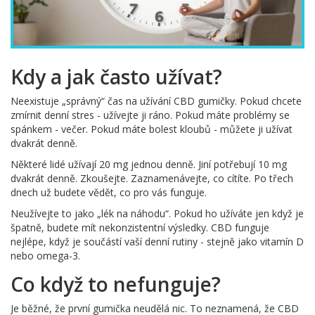
Kdy a jak často užívat?
Neexistuje „správný“ čas na užívání CBD gumičky. Pokud chcete
zmírnit denní stres - užívejte ji ráno. Pokud máte problémy se
spánkem - večer. Pokud máte bolest kloubů - můžete ji užívat
dvakrát denně.
Některé lidé užívají 20 mg jednou denně. Jiní potřebují 10 mg
dvakrát denně. Zkoušejte. Zaznamenávejte, co cítíte. Po třech
dnech už budete vědět, co pro vás funguje.
Neužívejte to jako „lék na náhodu“. Pokud ho užíváte jen když je
špatně, budete mít nekonzistentní výsledky. CBD funguje
nejlépe, když je součástí vaší denní rutiny - stejně jako vitamín D
nebo omega-3.
Co když to nefunguje?
Je běžné, že první gumička neudělá nic. To neznamená, že CBD