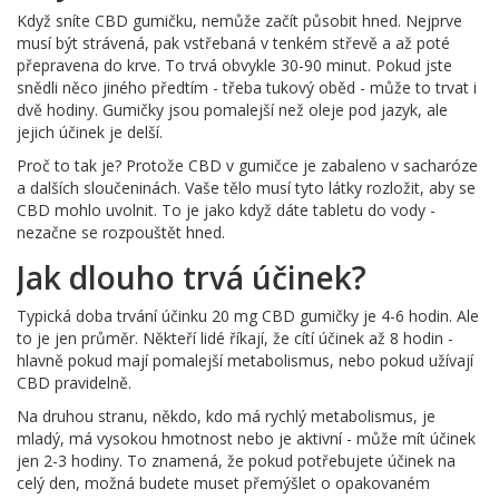
Když sníte CBD gumičku, nemůže začít působit hned. Nejprve
musí být strávená, pak vstřebaná v tenkém střevě a až poté
přepravena do krve. To trvá obvykle 30-90 minut. Pokud jste
snědli něco jiného předtím - třeba tukový oběd - může to trvat i
dvě hodiny. Gumičky jsou pomalejší než oleje pod jazyk, ale
jejich účinek je delší.
Proč to tak je? Protože CBD v gumičce je zabaleno v sacharóze
a dalších sloučeninách. Vaše tělo musí tyto látky rozložit, aby se
CBD mohlo uvolnit. To je jako když dáte tabletu do vody -
nezačne se rozpouštět hned.
Jak dlouho trvá účinek?
Typická doba trvání účinku 20 mg CBD gumičky je 4-6 hodin. Ale
to je jen průměr. Někteří lidé říkají, že cítí účinek až 8 hodin -
hlavně pokud mají pomalejší metabolismus, nebo pokud užívají
CBD pravidelně.
Na druhou stranu, někdo, kdo má rychlý metabolismus, je
mladý, má vysokou hmotnost nebo je aktivní - může mít účinek
jen 2-3 hodiny. To znamená, že pokud potřebujete účinek na
celý den, možná budete muset přemýšlet o opakovaném