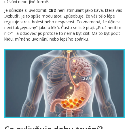
užívání nebo jiné formě.
Je důležité si uvědomit:
CBD
není stimulant jako káva, která vás
„vzbudí“. Je to spíše modulátor. Způsobuje, že váš tělo lépe
reguluje stres, bolest nebo nespavost. To znamená, že účinek
není tak „výrazný“ jako u léků. Často se lidé ptají: „Proč necítím
nic?“ - a odpověď je: protože to nemá být cítit. Má to být pocit
klidu, mírného uvolnění, nebo lepšího spánku.