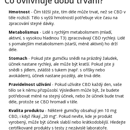
Co ovlivňuje dobu trvání?
Hmotnost
- Čím těžší jste, tím déle může trvat, než se CBD v
těle rozloží. Tělo s vyšší hmotností potřebuje více času na
zpracování stejné dávky.
Metabolismus
- Lidé s rychlým metabolismem (mladí,
aktivní, s vysokou hladinou T3) zpracovávají CBD rychleji. Lidé
s pomalejším metabolismem (starší, méně aktivní) ho drží
déle.
Stomach
- Pokud jste gumičku snědli na prázdný žaludek,
účinek nastane rychleji, ale může být kratší. Pokud jste ji
snědli s jídlem, zvláště s tukem (např. s oříšky nebo
avokádem), účinek nastane později, ale trvá déle.
Pravidelnost užívání
- Pokud užíváte CBD každý den, vaše
tělo se k němu přizpůsobí. Výsledkem může být, že budete
potřebovat méně na stejný účinek, nebo že účinek bude trvat
déle, protože se CBD hromadí v těle.
Kvalita produktu
- Některé gumičky obsahují jen 10 mg
CBD, i když říkají „20 mg“. Pokud nevíte, kde je produkt
vyrobený, může být účinek slabší nebo krátkodobější. Hledejte
certifikované produkty s testy z nezávislé laboratoře.