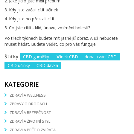
Jaké jídlo jste měli předtím
Kdy jste začali cítit účinek
Kdy jste ho přestali cítit
Co jste cítili - klid, únavu, zmírnění bolesti?
Po třech týdnech budete mít jasnější obraz. A už nebudete
muset hádat. Budete vědět, co pro vás funguje.
Štítky:
CBD gumičky
účinek CBD
doba trvání CBD
CBD účinky
CBD dávka
KATEGORIE
ZDRAVÍ A WELLNESS
ZPRÁVY O DROGÁCH
ZDRAVÍ A BEZPEČNOST
ZDRAVÍ A ŽIVOTNÍ STYL
ZDRAVÍ A PÉČE O ZVÍŘATA