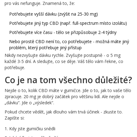
pro vás nefunguje. Znamená to, že:
Potřebujete vyšší dávku (zvýšit na 25-30 mg)
Potřebujete jiný typ CBD (např. full-spectrum místo izolátu)
Potřebujete více času - tělo se přizpůsobuje 2-4 týdny
Nebo prostě CBD není to, co potřebujete - možná máte jiný
problém, který potřebuje jiný přístup
Nikdy nezvyšujte dávku rychle. Zvyšujte postupně - o 5 mg
každé 3-5 dní. A sledujte, co se děje. Váš tělo vám řekne, co
potřebuje.
Co je na tom všechno důležité?
Nejde o to, kolik CBD máte v gumičce. Jde o to, jak to vaše tělo
zpracuje. 20 mg je dobrý začátek pro většinu lidí. Ale nejde o
„dávku“. Jde o „výsledek“.
Pokud chcete vědět, jak dlouho vám trvá účinek - zkuste to.
Zapište si:
Kdy jste gumičku snědli