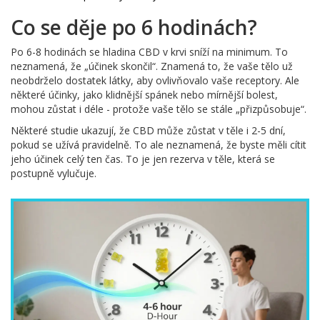
Co se děje po 6 hodinách?
Po 6-8 hodinách se hladina CBD v krvi sníží na minimum. To
neznamená, že „účinek skončil“. Znamená to, že vaše tělo už
neobdrželo dostatek látky, aby ovlivňovalo vaše receptory. Ale
některé účinky, jako klidnější spánek nebo mírnější bolest,
mohou zůstat i déle - protože vaše tělo se stále „přizpůsobuje“.
Některé studie ukazují, že CBD může zůstat v těle i 2-5 dní,
pokud se užívá pravidelně. To ale neznamená, že byste měli cítit
jeho účinek celý ten čas. To je jen rezerva v těle, která se
postupně vylučuje.