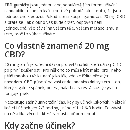
CBD
gumičky jsou jednou z nejpopulárnějších forem užívání
cannabidiolu - nejen kvůli chuťové pohodě, ale i proto, že jsou
jednoduché k použití. Pokud jste si koupili gumičku s 20 mg CBD
a ptáte se, jak dlouho vás bude držet, odpověď není
jednoduchá. Vše závisí na vašem těle, vašem metabolismu a
tom, proč to vůbec užíváte.
Co vlastně znamená 20 mg
CBD?
20 miligramů je střední dávka pro většinu lidí, kteří užívají CBD
po první zkušenosti. Pro někoho to může být málo, pro jiného
příliš mnoho. Dávka není jako lék, kde se řídíte přesným
návodem. CBD působí na vaši endokanabinoidní systém - ten,
který reguluje spánek, bolest, náladu a stres. A každý systém
funguje jinak.
Neexistuje žádný univerzální čas, kdy by účinek „skončil“. Někteří
lidé cítí účinek jen 2-3 hodiny, jiní ho cítí až 6-8 hodin. To závisí
na několika věcech, které si musíte připomenout.
Kdy začne účinek?