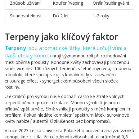
Způsob užívání
Kouření/vaping
Orální/sublingvální
Skladovatelnost
Do 2 let
1-2 roky
Terpeny jako klíčový faktor
Terpeny
jsou aromatické látky, které určují vůni a
další efekty konopí
hrají významnou roli při rozhodování
mezi oběma produkty. Konopné květy zachovávají přirozenou
směs více než 100 různých terpenů, včetně myrcenu, limonenu
a linalolu, které spolupracují s kanabinoidy v takzvaném
entourage effect - synergetickém působení všech složek
rostliny.
U extraktů pro výrobu oleje dochází často ke ztrátě volných
terpenů během procesu izolace. Mnoho výrobců je proto
přidává zpět uměle, čímž vznikají produkty s méně komplexním
profilem. Pokud hledáte kompletní spektrum látek, surovinové
květy nabízejí autentější zkušenost bez kompromisů.
V roce 2023 česká Univerzita Palackého provedla analýzu vzorků
konopí, kde zjistila, že celodenní květy obsahují průměrně 0,8