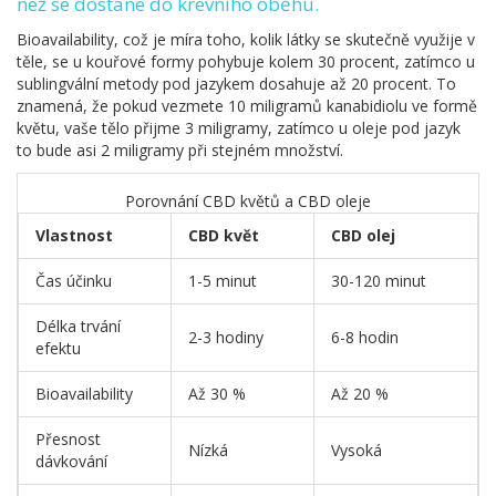
než se dostane do krevního oběhu.
Bioavailability, což je míra toho, kolik látky se skutečně využije v
těle, se u kouřové formy pohybuje kolem 30 procent, zatímco u
sublingvální metody pod jazykem dosahuje až 20 procent. To
znamená, že pokud vezmete 10 miligramů kanabidiolu ve formě
květu, vaše tělo přijme 3 miligramy, zatímco u oleje pod jazyk
to bude asi 2 miligramy při stejném množství.
Porovnání CBD květů a CBD oleje
Vlastnost
CBD květ
CBD olej
Čas účinku
1-5 minut
30-120 minut
Délka trvání
2-3 hodiny
6-8 hodin
efektu
Bioavailability
Až 30 %
Až 20 %
Přesnost
Nízká
Vysoká
dávkování