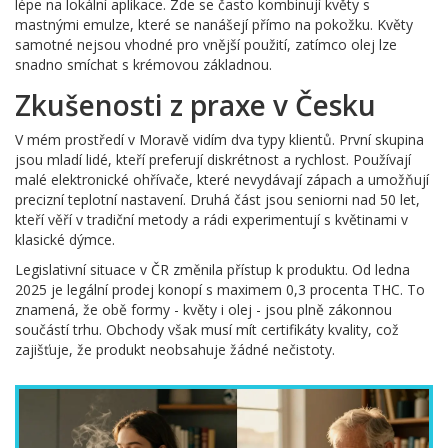
lépe na lokální aplikace. Zde se často kombinují květy s
mastnými emulze, které se nanášejí přímo na pokožku. Květy
samotné nejsou vhodné pro vnější použití, zatímco olej lze
snadno smíchat s krémovou základnou.
Zkušenosti z praxe v Česku
V mém prostředí v Moravě vidím dva typy klientů. První skupina
jsou mladí lidé, kteří preferují diskrétnost a rychlost. Používají
malé elektronické ohřívače, které nevydávají zápach a umožňují
precizní teplotní nastavení. Druhá část jsou seniorni nad 50 let,
kteří věří v tradiční metody a rádi experimentují s květinami v
klasické dýmce.
Legislativní situace v ČR změnila přístup k produktu. Od ledna
2025 je legální prodej konopí s maximem 0,3 procenta THC. To
znamená, že obě formy - květy i olej - jsou plně zákonnou
součástí trhu. Obchody však musí mít certifikáty kvality, což
zajišťuje, že produkt neobsahuje žádné nečistoty.