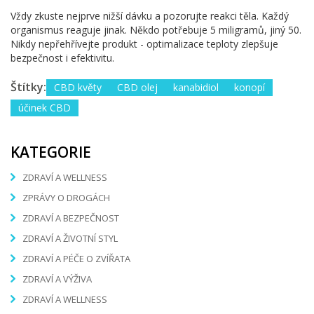
Vždy zkuste nejprve nižší dávku a pozorujte reakci těla. Každý
organismus reaguje jinak. Někdo potřebuje 5 miligramů, jiný 50.
Nikdy nepřehřívejte produkt - optimalizace teploty zlepšuje
bezpečnost i efektivitu.
Štítky:
CBD květy
CBD olej
kanabidiol
konopí
účinek CBD
KATEGORIE
ZDRAVÍ A WELLNESS
ZPRÁVY O DROGÁCH
ZDRAVÍ A BEZPEČNOST
ZDRAVÍ A ŽIVOTNÍ STYL
ZDRAVÍ A PÉČE O ZVÍŘATA
ZDRAVÍ A VÝŽIVA
ZDRAVÍ A WELLNESS