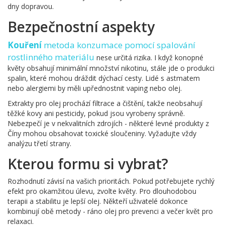
dny dopravou.
Bezpečnostní aspekty
Kouření
metoda konzumace pomocí spalování
rostlinného materiálu
nese určitá rizika. I když konopné
květy obsahují minimální množství nikotinu, stále jde o produkci
spalin, které mohou dráždit dýchací cesty. Lidé s astmatem
nebo alergiemi by měli upřednostnit vaping nebo olej.
Extrakty pro olej prochází filtrace a čištění, takže neobsahují
těžké kovy ani pesticidy, pokud jsou vyrobeny správně.
Nebezpečí je v nekvalitních zdrojích - některé levné produkty z
Číny mohou obsahovat toxické sloučeniny. Vyžadujte vždy
analýzu třetí strany.
Kterou formu si vybrat?
Rozhodnutí závisí na vašich prioritách. Pokud potřebujete rychlý
efekt pro okamžitou úlevu, zvolte květy. Pro dlouhodobou
terapii a stabilitu je lepší olej. Někteří uživatelé dokonce
kombinují obě metody - ráno olej pro prevenci a večer květ pro
relaxaci.