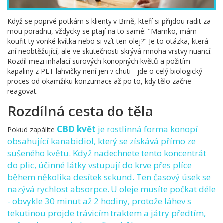
Když se poprvé potkám s klienty v Brně, kteří si přijdou radit za
mou poradnu, vždycky se ptají na to samé: "Mamko, mám
kouřit ty vonké kvítka nebo si vzít ten olej?" Je to otázka, která
zní neobtěžující, ale ve skutečnosti skrývá mnoha vrstvy nuancí.
Rozdíl mezi inhalací surových konopných květů a požitím
kapaliny z PET lahvičky není jen v chuti - jde o celý biologický
proces od okamžiku konzumace až po to, kdy tělo začne
reagovat.
Rozdílná cesta do těla
CBD květ
je rostlinná forma konopí
Pokud zapálíte
obsahující kanabidiol, který se získává přímo ze
sušeného květu. Když nadechnete tento koncentrát
do plic, účinné látky vstupují do krve přes plíce
během několika desítek sekund. Ten časový úsek se
nazývá rychlost absorpce. U oleje musíte počkat déle
- obvykle 30 minut až 2 hodiny, protože láhev s
tekutinou projde trávicím traktem a játry předtím,