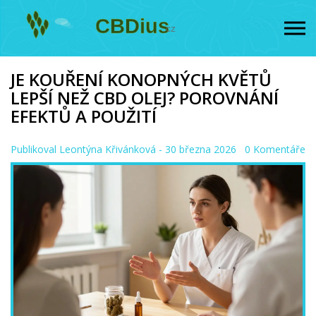
JE KOUŘENÍ KONOPNÝCH KVĚTŮ
LEPŠÍ NEŽ CBD OLEJ? POROVNÁNÍ
EFEKTŮ A POUŽITÍ
Publikoval
Leontýna Křivánková
- 30 března 2026
0 Komentáře