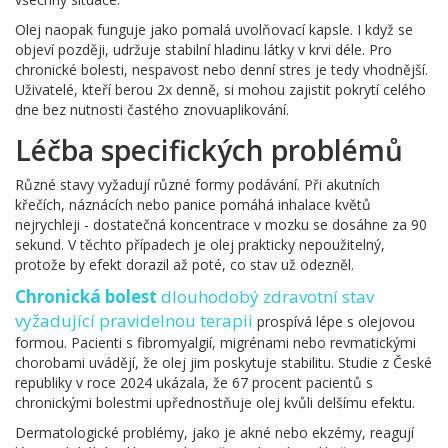
Olej naopak funguje jako pomalá uvolňovací kapsle. I když se
objeví později, udržuje stabilní hladinu látky v krvi déle. Pro
chronické bolesti, nespavost nebo denní stres je tedy vhodnější.
Uživatelé, kteří berou 2x denně, si mohou zajistit pokrytí celého
dne bez nutnosti častého znovuaplikování.
Léčba specifických problémů
Různé stavy vyžadují různé formy podávání. Při akutních
křečích, náznácích nebo panice pomáhá inhalace květů
nejrychleji - dostatečná koncentrace v mozku se dosáhne za 90
sekund. V těchto případech je olej prakticky nepoužitelný,
protože by efekt dorazil až poté, co stav už odezněl.
Chronická bolest
dlouhodobý zdravotní stav
vyžadující pravidelnou terapii
prospívá lépe s olejovou
formou. Pacienti s fibromyalgií, migrénami nebo revmatickými
chorobami uvádějí, že olej jim poskytuje stabilitu. Studie z České
republiky v roce 2024 ukázala, že 67 procent pacientů s
chronickými bolestmi upřednostňuje olej kvůli delšímu efektu.
Dermatologické problémy, jako je akné nebo ekzémy, reagují