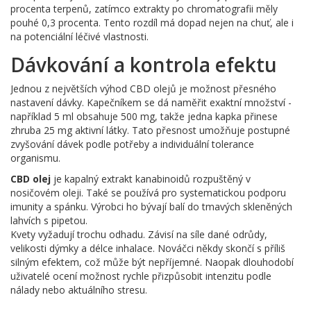
procenta terpenů, zatímco extrakty po chromatografii měly
pouhé 0,3 procenta. Tento rozdíl má dopad nejen na chuť, ale i
na potenciální léčivé vlastnosti.
Dávkování a kontrola efektu
Jednou z největších výhod CBD olejů je možnost přesného
nastavení dávky. Kapečníkem se dá naměřit exaktní množství -
například 5 ml obsahuje 500 mg, takže jedna kapka přinese
zhruba 25 mg aktivní látky. Tato přesnost umožňuje postupné
zvyšování dávek podle potřeby a individuální tolerance
organismu.
CBD olej
je kapalný extrakt kanabinoidů rozpuštěný v
nosičovém oleji
. Také se používá pro systematickou podporu
imunity a spánku. Výrobci ho bývají balí do tmavých skleněných
lahvích s pipetou.
Kvety vyžadují trochu odhadu. Závisí na síle dané odrůdy,
velikosti dýmky a délce inhalace. Nováčci někdy skončí s příliš
silným efektem, což může být nepříjemné. Naopak dlouhodobí
uživatelé ocení možnost rychle přizpůsobit intenzitu podle
nálady nebo aktuálního stresu.