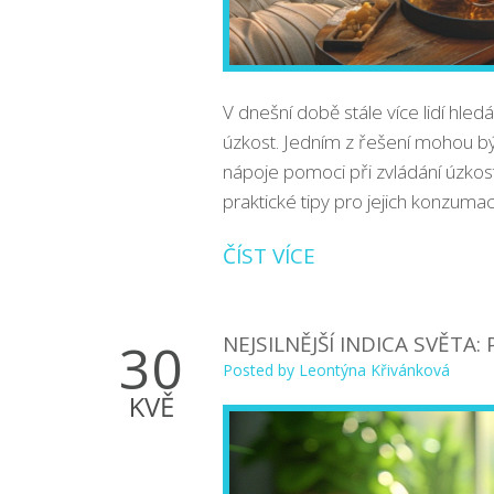
V dnešní době stále více lidí hledá
úzkost. Jedním z řešení mohou b
nápoje pomoci při zvládání úzkosti
praktické tipy pro jejich konzumaci
ČÍST VÍCE
NEJSILNĚJŠÍ INDICA SVĚTA
30
Posted by
Leontýna Křivánková
KVĚ