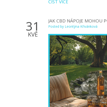
ČÍST VÍCE
JAK CBD NÁPOJE MOHOU P
31
Posted by
Leontýna Křivánková
KVĚ