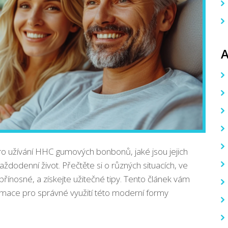
 pro užívání HHC gumových bonbonů, jaké jsou jejich
aždodenní život. Přečtěte si o různých situacích, ve
řínosné, a získejte užitečné tipy. Tento článek vám
mace pro správné využití této moderní formy