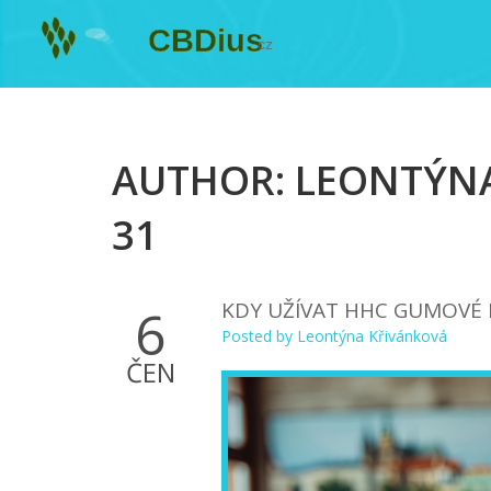
AUTHOR: LEONTÝNA
31
KDY UŽÍVAT HHC GUMOVÉ
6
Posted by
Leontýna Křivánková
ČEN