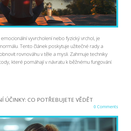
o emocionální vyvrcholení nebo fyzický vrchol, je
do normálu. Tento článek poskytuje užitečné rady a
 obnovit rovnováhu v těle a mysli. Zahrnuje techniky
tody, které pomáhají v návratu k běžnému fungování.
Í ÚČINKY: CO POTŘEBUJETE VĚDĚT
0 Comments