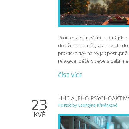
Po intenzivním zážitku, ať už jde 
důležité se naučit, jak se vrátit 
praktické tipy na to, jak postupně
relaxace, péče o sebe a další me
ČÍST VÍCE
HHC A JEHO PSYCHOAKTIVN
23
Posted by
Leontýna Křivánková
KVĚ