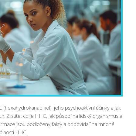
(hexahydrokanabinol), jeho psychoaktivní účinky a jak
ch. Zjistíte, co je HHC, jak působí na lidský organismus a
formace jsou podloženy fakty a odpovídají na mnohé
álnosti HHC.