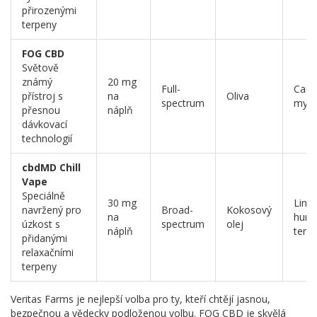
přirozenými
terpeny
FOG CBD
Světově
známý
20 mg
Full-
Cary
přístroj s
na
Oliva
spectrum
myrc
přesnou
náplň
dávkovací
technologií
cbdMD Chill
Vape
Speciálně
30 mg
Linal
navržený pro
Broad-
Kokosový
na
humu
úzkost s
spectrum
olej
náplň
terp
přidanými
relaxačními
terpeny
Veritas Farms je nejlepší volba pro ty, kteří chtějí jasnou,
bezpečnou a vědecky podloženou volbu. FOG CBD je skvělá