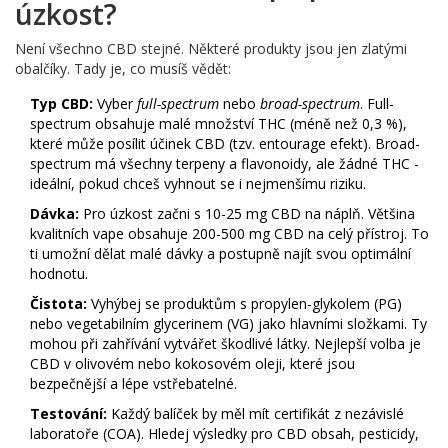
úzkost?
Není všechno CBD stejné. Některé produkty jsou jen zlatými
obalčíky. Tady je, co musíš vědět:
Typ CBD:
Vyber
full-spectrum
nebo
broad-spectrum
. Full-
spectrum obsahuje malé množství THC (méně než 0,3 %),
které může posílit účinek CBD (tzv. entourage efekt). Broad-
spectrum má všechny terpeny a flavonoidy, ale žádné THC -
ideální, pokud chceš vyhnout se i nejmenšímu riziku.
Dávka:
Pro úzkost začni s 10-25 mg CBD na náplň. Většina
kvalitních vape obsahuje 200-500 mg CBD na celý přístroj. To
ti umožní dělat malé dávky a postupně najít svou optimální
hodnotu.
Čistota:
Vyhýbej se produktům s propylen-glykolem (PG)
nebo vegetabilním glycerinem (VG) jako hlavními složkami. Ty
mohou při zahřívání vytvářet škodlivé látky. Nejlepší volba je
CBD v olivovém nebo kokosovém oleji, které jsou
bezpečnější a lépe vstřebatelné.
Testování:
Každý balíček by měl mít certifikát z nezávislé
laboratoře (COA). Hledej výsledky pro CBD obsah, pesticidy,