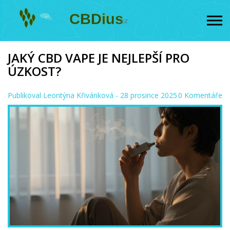
JAKÝ CBD VAPE JE NEJLEPŠÍ PRO
ÚZKOST?
Publikoval
Leontýna Křivánková
- 28 prosince 2025
0 Komentáře