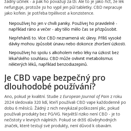
žádný účinek - a pak ho považují za lži. Ale to je jako říct, že lék
nefunguje, protože jsi ho vypil jen půl tabletky. CBD nepracuje
jako kofein. Je potřeba trpělivost a konzistence.
Nepoužívej ho jen v chvíli paniky. Používej ho pravidelně -
například ráno a večer - aby tělo mělo čas se přizpůsobit.
Nepřeháníš to. Více CBD neznamená víc úlevy. Příliš vysoké
dávky mohou způsobit únavu nebo dokonce zhoršení úzkosti.
Nepoužívej ho spolu s alkoholem nebo léky na úzkost bez
lékařského souhlasu. CBD může ovlivnit metabolismus
některých léků, například benzodiazepinů.
Je CBD vape bezpečný pro
dlouhodobé používání?
Ano, pokud je kvalitní. Studie z
European Journal of Pain
z roku
2024 sledovala 320 lidí, kteří používali CBD vape každodenně po
dobu 6 měsíců. Žádný z nich nevykázal poškození plic, pokud
používali produkty bez PG/VG. Největší riziko není CBD - je to
nečistoty v levných náplních. Pokud se držíš důvěryhodných
značek, které testují své produkty, není důvod k obavám.