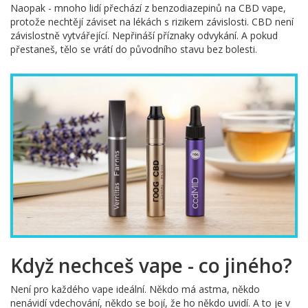
Naopak - mnoho lidí přechází z benzodiazepinů na CBD vape,
protože nechtějí záviset na lékách s rizikem závislosti. CBD není
závislostně vytvářející. Nepřináší příznaky odvykání. A pokud
přestaneš, tělo se vrátí do původního stavu bez bolesti.
Když nechceš vape - co jiného?
Není pro každého vape ideální. Někdo má astma, někdo
nenávidí vdechování, někdo se bojí, že ho někdo uvidí. A to je v