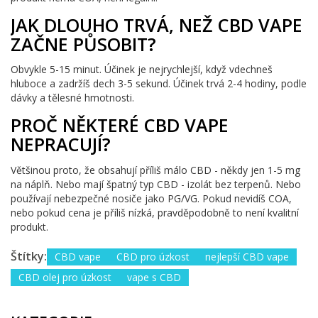
JAK DLOUHO TRVÁ, NEŽ CBD VAPE
ZAČNE PŮSOBIT?
Obvykle 5-15 minut. Účinek je nejrychlejší, když vdechneš
hluboce a zadržíš dech 3-5 sekund. Účinek trvá 2-4 hodiny, podle
dávky a tělesné hmotnosti.
PROČ NĚKTERÉ CBD VAPE
NEPRACUJÍ?
Většinou proto, že obsahují příliš málo CBD - někdy jen 1-5 mg
na náplň. Nebo mají špatný typ CBD - izolát bez terpenů. Nebo
používají nebezpečné nosiče jako PG/VG. Pokud nevidíš COA,
nebo pokud cena je příliš nízká, pravděpodobně to není kvalitní
produkt.
Štítky:
CBD vape
CBD pro úzkost
nejlepší CBD vape
CBD olej pro úzkost
vape s CBD