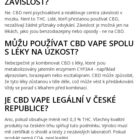
ZÁVISLOST?
Ne. CBD není psychoaktivní a neaktivuje centra závislosti v
mozku. Není to THC. Lidé, kteří přestanou používat CBD,
nezažívají žádné příznaky odvykání. Závislost je možná jen na
lékách, jako jsou benzodiazepiny nebo opioidy - ne na CBD.
MŮŽU POUŽÍVAT CBD VAPE SPOLU
S LÉKY NA ÚZKOST?
Nebezpečné je kombinovat CBD s léky, které jsou
metabolizovány jaterním enzymem CYP3A4 - například
alprazolam, lorazepam nebo escitalopram. CBD může způsobit,
že tyto léky zůstanou v těle déle, což může vést k předávkování.
Vždy se poraď s lékařem před kombinací.
JE CBD VAPE LEGÁLNÍ V ČESKÉ
REPUBLICE?
Ano, pokud obsahuje méně než 0,3 % THC. Všechny kvalitní
produkty na českém trhu splňují tuto podmínku. Výrobci musí
mít certifikát o shodě a testy z nezávislých laboratoří. Pokud
produkt nemá COA, není legální.