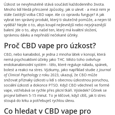
Úzkost se nevyhnutelně stává součástí každodenního života.
Mnoho lidí hledá přirozené způsoby, jak si ulevit - a mezi nimi je
stále častější volba CBD vape. Ale co opravdu funguje? A jak
vybrat ten správný produkt, který ti skutečně pomůže, a nejen tě
vydělá? Nejde o to, abys koupil nejlevnější nebo nejvýraznější
balení. Jde o to, abys našel ten, který má kvalitní složení,
správnou dávku a nepřináší nečekané účinky.
Proč CBD vape pro úzkost?
CBD, nebo kanabidiol, je jedna z mnoha látek v konopí, která
nemá psychoaktivní účinky jako THC. Místo toho ovlivňuje
endokanabinoidní systém - tělo, které reguluje náladu, spánek,
bolest a reakci na stres. Výzkumy, jako například studie z
Journal
of Clinical Psychology
z roku 2023, ukazují, že CBD může
snižovat příznaky úzkosti u lidí s obecnou úzkostnou poruchou,
sociální úzkostí a dokonce PTSD. Když CBD vdechneš ve formě
vape, vstřebává se rychle přes plicní tkáň. Výsledek? Účinek se
projeví během 5-15 minut. To je klíčové, když cítíš, jak ti stres
stoupá do krku a potřebuješ rychlou úlevu.
Co hledat v CBD vape pro