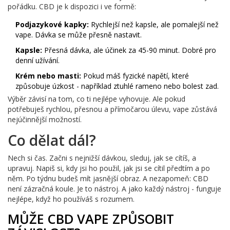
pořádku. CBD je k dispozici i ve formě:
Podjazykové kapky:
Rychlejší než kapsle, ale pomalejší než
vape. Dávka se může přesně nastavit.
Kapsle:
Přesná dávka, ale účinek za 45-90 minut. Dobré pro
denní užívání.
Krém nebo masti:
Pokud máš fyzické napětí, které
způsobuje úzkost - například ztuhlé rameno nebo bolest zad.
Výběr závisí na tom, co ti nejlépe vyhovuje. Ale pokud
potřebuješ rychlou, přesnou a přímočarou úlevu, vape zůstává
nejúčinnější možností.
Co dělat dál?
Nech si čas. Začni s nejnižší dávkou, sleduj, jak se cítíš, a
upravuj. Napiš si, kdy jsi ho použil, jak jsi se cítil předtím a po
něm. Po týdnu budeš mít jasnější obraz. A nezapomeň: CBD
není zázračná koule. Je to nástroj. A jako každý nástroj - funguje
nejlépe, když ho používáš s rozumem.
MŮŽE CBD VAPE ZPŮSOBIT