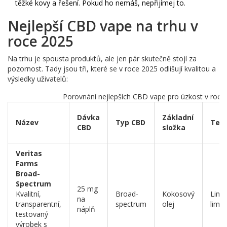
těžké kovy a řešení. Pokud ho nemáš, nepřijímej to.
Nejlepší CBD vape na trhu v
roce 2025
Na trhu je spousta produktů, ale jen pár skutečně stojí za
pozornost. Tady jsou tři, které se v roce 2025 odlišují kvalitou a
výsledky uživatelů:
Porovnání nejlepších CBD vape pro úzkost v roce
Dávka
Základní
Název
Typ CBD
Ter
CBD
složka
Veritas
Farms
Broad-
Spectrum
25 mg
Kvalitní,
Broad-
Kokosový
Linal
na
transparentní,
spectrum
olej
limo
náplň
testovaný
výrobek s