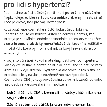
pro lidi s hypertenzí?
Zde musíme udělat důležitý rozdíl mezi
perorálním užíváním
(kapky, oleje, edibles) a
topickou aplikací
(krémy, masti, séra).
Toto je klíčový bod pro vaši bezpečnost.
Když používáte kosmetiku s CBG, látka působí lokálně.
Penetruje pouze do horních vrstev epidermis a dermis, kde
interaguje s lokálními endokanabinoidními receptory v pokožce.
CBG z krému prakticky nevstřebává do krevního řečiště
v
množstvích, která by mohla ovlivnit celkový krevní tlak nebo
srdeční rytmus.
Proč je to důležité? Pokud máte diagnostikovanou hypertenzi
(vysoký krevní tlak) a berete na ni léky, nemusíte se bát, že vám
krém s CBG vyruší terapii. Systémová absorpce je tak nízká, že
interakce s léky na tlak je extrémně nepravděpodobná.
Kosmetika s CBG je tedy považována za velmi bezpečnou volbu
i pro osoby s kardiovaskulárními potížemi.
Lokální účinek:
CBG v krému cílí na záněty v kůži, nikoliv na
cévy v celém těle.
Žádná systémová zátěž:
Játra ani ledviny nemusí látku