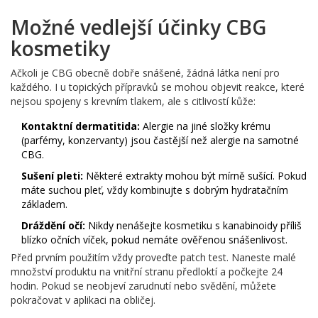
Možné vedlejší účinky CBG
kosmetiky
Ačkoli je CBG obecně dobře snášené, žádná látka není pro
každého. I u topických přípravků se mohou objevit reakce, které
nejsou spojeny s krevním tlakem, ale s citlivostí kůže:
Kontaktní dermatitida:
Alergie na jiné složky krému
(parfémy, konzervanty) jsou častější než alergie na samotné
CBG.
Sušení pleti:
Některé extrakty mohou být mírně sušící. Pokud
máte suchou pleť, vždy kombinujte s dobrým hydratačním
základem.
Dráždění očí:
Nikdy nenášejte kosmetiku s kanabinoidy příliš
blízko očních víček, pokud nemáte ověřenou snášenlivost.
Před prvním použitím vždy proveďte patch test. Naneste malé
množství produktu na vnitřní stranu předloktí a počkejte 24
hodin. Pokud se neobjeví zarudnutí nebo svědění, můžete
pokračovat v aplikaci na obličej.