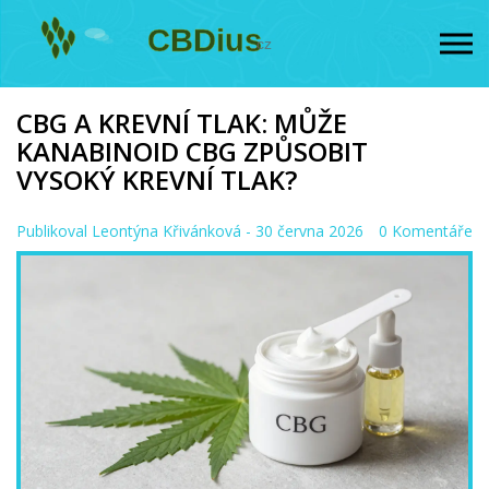
CBG A KREVNÍ TLAK: MŮŽE
KANABINOID CBG ZPŮSOBIT
VYSOKÝ KREVNÍ TLAK?
Publikoval
Leontýna Křivánková
- 30 června 2026
0 Komentáře