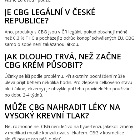
JE CBG LEGÁLNÍ V ČESKÉ
REPUBLICE?
Ano, produkty s CBG jsou v ČR legální, pokud obsahují méně
než 0,3 % THC a pocházejí z odrůd konopí schválených EU. CBG
samo o sobě není zakázanou látkou.
JAK DLOUHO TRVÁ, NEŽ ZAČNE
CBG KRÉM PŮSOBIT?
Účinky se liší podle problému. Při akutním podráždění může
úleva přijít během několika hodin. Pro zlepšení celkového stavu
pleti (akné, ekzémy) je obvykle potřeba pravidelného používání
po dobu 2-4 týdnů.
MŮŽE CBG NAHRADIT LÉKY NA
VYSOKÝ KREVNÍ TLAK?
Ne, rozhodně ne. CBG není léčivo na hypertenzi. Jakékoli změny
v medikaci musíte konzultovat s lékařem. CBG v kosmetice
slouží pouze pro péči o pleť.