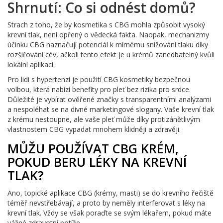
Shrnutí: Co si odnést domů?
Strach z toho, že by kosmetika s CBG mohla způsobit vysoký
krevní tlak, není opřený o vědecká fakta. Naopak, mechanizmy
účinku CBG naznačují potenciál k mírnému snižování tlaku díky
rozšiřování cév, ačkoli tento efekt je u krémů zanedbatelný kvůli
lokální aplikaci.
Pro lidi s hypertenzí je použití CBG kosmetiky bezpečnou
volbou, která nabízí benefity pro pleť bez rizika pro srdce.
Důležité je vybírat ověřené značky s transparentními analýzami
a nespoléhat se na divné marketingové slogany. Vaše krevní tlak
z krému nestoupne, ale vaše pleť může díky protizánětlivým
vlastnostem CBG vypadat mnohem klidněji a zdravěji.
MŮŽU POUŽÍVAT CBG KRÉM,
POKUD BERU LÉKY NA KREVNÍ
TLAK?
Ano, topické aplikace CBG (krémy, masti) se do krevního řečiště
téměř nevstřebávají, a proto by neměly interferovat s léky na
krevní tlak. Vždy se však poraďte se svým lékařem, pokud máte
vážné zdravotní potíže.