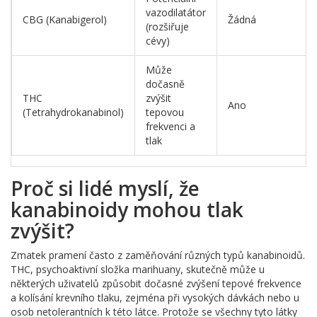
vazodilatátor
CBG (Kanabigerol)
Žádná
(rozšiřuje
cévy)
Může
dočasně
THC
zvýšit
Ano
(Tetrahydrokanabinol)
tepovou
frekvenci a
tlak
Proč si lidé myslí, že
kanabinoidy mohou tlak
zvýšit?
Zmatek pramení často z zaměňování různých typů kanabinoidů.
THC, psychoaktivní složka marihuany, skutečně může u
některých uživatelů způsobit dočasné zvýšení tepové frekvence
a kolísání krevního tlaku, zejména při vysokých dávkách nebo u
osob netolerantních k této látce. Protože se všechny tyto látky