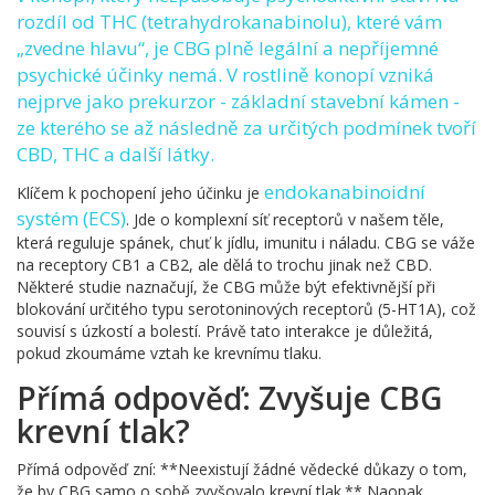
rozdíl od THC (tetrahydrokanabinolu), které vám
„zvedne hlavu“, je CBG plně legální a nepříjemné
psychické účinky nemá. V rostlině konopí vzniká
nejprve jako prekurzor - základní stavební kámen -
ze kterého se až následně za určitých podmínek tvoří
CBD, THC a další látky.
endokanabinoidní
Klíčem k pochopení jeho účinku je
systém (ECS)
. Jde o komplexní síť receptorů v našem těle,
která reguluje spánek, chuť k jídlu, imunitu i náladu. CBG se váže
na receptory CB1 a CB2, ale dělá to trochu jinak než CBD.
Některé studie naznačují, že CBG může být efektivnější při
blokování určitého typu serotoninových receptorů (5-HT1A), což
souvisí s úzkostí a bolestí. Právě tato interakce je důležitá,
pokud zkoumáme vztah ke krevnímu tlaku.
Přímá odpověď: Zvyšuje CBG
krevní tlak?
Přímá odpověď zní: **Neexistují žádné vědecké důkazy o tom,
že by CBG samo o sobě zvyšovalo krevní tlak.** Naopak,