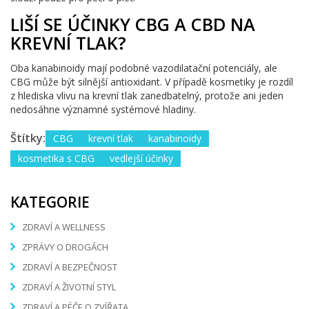
LIŠÍ SE ÚČINKY CBG A CBD NA
KREVNÍ TLAK?
Oba kanabinoidy mají podobné vazodilatační potenciály, ale
CBG může být silnější antioxidant. V případě kosmetiky je rozdíl
z hlediska vlivu na krevní tlak zanedbatelný, protože ani jeden
nedosáhne významné systémové hladiny.
Štítky:
CBG
krevní tlak
kanabinoidy
kosmetika s CBG
vedlejší účinky
KATEGORIE
ZDRAVÍ A WELLNESS
ZPRÁVY O DROGÁCH
ZDRAVÍ A BEZPEČNOST
ZDRAVÍ A ŽIVOTNÍ STYL
ZDRAVÍ A PÉČE O ZVÍŘATA