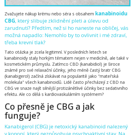
kanabinoidu
Zvažujete nákup krému nebo séra s obsahem
CBG
, který slibuje zklidnění pleti a úlevu od
zarudnutí? Předtím, než si ho naneste na obličej, vás
možná napadlo: Nemohlo by to ovlivnit i mé zdraví,
třeba krevní tlak?
Tato otázka je zcela legitimní. V posledních letech se
kanabinoidy staly horkým tématem nejen v medicíně, ale také v
kosmetickém průmyslu. Zatímco CBD (kanabidiol) je široce
známé pro své relaxační účinky, jeho méně častý bratr CBG
(kanabigerol) začíná získávat na popularitě jako "mateřská
molekula" všech kanabinoidů. Lidé často přecházejí z CBD na
CBG ve snaze najít silnější protizánětlivé účinky bez sedativního
efektu. Ale co dělá s kardiovaskulárním systémem?
Co přesně je CBG a jak
funguje?
Kanabigerol (CBG)
je
netoxický kanabinoid nalezený
v konopí, který nezpůsobuje psychoaktivní stav
. Na