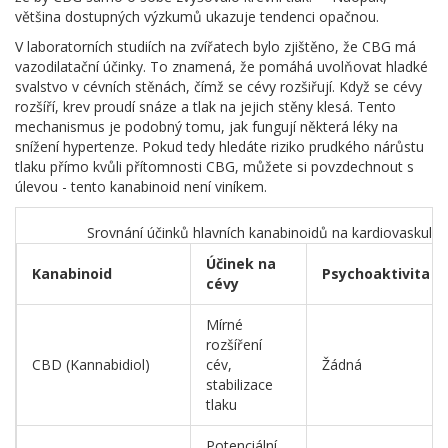
většina dostupných výzkumů ukazuje tendenci opačnou.
V laboratorních studiích na zvířatech bylo zjištěno, že CBG má
vazodilatační účinky. To znamená, že pomáhá uvolňovat hladké
svalstvo v cévních stěnách, čímž se cévy rozšiřují. Když se cévy
rozšíří, krev proudí snáze a tlak na jejich stěny klesá. Tento
mechanismus je podobný tomu, jak fungují některá léky na
snížení hypertenze. Pokud tedy hledáte riziko prudkého nárůstu
tlaku přímo kvůli přítomnosti CBG, můžete si povzdechnout s
úlevou - tento kanabinoid není viníkem.
Srovnání účinků hlavních kanabinoidů na kardiovaskulár
Účinek na
Kanabinoid
Psychoaktivita
cévy
Mírné
rozšíření
CBD (Kannabidiol)
cév,
Žádná
stabilizace
tlaku
Potenciální