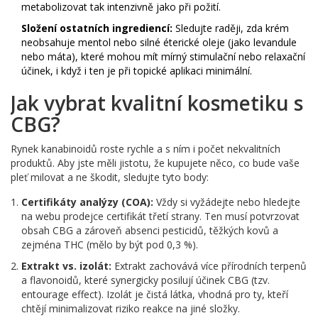
metabolizovat tak intenzivně jako při požití.
Složení ostatních ingrediencí:
Sledujte raději, zda krém
neobsahuje mentol nebo silné éterické oleje (jako levandule
nebo máta), které mohou mít mírný stimulační nebo relaxační
účinek, i když i ten je při topické aplikaci minimální.
Jak vybrat kvalitní kosmetiku s
CBG?
Rynek kanabinoidů roste rychle a s ním i počet nekvalitních
produktů. Aby jste měli jistotu, že kupujete něco, co bude vaše
pleť milovat a ne škodit, sledujte tyto body:
Certifikáty analýzy (COA):
Vždy si vyžádejte nebo hledejte
na webu prodejce certifikát třetí strany. Ten musí potvrzovat
obsah CBG a zároveň absenci pesticidů, těžkých kovů a
zejména THC (mělo by být pod 0,3 %).
Extrakt vs. izolát:
Extrakt zachovává více přírodních terpenů
a flavonoidů, které synergicky posilují účinek CBG (tzv.
entourage effect). Izolát je čistá látka, vhodná pro ty, kteří
chtějí minimalizovat riziko reakce na jiné složky.