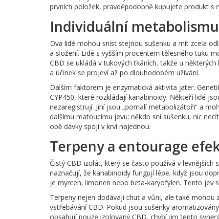
prvních položek, pravděpodobně kupujete produkt s n
Individuální metabolismu
Dva lidé mohou sníst stejnou sušenku a mít zcela odli
a složení. Lidé s vyšším procentem tělesného tuku moho
CBD se ukládá v tukových tkáních, takže u některých l
a účinek se projeví až po dlouhodobém užívání.
Dalším faktorem je enzymatická aktivita jater. Genetik
CYP450, které rozkládají kanabinoidy. Někteří lidé jsou 
nezaregistrují. Jiní jsou „pomalí metabolizátoři“ a m
dalšímu matoucímu jevu: někdo sní sušenku, nic necítí
obě dávky spojí v krvi najednou.
Terpeny a entourage efe
Čistý CBD izolát, který se často používá v levnějších
naznačují, že kanabinoidy fungují lépe, když jsou do
je myrcen, limonen nebo beta-karyofylen. Tento jev 
Terpeny nejen dodávají chuť a vůni, ale také moho
vstřebávání CBD. Pokud jsou sušenky aromatizovány 
obsahují pouze izolovaný CBD, chybí jim tento synergi