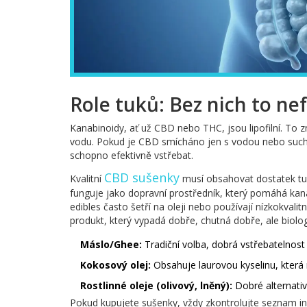
Role tuků: Bez nich to ne
Kanabinoidy, ať už CBD nebo THC, jsou lipofilní. To zn
vodu. Pokud je CBD smícháno jen s vodou nebo suchý
schopno efektivně vstřebat.
CBD sušenky
Kvalitní
musí obsahovat dostatek tuk
funguje jako dopravní prostředník, který pomáhá kan
edibles často šetří na oleji nebo používají nízkokval
produkt, který vypadá dobře, chutná dobře, ale biolog
Máslo/Ghee:
Tradiční volba, dobrá vstřebatelnos
Kokosový olej:
Obsahuje laurovou kyselinu, která
Rostlinné oleje (olivový, lněný):
Dobré alternativ
Pokud kupujete sušenky, vždy zkontrolujte seznam ing