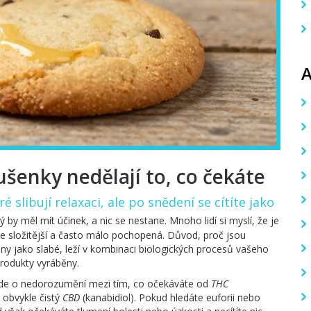
šenky nedělají to, co čekáte
eré slibují relaxaci, ale po snědení se cítíte jako
rý by měl mít účinek, a nic se nestane. Mnoho lidí si myslí, že je
ale složitější a často málo pochopená. Důvod, proč jsou
ány jako slabé, leží v kombinaci biologických procesů vašeho
 produkty vyráběny.
 jde o nedorozumění mezi tím, co očekáváte od
THC
- obvykle čistý
CBD
(kanabidiol). Pokud hledáte euforii nebo