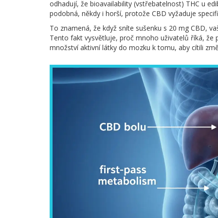
odhadují, že bioavailability (vstřebatelnost) THC u e
podobná, někdy i horší, protože CBD vyžaduje specif
To znamená, že když sníte sušenku s 20 mg CBD, vaš
Tento fakt vysvětluje, proč mnoho uživatelů říká, že
množství aktivní látky do mozku k tomu, aby cítili zm