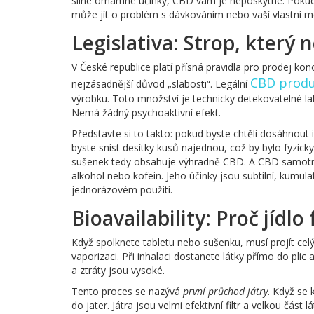
silné omamné účinky, CBD vám je neposkytne. Pokud v
může jít o problém s dávkováním nebo vaší vlastní m
Legislativa: Strop, který
V České republice platí přísná pravidla pro prodej ko
CBD produ
nejzásadnější důvod „slabosti“. Legální
výrobku. Toto množství je technicky detekovatelné la
Nemá žádný psychoaktivní efekt.
Představte si to takto: pokud byste chtěli dosáhnout
byste sníst desítky kusů najednou, což by bylo fyzi
sušenek tedy obsahuje výhradně CBD. A CBD samotné
alkohol nebo kofein. Jeho účinky jsou subtílní, kumulat
jednorázovém použití.
Bioavailability: Proč jídl
Když spolknete tabletu nebo sušenku, musí projít celý
vaporizaci. Při inhalaci dostanete látky přímo do pli
a ztráty jsou vysoké.
Tento proces se nazývá
první průchod játry
. Když se 
do jater. Játra jsou velmi efektivní filtr a velkou část