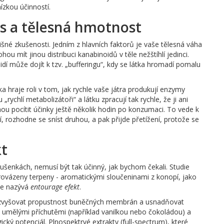
ízkou účinností.
s a tělesná hmotnost
šné zkušenosti. Jedním z hlavních faktorů je vaše tělesná váha
u mít jinou distribuci kanabinoidů v těle nežštíhlí jedinci.
idí může dojít k tzv. „bufferingu“, kdy se látka hromadí pomalu
a hraje roli v tom, jak rychle vaše játra produkují enzymy
„rychlí metabolizátoři“ a látku zpracují tak rychle, že ji ani
ohou pocítit účinky ještě několik hodin po konzumaci. To vede k
, rozhodne se sníst druhou, a pak přijde přetížení, protože se
kt
 sušenkách, nemusí být tak účinný, jak bychom čekali. Studie
provázeny terpeny - aromatickými sloučeninami z konopí, jako
se nazývá
entourage efekt
.
u zvyšovat propustnost buněčných membrán a usnadňovat
umělými příchutěmi (například vanilkou nebo čokoládou) a
cký potenciál. Plnospektrvé extrakty (full-spectrum), které