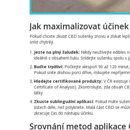
Jak maximalizovat účine
Pokud chcete zkusit CBD sušenky znovu a získat lepší vý
sníst chytrěji.
Jezte na plný žaludek:
Nikdy neužívejte edibles na
ideálně s obsahem tuku. Snídejte sušenku spolu 
Buďte trpěliví:
Počkejte alespoň 90 až 120 minut, 
Pokud sníte druhou porci dříve, riskujete nepříjemné
Hledejte certifikované produkty:
V ČR existuje 
Certificate of Analysis). Zkontrolujte, zda obsah 
látky.
Zkuste sublinguální aplikaci:
Pokud máte sušenk
ústech déle, než polyknete. Malá část CBD se může v
zkracuje čas do nástupu účinku.
Srovnání metod aplikace