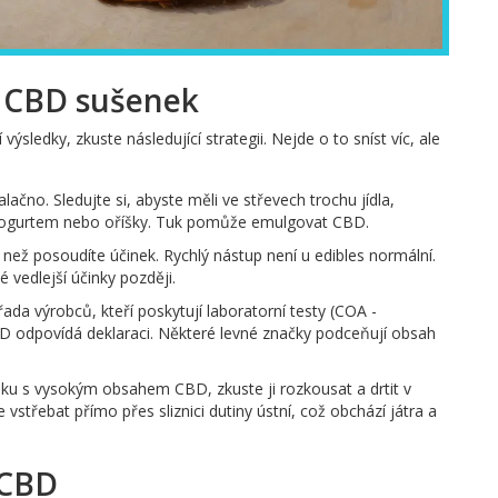
k CBD sušenek
sledky, zkuste následující strategii. Nejde o to sníst víc, ale
lačno. Sledujte si, abyste měli ve střevech trochu jídla,
s jogurtem nebo oříšky. Tuk pomůže emulgovat CBD.
než posoudíte účinek. Rychlý nástup není u edibles normální.
 vedlejší účinky později.
řada výrobců, kteří poskytují laboratorní testy (COA -
CBD odpovídá deklaraci. Některé levné značky podceňují obsah
u s vysokým obsahem CBD, zkuste ji rozkousat a drtit v
střebat přímo přes sliznici dutiny ústní, což obchází játra a
 CBD