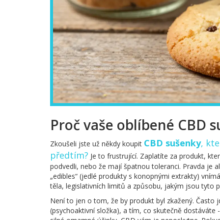
Proč vaše oblíbené CBD su
CBD sušenky
, kt
Zkoušeli jste už někdy koupit
předtím?
Je to frustrující. Zaplatíte za produkt, kte
podvedli, nebo že mají špatnou toleranci. Pravda je 
„edibles“ (jedlé produkty s konopnými extrakty) vním
těla, legislativních limitů a způsobu, jakým jsou tyto
Není to jen o tom, že by produkt byl zkažený. Často
(psychoaktivní složka), a tím, co skutečně dostáváte 