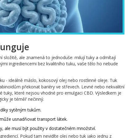
funguje
í složitě, ale znamená to jednoduše: milují tuky a odmítají
mi ingrediencemi bez kvalitního tuku, vaše tělo ho nebude
u - ideálně máslo, kokosový olej nebo rostlinné oleje. Tuk
abinoidům překonat bariéry ve střevech. Levné nebo nekvalitní
itné tuky, které nejsou vhodné pro emulgaci CBD. Výsledkem je
icky je téměř nečinný.
t díky sytěným tukům.
 může usnadňovat transport látek.
y, ale musí být použity v dostatečném množství.
rediencí. Pokud tam nevidíte olej nebo tuk jako jednu z