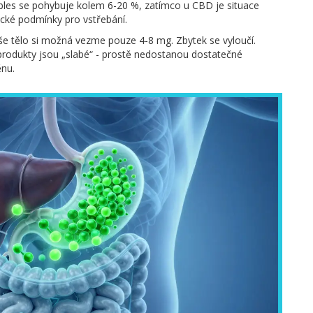
dibles se pohybuje kolem 6-20 %, zatímco u CBD je situace
ické podmínky pro vstřebání.
e tělo si možná vezme pouze 4-8 mg. Zbytek se vyloučí.
 produkty jsou „slabé“ - prostě nedostanou dostatečné
ěnu.