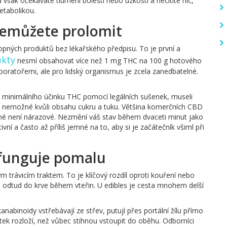
šak očekáváte tlumení bolesti nebo úzkosti a necítíte nic,
etabolikou.
 nemůžete prolomit
nopných produktů bez lékařského předpisu. To je první a
kty
nesmí obsahovat více než 1 mg THC na 100 g hotového
boratořemi, ale pro lidský organismus je zcela zanedbatelné.
 i minimálního účinku THC pomocí legálních sušenek, museli
cky nemožné kvůli obsahu cukru a tuku. Většina komerčních CBD
 není nárazové. Nezmění váš stav během dvaceti minut jako
ivní a často až příliš jemné na to, aby si je začátečník všiml při
o funguje pomalu
m trávicím traktem. To je klíčový rozdíl oproti kouření nebo
c a odtud do krve během vteřin. U edibles je cesta mnohem delší
kanabinoidy vstřebávají ze střev, putují přes portální žílu přímo
 látek rozloží, než vůbec stihnou vstoupit do oběhu. Odborníci