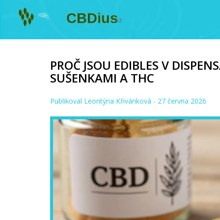
PROČ JSOU EDIBLES V DISPEN
SUŠENKAMI A THC
Publikoval
Leontýna Křivánková
- 27 června 2026