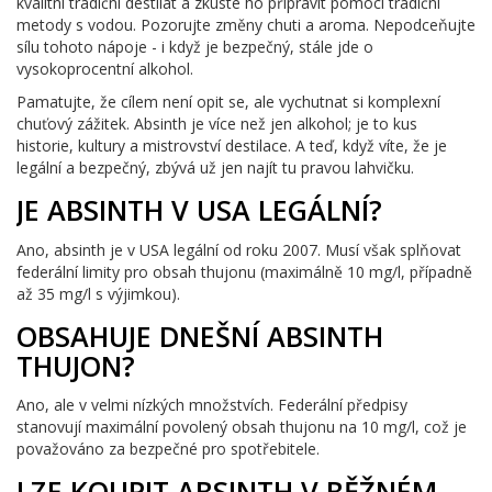
kvalitní tradiční destilát a zkuste ho připravit pomocí tradiční
metody s vodou. Pozorujte změny chuti a aroma. Nepodceňujte
sílu tohoto nápoje - i když je bezpečný, stále jde o
vysokoprocentní alkohol.
Pamatujte, že cílem není opit se, ale vychutnat si komplexní
chuťový zážitek. Absinth je více než jen alkohol; je to kus
historie, kultury a mistrovství destilace. A teď, když víte, že je
legální a bezpečný, zbývá už jen najít tu pravou lahvičku.
JE ABSINTH V USA LEGÁLNÍ?
Ano, absinth je v USA legální od roku 2007. Musí však splňovat
federální limity pro obsah thujonu (maximálně 10 mg/l, případně
až 35 mg/l s výjimkou).
OBSAHUJE DNEŠNÍ ABSINTH
THUJON?
Ano, ale v velmi nízkých množstvích. Federální předpisy
stanovují maximální povolený obsah thujonu na 10 mg/l, což je
považováno za bezpečné pro spotřebitele.
LZE KOUPIT ABSINTH V BĚŽNÉM