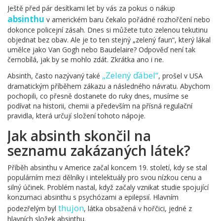
Ještě před pár desítkami let by vás za pokus o nákup
absinthu
v americkém baru čekalo pořádné rozhořčení nebo
dokonce policejní zásah. Dnes si můžete tuto zelenou tekutinu
objednat bez obav. Ale je to ten stejný „zelený faun“, který lákal
umělce jako Van Gogh nebo Baudelaire? Odpověď není tak
černobílá, jak by se mohlo zdát. Zkrátka ano i ne.
„Zelený ďábel“
Absinth, často nazývaný také
, prošel v USA
dramatickým příběhem zákazu a následného návratu. Abychom
pochopili, co přesně dostanete do ruky dnes, musíme se
podívat na historii, chemii a především na přísná regulační
pravidla, která určují složení tohoto nápoje.
Jak absinth skončil na
seznamu zakázaných látek?
Příběh absinthu v Americe začal koncem 19. století, kdy se stal
populárním mezi dělníky i intelektuály pro svou nízkou cenu a
silný účinek. Problém nastal, když začaly vznikat studie spojující
konzumaci absinthu s psychózami a epilepsií. Hlavním
thujon
podezřelým byl
, látka obsažená v hořčici, jedné z
hlavních složek absinthu.