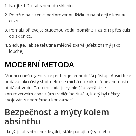
Nalijte 1-2 cl absinthu do sklenice.
Položte na sklenici perforovanou lžičku a na ni dejte kostku
cukru.
Pomalu přilévejte studenou vodu (poměr 3:1 až 5:1) přes cukr
do sklenice.
Sledujte, jak se tekutina mléčně zbarví (efekt známý jako
louche
).
MODERNÍ METODA
Mnoho dnešní generace preferuje jednodušší přístup. Absinth se
podává jako čistý shot nebo se míchá do koktejlů bez nutnosti
přidávat vodu. Tato metoda je rychlejší a vyhýbá se
kontroverzním aspektům tradičního rituálu, který byl někdy
spojován s nadměrnou konzumací.
Bezpečnost a mýty kolem
absinthu
I když je absinth dnes legální, stále panují mýty o jeho