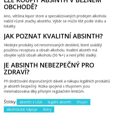
OBCHODĚ?
Ano, většina liquor store a specializovaných prodejen alkoholu
nabízí různé značky absinthu. Výběr se může lišit podle státu a
lokality.
JAK POZNAT KVALITNÍ ABSINTH?
Hledejte produkty od renomovaných destilerií, které uvádějí
použitou recepturu a obsah alkoholu. Kvalitní absinth má
obvykle vyšší obsah alkoholu (50 %+) a není příliš sladký.
JE ABSINTH NEBEZPEČNÝ PRO
ZDRAVÍ?
Při dodržování doporučených dávek a nákupu legálních produktů
je absinth bezpečný. Rizika spojená s thujonem jsou
minimalizována díky přísným regulačním limitům.
Štítky:
absinth v USA
legální absinth
thujon
alkoholické nápoje
likéry