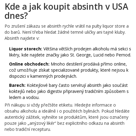
Kde a jak koupit absinth v USA
dnes?
Po zrušení zákazu se absinth rychle vrátil na pulty liquor store a
do barů. Není třeba hledat žádné temné uličky ani tajné kluby.
Absinth najdete v:
Liquor storech:
Většina větších prodejen alkoholu má sekci s
likéry, kde najdete značky jako St. George, Lucid nebo Pernod.
Online obchodech:
Mnoho destilerií prodává přímo online,
což umožňuje získat specializované produkty, které nejsou k
dispozici v kamenných prodejnách.
Barech:
Koktejlové bary často servírují absinth jako součást
koktejlů nebo jako digestiv připravený tradičním způsobem s
ledem a vodou.
Při nákupu si vždy přečtěte etiketu. Hledejte informace o
obsahu alkoholu a ideálně i o použitéch bylinách. Pokud hledáte
autentický zážitek, vyhněte se produktům, které jsou označeny
pouze jako „anýzový likér“ bez explicitního odkazu na absinth
nebo tradiční recepturu.