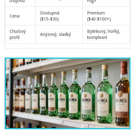
thujonu
mg/l
Dostupná
Premium
Cena
($15-$30)
($40-$100+)
Chuťový
Bylinkový, hořký,
Anýzový, sladký
profil
komplexní