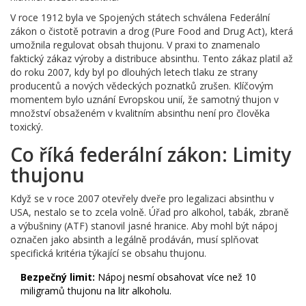
V roce 1912 byla ve Spojených státech schválena Federální
zákon o čistotě potravin a drog (Pure Food and Drug Act), která
umožnila regulovat obsah thujonu. V praxi to znamenalo
faktický zákaz výroby a distribuce absinthu. Tento zákaz platil až
do roku 2007, kdy byl po dlouhých letech tlaku ze strany
producentů a nových vědeckých poznatků zrušen. Klíčovým
momentem bylo uznání Evropskou unií, že samotný thujon v
množství obsaženém v kvalitním absinthu není pro člověka
toxický.
Co říká federální zákon: Limity
thujonu
Když se v roce 2007 otevřely dveře pro legalizaci absinthu v
USA, nestalo se to zcela volně. Úřad pro alkohol, tabák, zbraně
a výbušniny (ATF) stanovil jasné hranice. Aby mohl být nápoj
označen jako absinth a legálně prodáván, musí splňovat
specifická kritéria týkající se obsahu thujonu.
Bezpečný limit:
Nápoj nesmí obsahovat více než 10
miligramů thujonu na litr alkoholu.