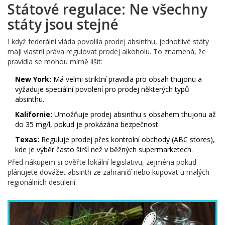
Státové regulace: Ne všechny
státy jsou stejné
I když federální vláda povolila prodej absinthu, jednotlivé státy
mají vlastní práva regulovat prodej alkoholu. To znamená, že
pravidla se mohou mírně lišit:
New York:
Má velmi striktní pravidla pro obsah thujonu a
vyžaduje speciální povolení pro prodej některých typů
absinthu.
Kalifornie:
Umožňuje prodej absinthu s obsahem thujonu až
do 35 mg/l, pokud je prokázána bezpečnost.
Texas:
Reguluje prodej přes kontrolní obchody (ABC stores),
kde je výběr často širší než v běžných supermarketech.
Před nákupem si ověřte lokální legislativu, zejména pokud
plánujete dovážet absinth ze zahraničí nebo kupovat u malých
regionálních destilerií.