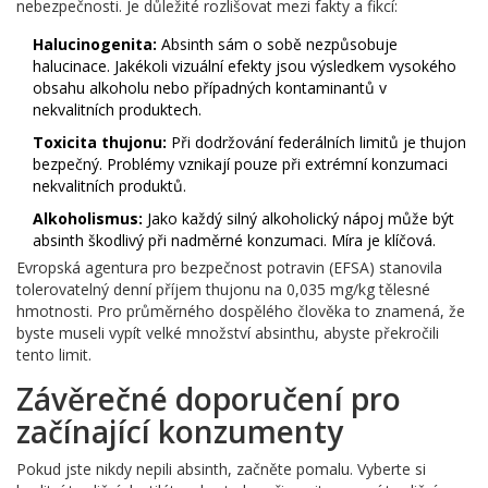
nebezpečnosti. Je důležité rozlišovat mezi fakty a fikcí:
Halucinogenita:
Absinth sám o sobě nezpůsobuje
halucinace. Jakékoli vizuální efekty jsou výsledkem vysokého
obsahu alkoholu nebo případných kontaminantů v
nekvalitních produktech.
Toxicita thujonu:
Při dodržování federálních limitů je thujon
bezpečný. Problémy vznikají pouze při extrémní konzumaci
nekvalitních produktů.
Alkoholismus:
Jako každý silný alkoholický nápoj může být
absinth škodlivý při nadměrné konzumaci. Míra je klíčová.
Evropská agentura pro bezpečnost potravin (EFSA) stanovila
tolerovatelný denní příjem thujonu na 0,035 mg/kg tělesné
hmotnosti. Pro průměrného dospělého člověka to znamená, že
byste museli vypít velké množství absinthu, abyste překročili
tento limit.
Závěrečné doporučení pro
začínající konzumenty
Pokud jste nikdy nepili absinth, začněte pomalu. Vyberte si