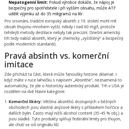
Nepatogenní limit:
Pokud výrobce dokáže, že nápoj je
bezpečný pro spotřebitele i při vyšším obsahu, může ATF
udělit výjimku až do 35 miligramů na litr.
Pro srovnání, tradiční evropský absinth z 19. století mohl mít
obsah thujonu mnohem vyšší, někdy i nad 60 mg/l, protože
tehdejší metody destilace nebyly tak precizní. Dnešní americký
trh tedy nabízí absinth, který je chemicky „vyčištěný“ a bezpečný
podle moderních standardů.
Pravá absinth vs. komerční
imitace
Zde přichází ta část, která může fanoušky historie zklamat. I
když máte v ruce lahvičku s nápisem „Absinthe“, neznamená to
automaticky, že jde o historicky autentický produkt. Trh v USA je
rozdělen na dvě hlavní kategorie:
Komerční likéry:
Většina absinthů dostupných v běžných
obchodech jsou vlastně anýzové likéry s přídavkem hořčice a
dalších bylin. Často mají nižší alcohol content (35-45 % obj.) a
jsou sladké. Tyto produkty splňují federální limity pro thujon,
ale chutí se od originálu liší.