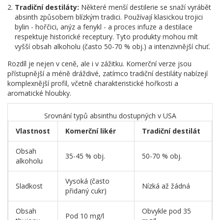
Tradiční destiláty:
Některé menší destilerie se snaží vyrábět
absinth způsobem blízkým tradici. Používají klasickou trojici
bylin - hořčici, anýz a fenykl - a proces infuze a destilace
respektuje historické receptury. Tyto produkty mohou mít
vyšší obsah alkoholu (často 50-70 % obj.) a intenzivnější chuť.
Rozdíl je nejen v ceně, ale i v zážitku. Komerční verze jsou
přístupnější a méně dráždivé, zatímco tradiční destiláty nabízejí
komplexnější profil, včetně charakteristické hořkosti a
aromatické hloubky.
Srovnání typů absinthu dostupných v USA
Vlastnost
Komerční likér
Tradiční destilát
Obsah
35-45 % obj.
50-70 % obj.
alkoholu
Vysoká (často
Sladkost
Nízká až žádná
přidaný cukr)
Obsah
Obvykle pod 35
Pod 10 mg/l