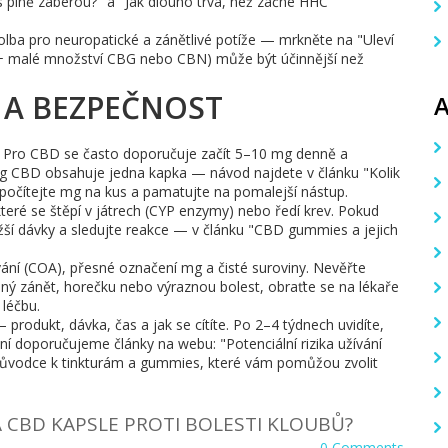
s plně zaberou?" a "Jak dlouho trvá, než začne HHC
olba pro neuropatické a zánětlivé potíže — mrkněte na "Uleví
+ malé množství CBG nebo CBN) může být účinnější než
 A BEZPEČNOST
e. Pro CBD se často doporučuje začít 5–10 mg denně a
lik mg CBD obsahuje jedna kapka — návod najdete v článku "Kolik
 počítejte mg na kus a pamatujte na pomalejší nástup.
které se štěpí v játrech (CYP enzymy) nebo ředí krev. Pokud
ižší dávky a sledujte reakce — v článku "CBD gummies a jejich
tování (COA), přesné označení mg a čisté suroviny. Nevěřte
ilný zánět, horečku nebo výraznou bolest, obraťte se na lékaře
 léčbu.
produkt, dávka, čas a jak se cítíte. Po 2–4 týdnech uvidíte,
ní doporučujeme články na webu: "Potenciální rizika užívání
růvodce k tinkturám a gummies, které vám pomůžou zvolit
Á CBD KAPSLE PROTI BOLESTI KLOUBŮ?
0 Comments