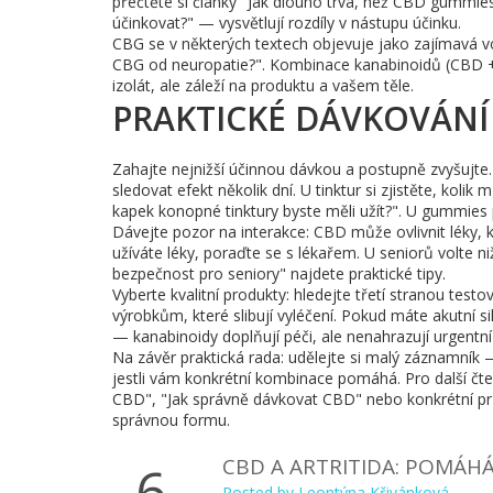
přečtěte si články "Jak dlouho trvá, než CBD gummie
účinkovat?" — vysvětlují rozdíly v nástupu účinku.
CBG se v některých textech objevuje jako zajímavá v
CBG od neuropatie?". Kombinace kanabinoidů (CBD 
izolát, ale záleží na produktu a vašem těle.
PRAKTICKÉ DÁVKOVÁNÍ
Zahajte nejnižší účinnou dávkou a postupně zvyšujt
sledovat efekt několik dní. U tinktur si zjistěte, ko
kapek konopné tinktury byste měli užít?". U gummies
Dávejte pozor na interakce: CBD může ovlivnit léky, 
užíváte léky, poraďte se s lékařem. U seniorů volte n
bezpečnost pro seniory" najdete praktické tipy.
Vyberte kvalitní produkty: hledejte třetí stranou tes
výrobkům, které slibují vyléčení. Pokud máte akutní s
— kanabinoidy doplňují péči, ale nenahrazují urgentní
Na závěr praktická rada: udělejte si malý záznamník — 
jestli vám konkrétní kombinace pomáhá. Pro další čte
CBD", "Jak správně dávkovat CBD" nebo konkrétní p
správnou formu.
CBD A ARTRITIDA: POMÁH
6
Posted by
Leontýna Křivánková