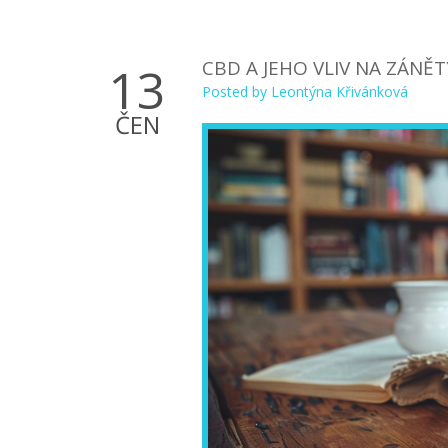
CBD A JEHO VLIV NA ZÁNĚ
13
Posted by
Leontýna Křivánková
ČEN