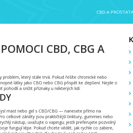
CBD A PROSTAT
 POMOCI CBD, CBG A
y problém, který stále trvá. Pokud řešíte chronické nebo
onopné látky jako CBD nebo CBG přispět ke zlepšení. Nejde o
pohodlí a snížit příznaky u některých lidí.
KDY
í smysl mast nebo gel s CBD/CBG — nanesete přímo na
ro celkové záněty jsou praktičtější tinktury, gummies nebo
ychlý nástup, uvažujte o vapingu; jestli preferujete pozvolný
oje fungují lépe. Pokud chcete vědět, jak rychle co zabere,