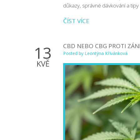
důkazy, správné dávkování a tipy p
ČÍST VÍCE
CBD NEBO CBG PROTI ZÁNĚT
13
Posted by
Leontýna Křivánková
KVĚ