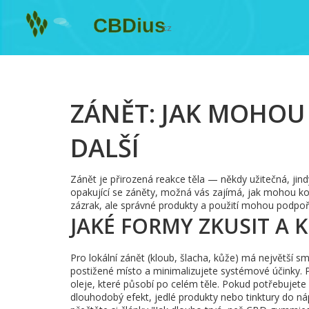
ZÁNĚT: JAK MOHOU
DALŠÍ
Zánět je přirozená reakce těla — někdy užitečná, jind
opakující se záněty, možná vás zajímá, jak mohou k
zázrak, ale správné produkty a použití mohou podpořit 
JAKÉ FORMY ZKUSIT A 
Pro lokální zánět (kloub, šlacha, kůže) má největš
postižené místo a minimalizujete systémové účinky. P
oleje, které působí po celém těle. Pokud potřebujete r
dlouhodobý efekt, jedlé produkty nebo tinktury do náp