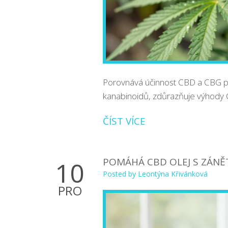
Porovnává účinnost CBD a CBG pr
kanabinoidů, zdůrazňuje výhody C
ČÍST VÍCE
POMÁHÁ CBD OLEJ S ZÁNĚ
10
Posted by
Leontýna Křivánková
PRO