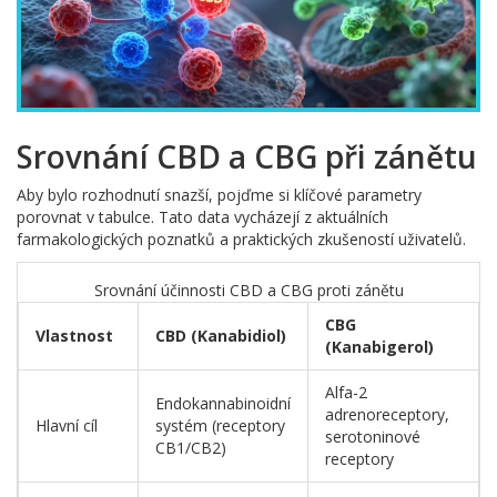
Srovnání CBD a CBG při zánětu
Aby bylo rozhodnutí snazší, pojďme si klíčové parametry
porovnat v tabulce. Tato data vycházejí z aktuálních
farmakologických poznatků a praktických zkušeností uživatelů.
Srovnání účinnosti CBD a CBG proti zánětu
CBG
Vlastnost
CBD (Kanabidiol)
(Kanabigerol)
Alfa-2
Endokannabinoidní
adrenoreceptory,
Hlavní cíl
systém (receptory
serotoninové
CB1/CB2)
receptory