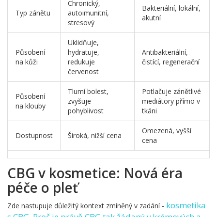
Chronický,
Bakteriální, lokální,
Typ zánětu
autoimunitní,
akutní
stresový
Uklidňuje,
Působení
hydratuje,
Antibakteriální,
na kůži
redukuje
čistící, regenerační
červenost
Tlumí bolest,
Potlačuje zánětlivé
Působení
zvyšuje
mediátory přímo v
na klouby
pohyblivost
tkáni
Omezená, vyšší
Dostupnost
Široká, nižší cena
cena
CBG v kosmetice: Nová éra
péče o pleť
kosmetika
Zde nastupuje důležitý kontext zmíněný v zadání -
s CBG
. Proč je právě CBG tak žádaný v krémových a