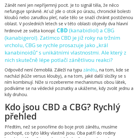
Zánět není jen nepříjemný pocit. Je to signál těla, že něco
nefunguje správně. Ať už jde o otok po úrazu, chronické bolesti
kloubů nebo zarudlou pleť, naše tělo se snaží chránit postiženou
oblast. V posledních letech se v této oblasti objevily dva hlavní
CBD
(
kanabidiol
) a
CBG
hrdinové ze světa konopí:
(
kanabigerol
). Zatímco CBD je již roky na tržním
vrcholu, CBG se rychle prosazuje jako „král
kanabinoidů“ s unikátními vlastnostmi. Ale který z
nich skutečně lépe potlačí zánětlivou reakci?
Odpověď není černobílá. Záleží na typu
zánětu
, na tom, kde se
nachází (kůže versus klouby), a na tom, jaké další složky se s
ním kombinují. Níže si rozebereme mechanismus obou látek,
podíváme se na vědecké poznatky a ukážeme, kdy zvolit jednu a
kdy druhou.
Kdo jsou CBD a CBG? Rychlý
přehled
Předtím, než se ponoříme do boje proti zánětu, musíme
pochopit, co tyto látky vlastně jsou. Oba patří do rodiny