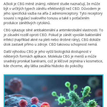
Ačkoli je CBG méně známý, některé studie naznačují, že může
být v určitých typech zánětu efektivnější než CBD. Důvodem je
jeho specifická vazba na alfa-2 adrenoreceptory. Tyto receptory
souvisí s regulací svalového tonusu a také s potlačením
produkce zánětlivých cytokinů.
CBG vykazuje silné antibakteriální a antimikrobiální vlastnosti. To
je zásadní rozdíl oproti CBD. Pokud je zánět vyvolán bakteriální
infekcí (například akné na pleti nebo drobné rány), CBG dokáže
útok zastavit přímo u zdroje. CBD takovou schopnost nemá.
Další výhodou CBG je jeho vyšší biologická dostupnost v
některých formách aplikace. Molekula CBG je menší a může
snadněji pronikat bariérami, což je klíčové zejména v kosmetice,
kde chceme, aby látka zasáhla hluboko do pokožky.