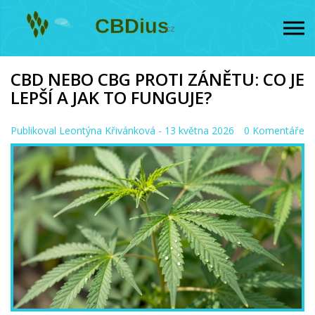
CBD NEBO CBG PROTI ZÁNĚTU: CO JE
LEPŠÍ A JAK TO FUNGUJE?
Publikoval
Leontýna Křivánková
- 13 května 2026
0 Komentáře