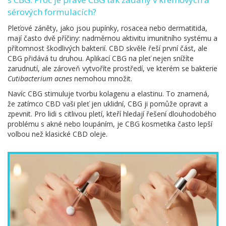
sérových formulacích?
Pleťové záněty, jako jsou pupínky, rosacea nebo dermatitida,
mají často dvě příčiny: nadměrnou aktivitu imunitního systému a
přítomnost škodlivých bakterií. CBD skvěle řeší první část, ale
CBG přidává tu druhou. Aplikací CBG na pleť nejen snížíte
zarudnutí, ale zároveň vytvoříte prostředí, ve kterém se bakterie
Cutibacterium acnes
nemohou množit.
Navíc CBG stimuluje tvorbu kolagenu a elastinu. To znamená,
že zatímco CBD vaši pleť jen uklidní, CBG ji pomůže opravit a
zpevnit. Pro lidi s citlivou pletí, kteří hledají řešení dlouhodobého
problému s akné nebo loupáním, je CBG kosmetika často lepší
volbou než klasické CBD oleje.