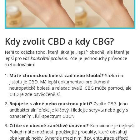
Kdy zvolit CBD a kdy CBG?
Není to otázka toho, která látka je „lepší“ obecně, ale která je
lepší pro
váš konkrétní problém
. Zde je jednoduchý průvodce
rozhodováním:
Máte chronickou bolest zad nebo kloubů?
Sázka na
jistotu je CBD. Má lepší dokumentaci pro tlumení
neuropatické bolesti a relaxaci svalů. CBG může pomoci, ale
CBD je zde osvědčenější.
Bojujete s akné nebo mastnou pletí?
Zvolte CBG. Jeho
antibakteriální efekt je klíčový. Hledejte serумы nebo gely s
označením „full-spectrum CBG“.
Cítíte se obecně zánětlivě unavení?
Kombinace je nejlepší.
Pokud máte možnost, používejte produkty, které obsahují
oba kanabinoidy. Synergie mezi nimi (tzv. entourage effect)