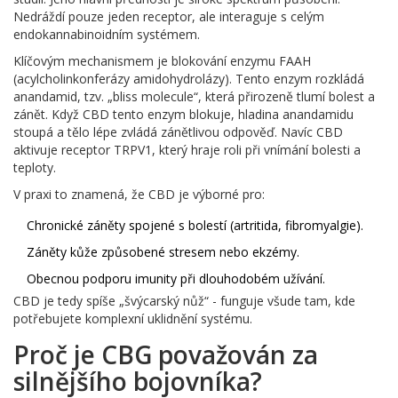
Nedráždí pouze jeden receptor, ale interaguje s celým
endokannabinoidním systémem.
Klíčovým mechanismem je blokování enzymu FAAH
(acylcholinkonferázy amidohydrolázy). Tento enzym rozkládá
anandamid, tzv. „bliss molecule“, která přirozeně tlumí bolest a
zánět. Když CBD tento enzym blokuje, hladina anandamidu
stoupá a tělo lépe zvládá zánětlivou odpověď. Navíc CBD
aktivuje receptor TRPV1, který hraje roli při vnímání bolesti a
teploty.
V praxi to znamená, že CBD je výborné pro:
Chronické záněty spojené s bolestí (artritida, fibromyalgie).
Záněty kůže způsobené stresem nebo ekzémy.
Obecnou podporu imunity při dlouhodobém užívání.
CBD je tedy spíše „švýcarský nůž“ - funguje všude tam, kde
potřebujete komplexní uklidnění systému.
Proč je CBG považován za
silnějšího bojovníka?