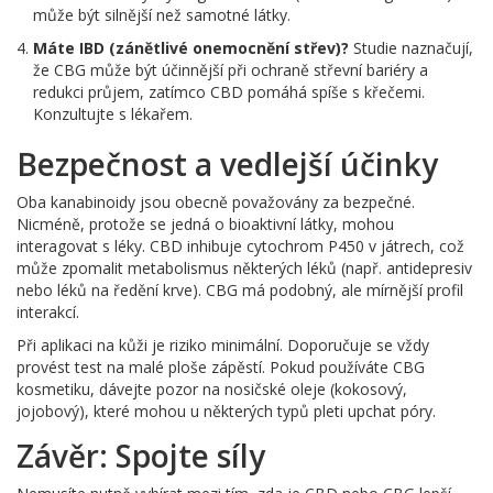
může být silnější než samotné látky.
Máte IBD (zánětlivé onemocnění střev)?
Studie naznačují,
že CBG může být účinnější při ochraně střevní bariéry a
redukci průjem, zatímco CBD pomáhá spíše s křečemi.
Konzultujte s lékařem.
Bezpečnost a vedlejší účinky
Oba kanabinoidy jsou obecně považovány za bezpečné.
Nicméně, protože se jedná o bioaktivní látky, mohou
interagovat s léky. CBD inhibuje cytochrom P450 v játrech, což
může zpomalit metabolismus některých léků (např. antidepresiv
nebo léků na ředění krve). CBG má podobný, ale mírnější profil
interakcí.
Při aplikaci na kůži je riziko minimální. Doporučuje se vždy
provést test na malé ploše zápěstí. Pokud používáte CBG
kosmetiku, dávejte pozor na nosičské oleje (kokosový,
jojobový), které mohou u některých typů pleti upchat póry.
Závěr: Spojte síly