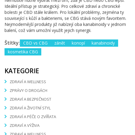
Nemusíte nutně vybírat mezi tím, zda je CBD nebo CBG lepší.
Ideální přístup je strategický. Pro celkové zdraví a chronické
bolesti je CBD stále králem. Pro lokální problémy, zejména ty
související s kůží a bakteriemi, se CBG stává novým favoritem.
Nejmodernější produkty již nabízejí oba kanabinoidy v jednom
balení, což vám umožní využít jejich synergii.
Štítky:
CBD vs CBG
zánět
konopí
kanabinoidy
kosmetika CBG
KATEGORIE
ZDRAVÍ A WELLNESS
ZPRÁVY O DROGÁCH
ZDRAVÍ A BEZPEČNOST
ZDRAVÍ A ŽIVOTNÍ STYL
ZDRAVÍ A PÉČE O ZVÍŘATA
ZDRAVÍ A VÝŽIVA
ZDRAVÍ A WELLNESS