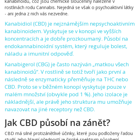
kanabinoidů, což jsou chemické sloučeniny nalezené v
rostlinách rodu Cannabis. Nejedná se však o psychoaktivní látky
- ani jedna z nich vás nezvedne.
Kanabidiol (CBD)
je nejznámějším nepsychoaktivním
kanabinoidem. Vyskytuje se v konopi ve vyšších
koncentracích a je dobře prozkoumaný. Působí na
endokannabinoidní systém, který reguluje bolest,
náladu a imunitní odpověď.
Kanabigerol (CBG)
je často nazýván „matkou všech
kanabinoidů“. V rostlině se totiž tvoří jako první a
následně se enzymaticky přeměňuje na THC nebo
CBD. Proto se v běžném konopí vyskytuje pouze v
malém množství (obvykle pod 1 %). Jeho izolace je
nákladnější, ale právě jeho struktura mu umožňuje
navazovat na jiné receptory než CBD.
Jak CBD působí na zánět?
CBD má silné protizánětlivé účinky, které jsou podloženy řadou
studií. Jeho hlavní předností je široké spektrum působení.