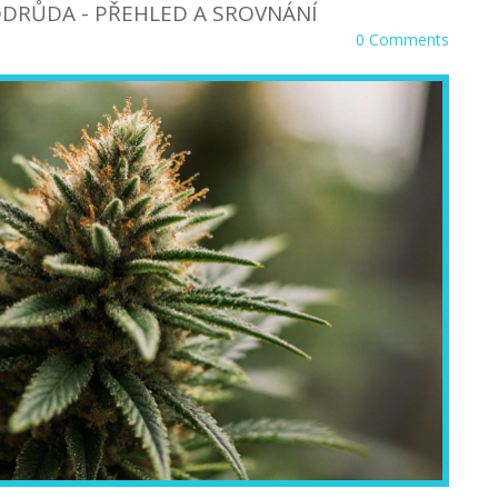
 ODRŮDA - PŘEHLED A SROVNÁNÍ
0 Comments