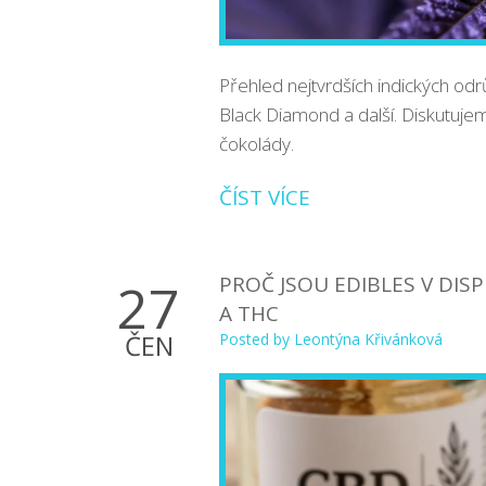
Přehled nejtvrdších indických o
Black Diamond a další. Diskutuj
čokolády.
ČÍST VÍCE
PROČ JSOU EDIBLES V DIS
27
A THC
ČEN
Posted by
Leontýna Křivánková