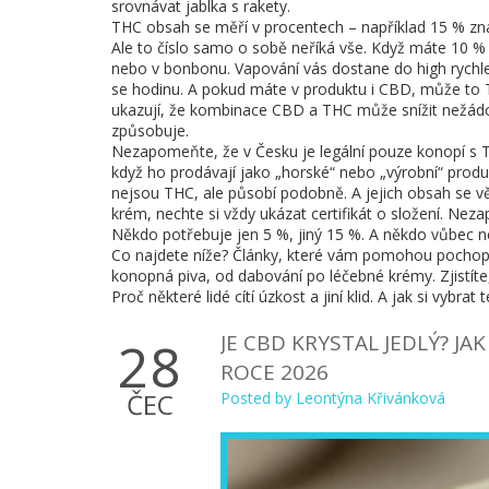
srovnávat jablka s rakety.
THC obsah se měří v procentech – například 15 % zn
Ale to číslo samo o sobě neříká vše. Když máte 10 %
nebo v bonbonu. Vapování vás dostane do high rychle, 
se hodinu. A pokud máte v produktu i CBD, může to TH
ukazují, že kombinace CBD a THC může snížit nežádo
způsobuje.
Nezapomeňte, že v Česku je legální pouze konopí s 
když ho prodávají jako „horské“ nebo „výrobní“ prod
nejsou THC, ale působí podobně. A jejich obsah se v
krém, nechte si vždy ukázat certifikát o složení. Ne
Někdo potřebuje jen 5 %, jiný 15 %. A někdo vůbec n
Co najdete níže? Články, které vám pomohou pochopi
konopná piva, od dabování po léčebné krémy. Zjistíte,
Proč některé lidé cítí úzkost a jiní klid. A jak si vybr
JE CBD KRYSTAL JEDLÝ? 
28
ROCE 2026
ČEC
Posted by
Leontýna Křivánková