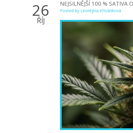
NEJSILNĚJŠÍ 100 % SATIVA
26
Posted by
Leontýna Křivánková
ŘÍJ