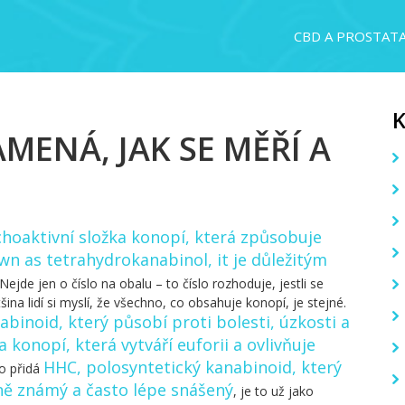
CBD A PROSTAT
MENÁ, JAK SE MĚŘÍ A
hoaktivní složka konopí, která způsobuje
own as
tetrahydrokanabinol
, it je důležitým
Nejde jen o číslo na obalu – to číslo rozhoduje, jestli se
šina lidí si myslí, že všechno, co obsahuje konopí, je stejné.
binoid, který působí proti bolesti, úzkosti a
 konopí, která vytváří euforii a ovlivňuje
HHC
,
polosyntetický kanabinoid, který
ho přidá
ně známý a často lépe snášený
, je to už jako