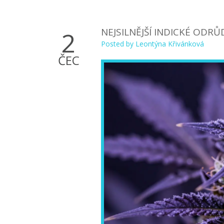
NEJSILNĚJŠÍ INDICKÉ ODR
2
Posted by
Leontýna Křivánková
ČEC