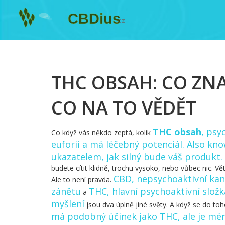
THC OBSAH: CO ZNA
CO NA TO VĚDĚT
THC obsah
,
psyc
Co když vás někdo zeptá, kolik
euforii a má léčebný potenciál
. Also kn
ukazatelem, jak silný bude váš produkt.
budete cítit klidně, trochu vysoko, nebo vůbec nic. Vět
CBD
,
nepsychoaktivní kana
Ale to není pravda.
zánětu
THC
,
hlavní psychoaktivní složka
a
myšlení
jsou dva úplně jiné světy. A když se do to
má podobný účinek jako THC, ale je mé