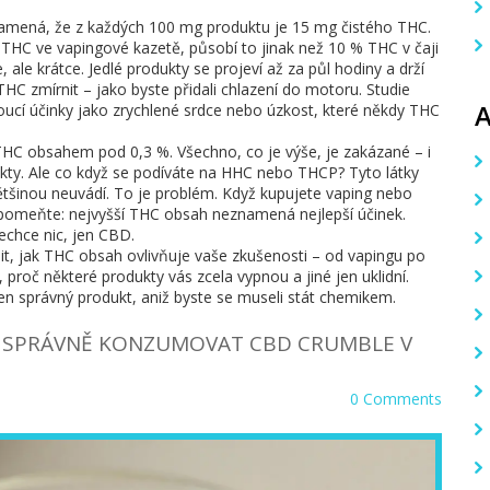
amená, že z každých 100 mg produktu je 15 mg čistého THC.
 THC ve vapingové kazetě, působí to jinak než 10 % THC v čaji
ale krátce. Jedlé produkty se projeví až za půl hodiny a drží
C zmírnit – jako byste přidali chlazení do motoru. Studie
ucí účinky jako zrychlené srdce nebo úzkost, které někdy THC
THC obsahem pod 0,3 %. Všechno, co je výše, je zakázané – i
ukty. Ale co když se podíváte na HHC nebo THCP? Tyto látky
ětšinou neuvádí. To je problém. Když kupujete vaping nebo
zapomeňte: nejvyšší THC obsah neznamená nejlepší účinek.
echce nic, jen CBD.
t, jak THC obsah ovlivňuje vaše zkušenosti – od vapingu po
 proč některé produkty vás zcela vypnou a jiné jen uklidní.
at ten správný produkt, aniž byste se museli stát chemikem.
JAK SPRÁVNĚ KONZUMOVAT CBD CRUMBLE V
0 Comments