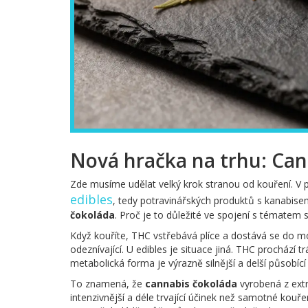
Nová hračka na trhu: Can
Zde musíme udělat velký krok stranou od kouření. V
edibles
, tedy potravinářských produktů s kanabise
čokoláda
. Proč je to důležité ve spojení s tématem s
Když kouříte, THC vstřebává plíce a dostává se do mo
odeznívající. U edibles je situace jiná. THC prochází 
metabolická forma je výrazně silnější a delší působíc
To znamená, že
cannabis čokoláda
vyrobená z ext
intenzivnější a déle trvající účinek než samotné kouř