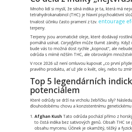
Mnoho lidí si myslí, že silná indika je ta, která má n
tetrahydrokanabinol (THC) je hlavní psychoaktivní slož
entourage ef
trvalost účinku často pramení z tzv.
terpeny.
Terpeny jsou aromatické oleje, které dodávají rostlině
pomáhá usínat.
Caryofyllen
může tlumit záněty. Když
bude vás to možná dost rychle „kopnout“, ale nebudet
odrůda s mírně nižším THC, ale obrovským množstvím
V roce 2026 už není omluvou kupovat „co první přijde 
pravého produktu, ať už jde o květ, olej, nebo tu zm
Top 5 legendárních indic
potenciálem
Které odrůdy se drží na vrcholu žebříčku síly? Násled
dlouhodobému chovu a konzistentnímu genetickému p
Afghan Kush
Tato odrůda pochází přímo z horských
to čistá indika bez sativových genů. Obsah THC se 
obsahu myrcenu. Účinek je okamžitý, těžký a fyzicky 