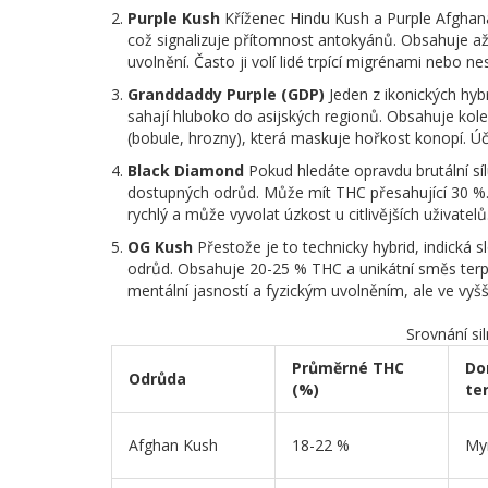
Purple Kush
Kříženec Hindu Kush a Purple Afghan
což signalizuje přítomnost antokyánů. Obsahuje až
uvolnění. Často ji volí lidé trpící migrénami nebo ne
Granddaddy Purple (GDP)
Jeden z ikonických hybr
sahají hluboko do asijských regionů. Obsahuje kole
(bobule, hrozny), která maskuje hořkost konopí. Úč
Black Diamond
Pokud hledáte opravdu brutální sí
dostupných odrůd. Může mít THC přesahující 30 %. P
rychlý a může vyvolat úzkost u citlivějších uživat
OG Kush
Přestože je to technicky hybrid, indická
odrůd. Obsahuje 20-25 % THC a unikátní směs terpe
mentální jasností a fyzickým uvolněním, ale ve vyš
Srovnání si
Průměrné THC
Do
Odrůda
(%)
te
Afghan Kush
18-22 %
Myr