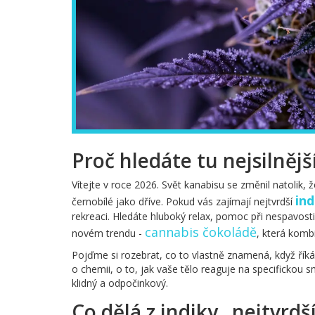
Proč hledáte tu nejsilnějš
Vítejte v roce 2026. Svět kanabisu se změnil natolik,
in
černobílé jako dříve. Pokud vás zajímají nejtvrdší
rekreaci. Hledáte hluboký relax, pomoc při nespavosti
cannabis čokoládě
novém trendu -
, která komb
Pojďme si rozebrat, co to vlastně znamená, když říkám
o chemii, o to, jak vaše tělo reaguje na specifickou s
klidný a odpočinkový.
Co dělá z indiky „nejtvrd