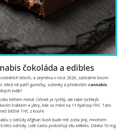
nabis čokoláda a edibles
 posledních letech, a zejména v roce 2026, zažíváme boom
m. Mezi ně patří gumičky, sušenky a především
cannabis
ilných indik?
zku během minut. Účinek je rychlý, ale také rychlejší
trávicím traktem a játry, kde se mění na
11-hydroxy-THC
. Tato
í než běžné THC z kouře.
raktu z odrůdy Afghan Kush bude mít zcela jiný, mnohem
ení této odrůdy. Lidé často podceňují sílu edibles. Dávka 10 mg