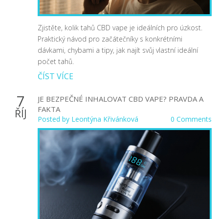
Zjistěte, kolik tahů CBD vape je ideálních pro úzkost.
Praktický návod pro začátečníky s konkrétními
dávkami, chybami a tipy, jak najít svůj vlastní ideální
počet tahů.
ČÍST VÍCE
7
JE BEZPEČNÉ INHALOVAT CBD VAPE? PRAVDA A
FAKTA
ŘÍJ
Posted by
Leontýna Křivánková
0 Comments