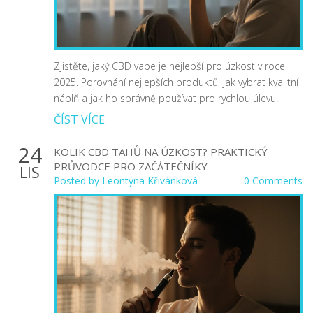
Zjistěte, jaký CBD vape je nejlepší pro úzkost v roce
2025. Porovnání nejlepších produktů, jak vybrat kvalitní
náplň a jak ho správně používat pro rychlou úlevu.
ČÍST VÍCE
24
KOLIK CBD TAHŮ NA ÚZKOST? PRAKTICKÝ
PRŮVODCE PRO ZAČÁTEČNÍKY
LIS
Posted by
Leontýna Křivánková
0 Comments