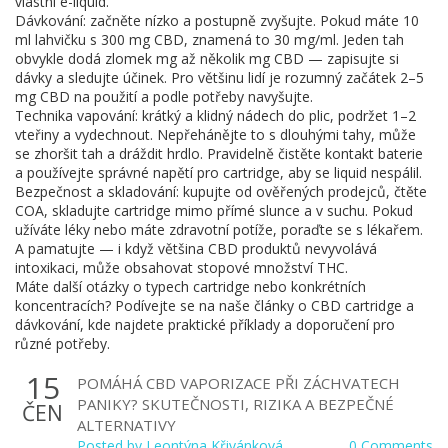
vlastní e-liquid.
Dávkování: začněte nízko a postupně zvyšujte. Pokud máte 10
ml lahvičku s 300 mg CBD, znamená to 30 mg/ml. Jeden tah
obvykle dodá zlomek mg až několik mg CBD — zapisujte si
dávky a sledujte účinek. Pro většinu lidí je rozumný začátek 2–5
mg CBD na použití a podle potřeby navyšujte.
Technika vapování: krátký a klidný nádech do plic, podržet 1–2
vteřiny a vydechnout. Nepřehánějte to s dlouhými tahy, může
se zhoršit tah a dráždit hrdlo. Pravidelně čistěte kontakt baterie
a používejte správné napětí pro cartridge, aby se liquid nespálil.
Bezpečnost a skladování: kupujte od ověřených prodejců, čtěte
COA, skladujte cartridge mimo přímé slunce a v suchu. Pokud
užíváte léky nebo máte zdravotní potíže, poraďte se s lékařem.
A pamatujte — i když většina CBD produktů nevyvolává
intoxikaci, může obsahovat stopové množství THC.
Máte další otázky o typech cartridge nebo konkrétních
koncentracích? Podívejte se na naše články o CBD cartridge a
dávkování, kde najdete praktické příklady a doporučení pro
různé potřeby.
15
POMÁHÁ CBD VAPORIZACE PŘI ZÁCHVATECH
PANIKY? SKUTEČNOSTI, RIZIKA A BEZPEČNÉ
ČEN
ALTERNATIVY
Posted by
Leontýna Křivánková
0 Comments