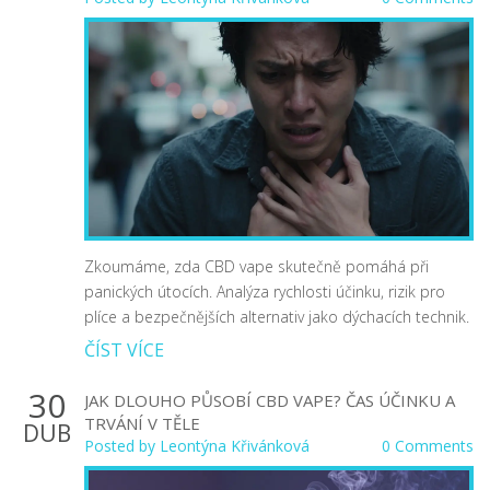
Zkoumáme, zda CBD vape skutečně pomáhá při
panických útocích. Analýza rychlosti účinku, rizik pro
plíce a bezpečnějších alternativ jako dýchacích technik.
ČÍST VÍCE
30
JAK DLOUHO PŮSOBÍ CBD VAPE? ČAS ÚČINKU A
TRVÁNÍ V TĚLE
DUB
Posted by
Leontýna Křivánková
0 Comments