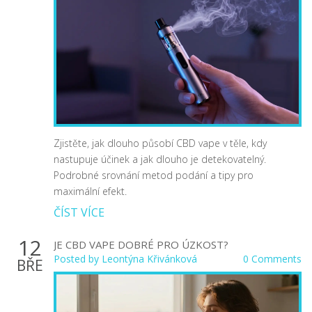
Zjistěte, jak dlouho působí CBD vape v těle, kdy
nastupuje účinek a jak dlouho je detekovatelný.
Podrobné srovnání metod podání a tipy pro
maximální efekt.
ČÍST VÍCE
12
JE CBD VAPE DOBRÉ PRO ÚZKOST?
Posted by
Leontýna Křivánková
0 Comments
BŘE