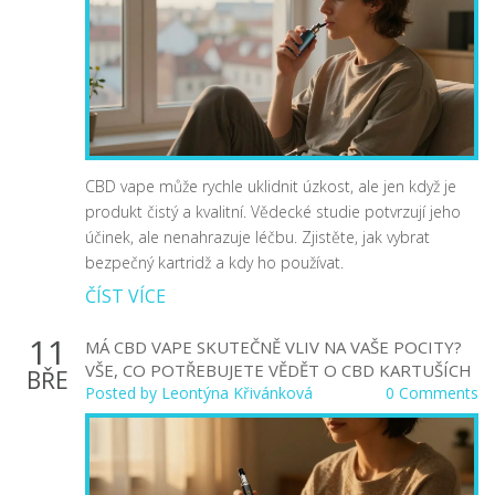
CBD vape může rychle uklidnit úzkost, ale jen když je
produkt čistý a kvalitní. Vědecké studie potvrzují jeho
účinek, ale nenahrazuje léčbu. Zjistěte, jak vybrat
bezpečný kartridž a kdy ho používat.
ČÍST VÍCE
11
MÁ CBD VAPE SKUTEČNĚ VLIV NA VAŠE POCITY?
VŠE, CO POTŘEBUJETE VĚDĚT O CBD KARTUŠÍCH
BŘE
Posted by
Leontýna Křivánková
0 Comments