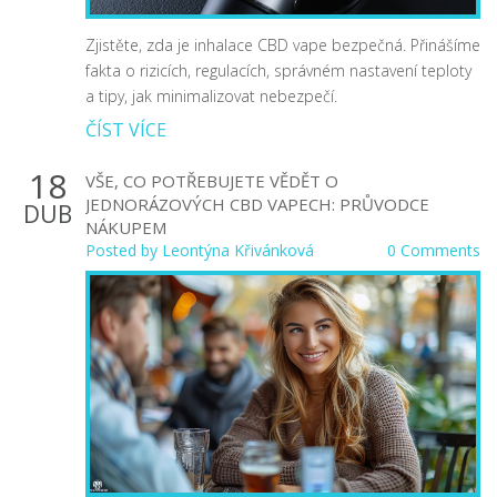
Zjistěte, zda je inhalace CBD vape bezpečná. Přinášíme
fakta o rizicích, regulacích, správném nastavení teploty
a tipy, jak minimalizovat nebezpečí.
ČÍST VÍCE
18
VŠE, CO POTŘEBUJETE VĚDĚT O
JEDNORÁZOVÝCH CBD VAPECH: PRŮVODCE
DUB
NÁKUPEM
Posted by
Leontýna Křivánková
0 Comments