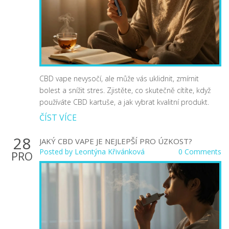
CBD vape nevysočí, ale může vás uklidnit, zmírnit
bolest a snížit stres. Zjistěte, co skutečně cítíte, když
používáte CBD kartuše, a jak vybrat kvalitní produkt.
ČÍST VÍCE
28
JAKÝ CBD VAPE JE NEJLEPŠÍ PRO ÚZKOST?
Posted by
Leontýna Křivánková
0 Comments
PRO