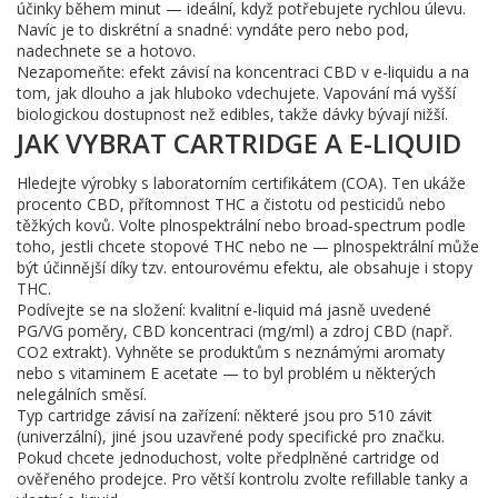
účinky během minut — ideální, když potřebujete rychlou úlevu.
Navíc je to diskrétní a snadné: vyndáte pero nebo pod,
nadechnete se a hotovo.
Nezapomeňte: efekt závisí na koncentraci CBD v e-liquidu a na
tom, jak dlouho a jak hluboko vdechujete. Vapování má vyšší
biologickou dostupnost než edibles, takže dávky bývají nižší.
JAK VYBRAT CARTRIDGE A E-LIQUID
Hledejte výrobky s laboratorním certifikátem (COA). Ten ukáže
procento CBD, přítomnost THC a čistotu od pesticidů nebo
těžkých kovů. Volte plnospektrální nebo broad‑spectrum podle
toho, jestli chcete stopové THC nebo ne — plnospektrální může
být účinnější díky tzv. entourovému efektu, ale obsahuje i stopy
THC.
Podívejte se na složení: kvalitní e-liquid má jasně uvedené
PG/VG poměry, CBD koncentraci (mg/ml) a zdroj CBD (např.
CO2 extrakt). Vyhněte se produktům s neznámými aromaty
nebo s vitaminem E acetate — to byl problém u některých
nelegálních směsí.
Typ cartridge závisí na zařízení: některé jsou pro 510 závit
(univerzální), jiné jsou uzavřené pody specifické pro značku.
Pokud chcete jednoduchost, volte předplněné cartridge od
ověřeného prodejce. Pro větší kontrolu zvolte refillable tanky a