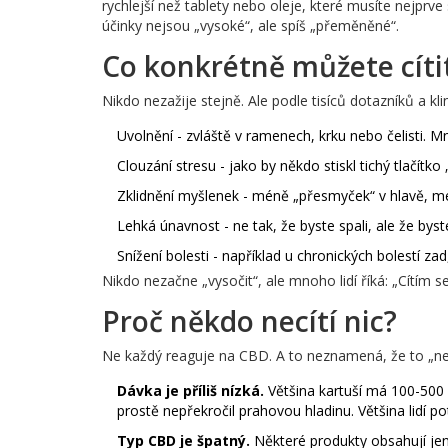
rychlejší než tablety nebo oleje, které musíte nejprve s
účinky nejsou „vysoké“, ale spíš „přeměněné“.
Co konkrétně můžete cíti
Nikdo nezažije stejně. Ale podle tisíců dotazníků a kli
Uvolnění - zvláště v ramenech, krku nebo čelisti. Mn
Clouzání stresu - jako by někdo stiskl tichý tlačítko „
Zklidnění myšlenek - méně „přesmyček“ v hlavě, me
Lehká únavnost - ne tak, že byste spali, ale že byst
Snížení bolesti - například u chronických bolestí za
Nikdo nezačne „vysočit“, ale mnoho lidí říká: „Cítím s
Proč někdo necítí nic?
Ne každý reaguje na CBD. A to neznamená, že to „ne
Dávka je příliš nízká.
Většina kartuší má 100-500
prostě nepřekročil prahovou hladinu. Většina lidí p
Typ CBD je špatný.
Některé produkty obsahují jen „