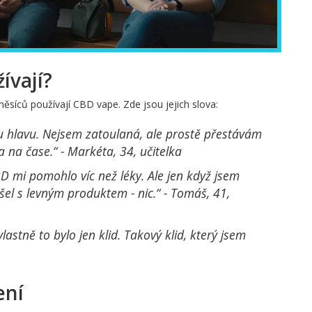
žívají?
 měsíců používají CBD vape. Zde jsou jejich slova:
 hlavu. Nejsem zatoulaná, ale prostě přestávám
 na čase.“ - Markéta, 34, učitelka
D mi pomohlo víc než léky. Ale jen když jsem
ušel s levným produktem - nic.“ - Tomáš, 41,
vlastně to bylo jen klid. Takový klid, který jsem
ení