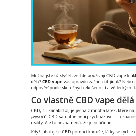
Možná jste už slyšeli, že lidé používají CBD vape k uk
dělá?
CBD vape
vás opravdu začne cítit jinak? Nebo 
odpověď podle skutečných zkušeností a vědeckých da
Co vlastně CBD vape dělá 
CBD, čili kanabidiol, je jedna z mnoha látek, které na
„vysočí“. CBD samotné není psychoaktivní. To znamen
reality. Ale to neznamená, že je neúčinné.
Když inhalujete CBD pomocí kartuše, látky se rychle 