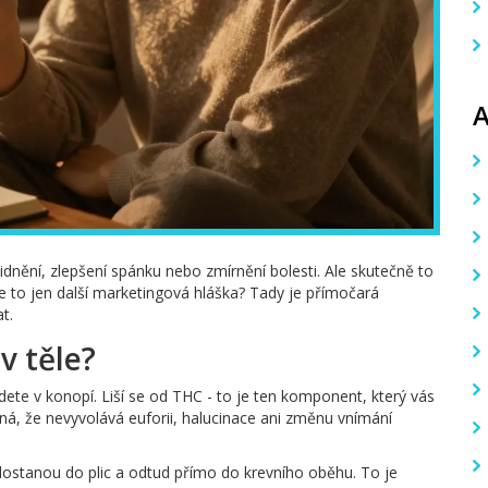
lidnění, zlepšení spánku nebo zmírnění bolesti. Ale skutečně to
je to jen další marketingová hláška? Tady je přímočará
t.
v těle?
jdete v konopí. Liší se od THC - to je ten komponent, který vás
á, že nevyvolává euforii, halucinace ani změnu vnímání
dostanou do plic a odtud přímo do krevního oběhu. To je