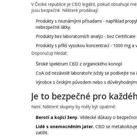
V České republice je CBD legální, pokud obsahuje m
jsou bezpečné. Některé prodávají:
Produkty s neznámými přísadami - například propylen
nebezpečné látky.
Produkty bez laboratorních analýz - bez Certificate 
Produkty s příliš vysokou koncentrací - 1000 mg a v
Doporučuji hledat:
Široké spektrum CBD z organického konopí
CoA od nezávislé laboratoře (vždy se podívejte na 
Výrobce s českým původem nebo s důvěryhodným
Je to bezpečné pro každé
Není. Některé skupiny by měly být opatrné:
Berotí a kojící ženy.
Vědecké důkazy o bezpečnosti
Lidé s onemocněním jater.
CBD se metabolizuje 
zatížit.