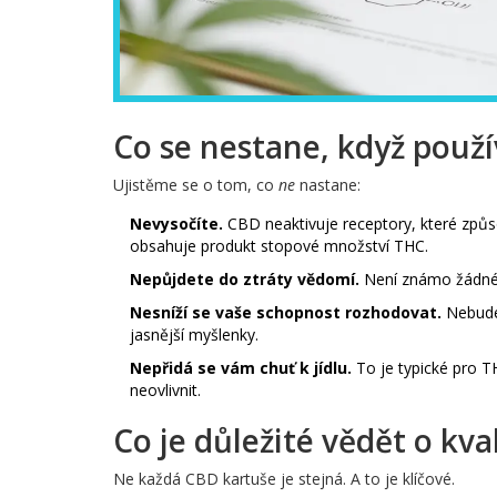
Co se nestane, když použ
Ujistěme se o tom, co
ne
nastane:
Nevysočíte.
CBD neaktivuje receptory, které způs
obsahuje produkt stopové množství THC.
Nepůjdete do ztráty vědomí.
Není známo žádné 
Nesníží se vaše schopnost rozhodovat.
Nebudet
jasnější myšlenky.
Nepřidá se vám chuť k jídlu.
To je typické pro T
neovlivnit.
Co je důležité vědět o kv
Ne každá CBD kartuše je stejná. A to je klíčové.