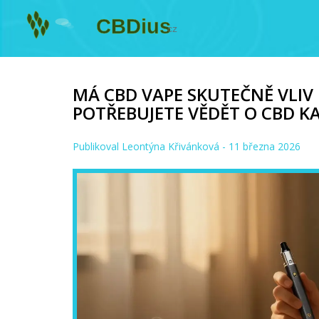
MÁ CBD VAPE SKUTEČNĚ VLIV 
POTŘEBUJETE VĚDĚT O CBD K
Publikoval
Leontýna Křivánková
- 11 března 2026