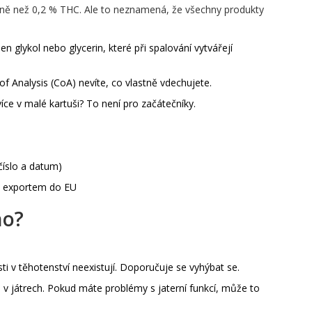
éně než 0,2 % THC. Ale to neznamená, že všechny produkty
 glykol nebo glycerin, které při spalování vytvářejí
of Analysis (CoA) nevíte, co vlastně vdechujete.
íce v malé kartuši? To není pro začátečníky.
číslo a datum)
 exportem do EU
ho?
 v těhotenství neexistují. Doporučuje se vyhýbat se.
v játrech. Pokud máte problémy s jaterní funkcí, může to