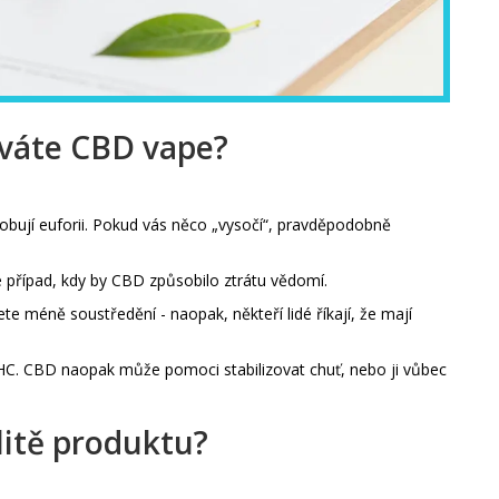
íváte CBD vape?
obují euforii. Pokud vás něco „vysočí“, pravděpodobně
případ, kdy by CBD způsobilo ztrátu vědomí.
e méně soustředění - naopak, někteří lidé říkají, že mají
HC. CBD naopak může pomoci stabilizovat chuť, nebo ji vůbec
alitě produktu?