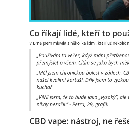
Co říkají lidé, kteří to pou
V Brně jsem mluvila s několika lidmi, kteří už několik
„Používám to večer, když mám přetíženou
přemýšlet o všem. Cítím se jako bych měla
„Měl jsem chronickou bolest v zádech. CB
našel kvalitní kartuši. Dřív jsem to vyzko
kuchař
„Věřil jsem, že to bude jako „vysoký“, ale 
nikdy nezažil.“ - Petra, 29, grafik
CBD vape: nástroj, ne řeš