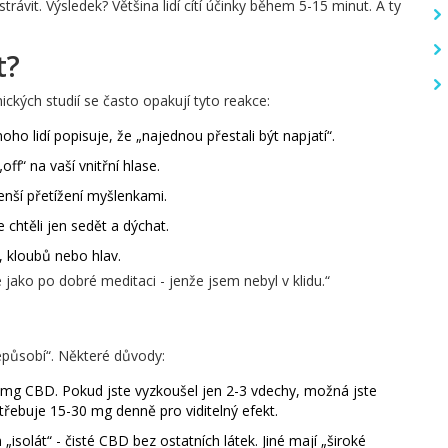
trávit. Výsledek? Většina lidí cítí účinky během 5-15 minut. A ty
t?
nických studií se často opakují tyto reakce:
oho lidí popisuje, že „najednou přestali být napjatí“.
off“ na vaší vnitřní hlase.
nší přetížení myšlenkami.
e chtěli jen sedět a dýchat.
d, kloubů nebo hlav.
e jako po dobré meditaci - jenže jsem nebyl v klidu.“
působí“. Některé důvody:
 mg CBD. Pokud jste vyzkoušel jen 2-3 vdechy, možná jste
otřebuje 15-30 mg denně pro viditelný efekt.
isolát“ - čisté CBD bez ostatních látek. Jiné mají „široké