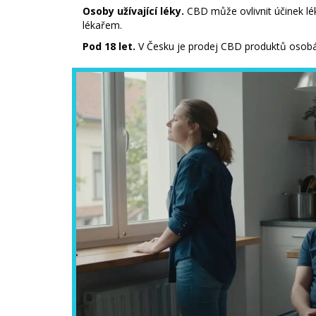
Osoby užívající léky.
CBD může ovlivnit účinek léků
lékařem.
Pod 18 let.
V Česku je prodej CBD produktů osobá