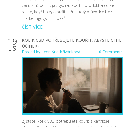
začít s užíváním, jak vybírat kvalitní produkt a co se
stane, když ho vyzkoušíte. Praktický průvodce bez
marketingových hlupáků.
ČÍST VÍCE
19
KOLIK CBD POTŘEBUJETE KOUŘIT, ABYSTE CÍTILI
ÚČINEK?
LIS
Posted by
Leontýna Křivánková
0 Comments
Zjistěte, kolik CBD potřebujete kouřit z kartridže,