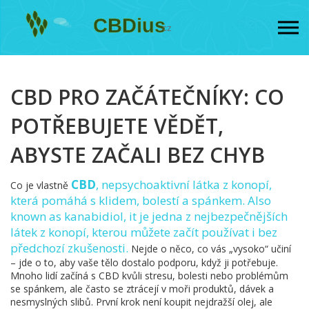
CBD PRO ZAČÁTEČNÍKY: CO
POTŘEBUJETE VĚDĚT,
ABYSTE ZAČALI BEZ CHYB
CBD
,
nepsychoaktivní látka z konopí,
Co je vlastně
která pomáhá s klidem, bolestí a spánkem
. Also
known as
kanabidiol
, it je jedna z nejbezpečnějších
látek z konopí, kterou můžete začít používat i bez
předchozí zkušenosti.
Nejde o něco, co vás „vysoko“ učiní
– jde o to, aby vaše tělo dostalo podporu, když ji potřebuje.
Mnoho lidí začíná s CBD kvůli stresu, bolesti nebo problémům
se spánkem, ale často se ztrácejí v moři produktů, dávek a
nesmyslných slibů. První krok není koupit nejdražší olej, ale