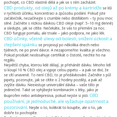
pochopit, co CBD vlastně dělá a jak se s ním zacházet.
CBD produkty
,
od olejů až po krémy a kartridže
se liší
v rychlosti účinku, koncentraci a způsobu podání. Pokud jste
začátečník, nezačínejte s crumble nebo distillátem – ty jsou moc
silné. Začněte s nízkou dávkou CBD oleje (např. 5–10 mg denně)
a sledujte, jak se cítíte. Nečekáte, že vás to přemění za noc.
CBD funguje pomalu, ale trvale – jako podpora, ne jako lék.
CBD účinky
,
včetně úlevy od bolesti, snížení úzkosti a
zlepšení spánku
se projevují po několika dnech nebo
týdnech, ne po první dávce. A nezapomeňte: kvalita je všechno.
Pokud produkt neobsahuje certifikát o čistotě, nechte ho na
regálu.
Největší chyba, kterou lidé dělají, je přehánět dávku. Mnoho lidí
si koupí 10 % CBD olej a vypije celou pipetu – a pak se diví, že
se cítí unaveně. To není CBD, to je předávkování. Začněte s půl
pipety, pozorujte, jak se cítíte o 2 hodiny později, a pak až
zvýšte dávku. Neexistuje univerzální dávka – vaše tělo je
jedinečné. Také se vyhýbejte kombinacím s léky, jako je
CBD
ibuprofen nebo antidepresiva, pokud nejste si jisti.
používání
,
je jednoduché, ale vyžaduje opatrnost a
pozorování
. Nejde o to, kolikrát to koupíte, ale o to, jak
dobře to pochopíte.