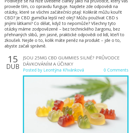
Podívejte se na níže uvedené články jako na průvodce, který vás
provede tím, co opravdu funguje. Najdete zde odpovědi na
otázky, které se všichni začátečníci ptají: Kolikrát můžu kouřit
CBD? Je CBD gumička lepší než olej? Můžu používat CBD s
jinými látkami? Co dělat, když to nepomůže? Všechny tyto
otázky máme zodpovězené – bez technického žargonu, bez
přehnaných slibů, jen jasné, praktické odpovědi od lidí, kteří to
zkoušeli. Nejde o to, kolik máte peněz na produkt – jde o to,
abyste začali správně.
15
JSOU 25MG CBD GUMMIES SILNÉ? PRŮVODCE
DÁVKOVÁNÍM A ÚČINKY
DUB
Posted by
Leontýna Křivánková
0 Comments