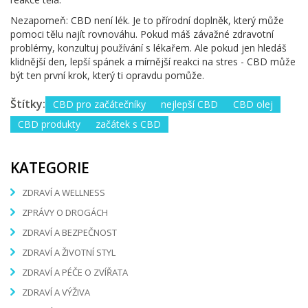
Nezapomeň: CBD není lék. Je to přírodní doplněk, který může
pomoci tělu najít rovnováhu. Pokud máš závažné zdravotní
problémy, konzultuj používání s lékařem. Ale pokud jen hledáš
klidnější den, lepší spánek a mírnější reakci na stres - CBD může
být ten první krok, který ti opravdu pomůže.
Štítky:
CBD pro začátečníky
nejlepší CBD
CBD olej
CBD produkty
začátek s CBD
KATEGORIE
ZDRAVÍ A WELLNESS
ZPRÁVY O DROGÁCH
ZDRAVÍ A BEZPEČNOST
ZDRAVÍ A ŽIVOTNÍ STYL
ZDRAVÍ A PÉČE O ZVÍŘATA
ZDRAVÍ A VÝŽIVA