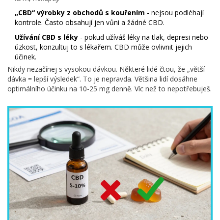
„CBD“ výrobky z obchodů s kouřením
- nejsou podléhají
kontrole. Často obsahují jen vůni a žádné CBD.
Užívání CBD s léky
- pokud užíváš léky na tlak, depresi nebo
úzkost, konzultuj to s lékařem. CBD může ovlivnit jejich
účinek.
Nikdy nezačínej s vysokou dávkou. Některé lidé čtou, že „větší
dávka = lepší výsledek“. To je nepravda. Většina lidí dosáhne
optimálního účinku na 10-25 mg denně. Víc než to nepotřebuješ.