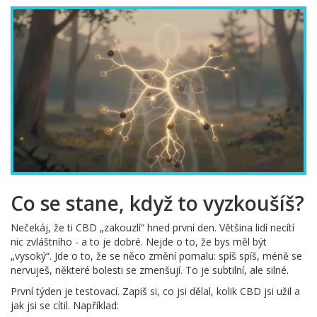
Co se stane, když to vyzkoušíš?
Nečekáj, že ti CBD „zakouzlí“ hned první den. Většina lidí necítí
nic zvláštního - a to je dobré. Nejde o to, že bys měl být
„vysoký“. Jde o to, že se něco změní pomalu: spíš spíš, méně se
nervuješ, některé bolesti se zmenšují. To je subtilní, ale silné.
První týden je testovací. Zapiš si, co jsi dělal, kolik CBD jsi užil a
jak jsi se cítil. Například: