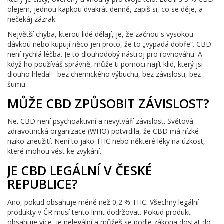
olejem, jednou kapkou dvakrát denně, zapiš si, co se děje, a
nečekáj zázrak.
Největší chyba, kterou lidé dělají, je, že začnou s vysokou
dávkou nebo kupují něco jen proto, že to „vypadá dobře“. CBD
není rychlá léčba. Je to dlouhodobý nástroj pro rovnováhu. A
když ho používáš správně, může ti pomoci najít klid, který jsi
dlouho hledal - bez chemického výbuchu, bez závislosti, bez
šumu.
MŮŽE CBD ZPŮSOBIT ZÁVISLOST?
Ne. CBD není psychoaktivní a nevytváří závislost. Světová
zdravotnická organizace (WHO) potvrdila, že CBD má nízké
riziko zneužití. Není to jako THC nebo některé léky na úzkost,
které mohou vést ke zvykání.
JE CBD LEGÁLNÍ V ČESKÉ
REPUBLICE?
Ano, pokud obsahuje méně než 0,2 % THC. Všechny legální
produkty v ČR musí tento limit dodržovat. Pokud produkt
obsahuje více, je nelegální a můžeš se podle zákona dostat do