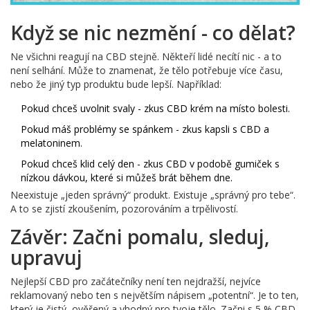
Když se nic nezmění - co dělat?
Ne všichni reagují na CBD stejně. Někteří lidé necítí nic - a to
není selhání. Může to znamenat, že tělo potřebuje více času,
nebo že jiný typ produktu bude lepší. Například:
Pokud chceš uvolnit svaly - zkus CBD krém na místo bolesti.
Pokud máš problémy se spánkem - zkus kapsli s CBD a
melatoninem.
Pokud chceš klid celý den - zkus CBD v podobě gumiček s
nízkou dávkou, které si můžeš brát během dne.
Neexistuje „jeden správný“ produkt. Existuje „správný pro tebe“.
A to se zjistí zkoušením, pozorováním a trpělivostí.
Závěr: Začni pomalu, sleduj,
upravuj
Nejlepší CBD pro začátečníky není ten nejdražší, nejvíce
reklamovaný nebo ten s největším nápisem „potentní“. Je to ten,
který je čistý, ověřený a vhodný pro tvoje tělo. Začni s 5 % CBD