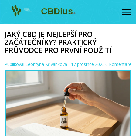
JAKÝ CBD JE NEJLEPŠÍ PRO
ZAČÁTEČNÍKY? PRAKTICKÝ
PRŮVODCE PRO PRVNÍ POUŽITÍ
Publikoval
Leontýna Křivánková
- 17 prosince 2025
0 Komentáře