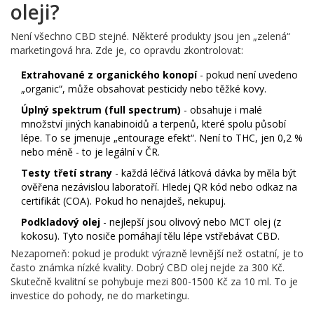
oleji?
Není všechno CBD stejné. Některé produkty jsou jen „zelená“
marketingová hra. Zde je, co opravdu zkontrolovat:
Extrahované z organického konopí
- pokud není uvedeno
„organic“, může obsahovat pesticidy nebo těžké kovy.
Úplný spektrum (full spectrum)
- obsahuje i malé
množství jiných kanabinoidů a terpenů, které spolu působí
lépe. To se jmenuje „entourage efekt“. Není to THC, jen 0,2 %
nebo méně - to je legální v ČR.
Testy třetí strany
- každá léčivá látková dávka by měla být
ověřena nezávislou laboratoří. Hledej QR kód nebo odkaz na
certifikát (COA). Pokud ho nenajdeš, nekupuj.
Podkladový olej
- nejlepší jsou olivový nebo MCT olej (z
kokosu). Tyto nosiče pomáhají tělu lépe vstřebávat CBD.
Nezapomeň: pokud je produkt výrazně levnější než ostatní, je to
často známka nízké kvality. Dobrý CBD olej nejde za 300 Kč.
Skutečně kvalitní se pohybuje mezi 800-1500 Kč za 10 ml. To je
investice do pohody, ne do marketingu.