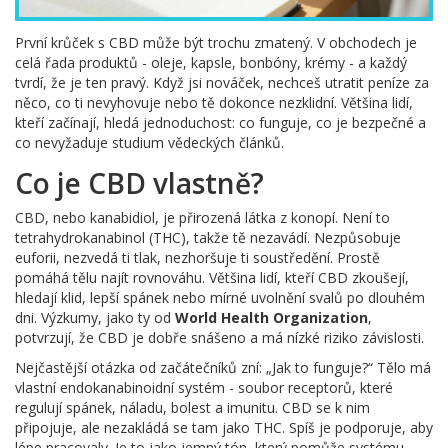
První krůček s CBD může být trochu zmatený. V obchodech je
celá řada produktů - oleje, kapsle, bonbóny, krémy - a každý
tvrdí, že je ten pravý. Když jsi nováček, nechceš utratit peníze za
něco, co ti nevyhovuje nebo tě dokonce nezklidní. Většina lidí,
kteří začínají, hledá jednoduchost: co funguje, co je bezpečné a
co nevyžaduje studium vědeckých článků.
Co je CBD vlastně?
CBD, nebo kanabidiol, je přirozená látka z konopí. Není to
tetrahydrokanabinol (THC), takže tě nezavádí. Nezpůsobuje
euforii, nezvedá ti tlak, nezhoršuje ti soustředění. Prostě
pomáhá tělu najít rovnováhu. Většina lidí, kteří CBD zkoušejí,
hledají klid, lepší spánek nebo mírné uvolnění svalů po dlouhém
dni. Výzkumy, jako ty od
World Health Organization
,
potvrzují, že CBD je dobře snášeno a má nízké riziko závislosti.
Nejčastější otázka od začátečníků zní: „Jak to funguje?“ Tělo má
vlastní endokanabinoidní systém - soubor receptorů, které
regulují spánek, náladu, bolest a imunitu. CBD se k nim
připojuje, ale nezakládá se tam jako THC. Spíš je podporuje, aby
lépe pracovaly. Je to jako jemný tón, který pomůže systému