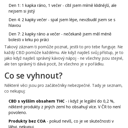
Den 1: 1 kapka ráno, 1 večer - cítil jsem mírně klidnější, ale
nejsem si jistý
Den 4: 2 kapky večer - spal jsem lépe, nevzbudil jsem se s
hlavou
Den 7: 2 kapky ráno a večer - nečekaně jsem měl méně
bolesti v krku po práci
Takový záznam ti pomůže poznat, jestli to pro tebe funguje. Ne
každý CBD pomůže každému. Ale když najdeš svůj přístup, je to
jako když najdeš správný kávový nápoj - ne všechny jsou stejné,
ale ten správný ti dává pocit, že všechno je v pořádku.
Co se vyhnout?
Některé věci jsou pro začátečníky nebezpečné. Tady je seznam,
co nekupuj:
CBD s vyšším obsahem THC
- i když je legální do 0,2 %,
některé produkty z jiných zemí ho obsahují více. V ČR to není
povoleno.
Produkty bez COA
- pokud nevíš, co je ve skutečnosti v
láhvi, nekupuj.