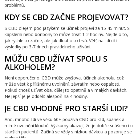
problémů.
KDY SE CBD ZAČNE PROJEVOVAT?
S CBD olejem pod jazykem se účinek projeví za 15-45 minut. S
kapslemi nebo bonbóny to může trvat 1-2 hodiny. Nejde o to,
jak rychle to začne, ale jak dlouho to trvá. Většina lidí cítí
výsledky po 3-7 dnech pravidelného užívání.
MŮŽU CBD UŽÍVAT SPOLU S
ALKOHOLEM?
Není doporučeno. CBD může zvyšovat účinek alkoholu, což
může vést k přílišnému uvolnění, závratím nebo ospalosti.
Pokud chceš užívat oba, dělej to opatrně a v malých dávkách.
Nejlepší je je oddělit alespoň na 4 hodiny.
JE CBD VHODNÉ PRO STARŠÍ LIDI?
Ano, mnoho lidí ve věku 60+ používá CBD pro klid, spánek a
mírné uvolnění kloubů. Výzkumy ukazují, že je dobře snášeno i u
starších pacientů. Začíná se vždy s nízkou dávkou a pozoruje se
reakce těla.