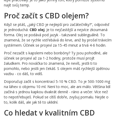
najít svůj temp.
Proč začít s CBD olejem?
Když se ptáš, „jaký CBD je nejlepší pro začátečníky?“, odpověď
je jednoduchá:
CBD olej
. Je to nejčastější a nejvíce zkoumaná
forma. Olej se podává pod jazyk - takzvaně sublinguálně. To
znamená, že se rychle vstřebává do krve, aniž by prošel trávicím
systémem. Účinek se projeví za 15-45 minut a trvá 4-6 hodin.
Proč nezačít s kapslemi nebo bonbóny? Ty jsou pohodlné, ale
účinek se projeví až za 1-2 hodiny, protože musí projít
žaludkem. Pro nováčka to znamená, že nevíš, jestli ti to
pomohlo, nebo jestli jen čekáš. S olejem máš rychlejší zpětnou
vazbu - co dáš, to vidíš.
Doporučuji začít s koncentrací 5-10 % CBD. To je 500-1000 mg
na láhev o objemu 10 ml. Není to moc, ale ani málo. Většina lidí
začíná s jednou kapkou dvakrát denně - ráno a večer. Více než
to nepotřebuješ. Pokud se cítíš dobře, zvyšuj pomalu. Nejde o
to, kolik dáš, ale jak tě to uklidní.
Co hledat v kvalitním CBD