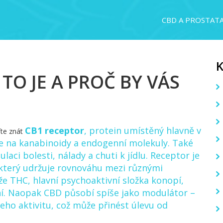
CBD A PROSTAT
TO JE A PROČ BY VÁS
CB1 receptor
,
protein umístěný hlavně v
íte znát
je na kanabinoidy a endogenní molekuly
. Také
gulaci bolesti, nálady a chuti k jídlu. Receptor je
 který udržuje rovnováhu mezi různými
áže
THC
, hlavní psychoaktivní složka konopí,
ní. Naopak
CBD
působí spíše jako modulátor –
eho aktivitu, což může přinést úlevu od