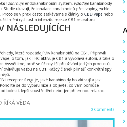
ptor
zahrnuje
endokanabinoidní systém,
vyžaduje
kanabinoidy
. Studie ukazují, že inhalace kanabinoidů přes vaping rychle
ů. Proto se v praxi často setkáváme s články o
CBD vape
nebo
užití mění rychlost a intenzitu reakce CB1 receptoru.
V NÁSLEDUJÍCÍCH
hledy, které rozkládají vliv kanabinoidů na CB1. Připravili
pe, o tom, jak THC aktivuje CB1 a vyvolává euforii, a také o
ysvětlíme, proč se účinky liší při užívání jedlých produktů,
 ovlivňuje vazbu na CB1. Každý článek přináší konkrétní tipy
nější.
B1 receptor funguje, jaké kanabinoidy ho aktivují a jak
b. Ponořte se do výběru níže a objevte, co vám pomůže
d bolesti, lepší soustředění nebo jen příjemnou relaxaci.
O ŘÍKÁ VĚDA
0 Comments