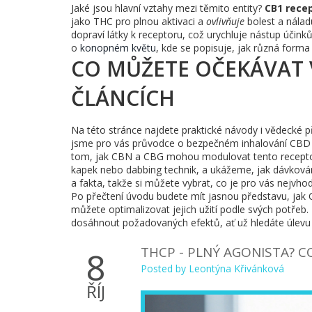
Jaké jsou hlavní vztahy mezi těmito entity?
CB1 rece
jako THC pro plnou aktivaci a
ovlivňuje
bolest a náladu
dopraví látky k receptoru, což urychluje nástup účink
o
konopném květu
, kde se popisuje, jak různá forma 
CO MŮŽETE OČEKÁVAT 
ČLÁNCÍCH
Na této stránce najdete praktické návody i vědecké pře
jsme pro vás průvodce o bezpečném inhalování CBD va
tom, jak CBN a CBG mohou modulovat tento receptor. V
kapek nebo dabbing technik, a ukážeme, jak dávkování
a fakta, takže si můžete vybrat, co je pro vás nejvhod
Po přečtení úvodu budete mít jasnou představu, jak C
můžete optimalizovat jejich užití podle svých potře
dosáhnout požadovaných efektů, ať už hledáte úlevu o
THCP - PLNÝ AGONISTA? C
8
Posted by
Leontýna Křivánková
ŘÍJ