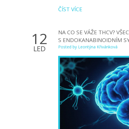
ČÍST VÍCE
NA CO SE VÁŽE THCV? VŠE
12
S ENDOKANABINOIDNÍM S
LED
Posted by
Leontýna Křivánková