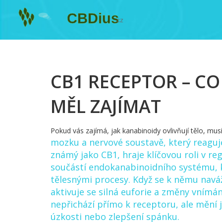
CB1 RECEPTOR – CO 
MĚL ZAJÍMAT
Pokud vás zajímá, jak kanabinoidy ovlivňují tělo, mus
mozku a nervové soustavě, který reagu
známý jako
CB1
, hraje klíčovou roli v re
součástí
endokanabinoidního systému
,
tělesnými procesy. Když se k němu nav
aktivuje se silná euforie a změny vnímá
nepřichází přímo k receptoru, ale mění j
úzkosti nebo zlepšení spánku.