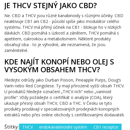
JE THCV STEJNÝ JAKO CBD?
Ne. CBD a THCV jsou různé kanabinoidy s různými účinky. CBD
neaktivuje CB1 ani CB2 - působí spíše jako modulátor celého
systému. THCV má přímý účinek na CB1 - blokuje ho v nízkých
dávkách. CBD pomáhá s úzkostí a zánětem, THCV pomáhá s
apetitem, cukrovkou a metabolismem. Některé produkty
obsahují oba - to je výhodné, ale neznamená, že jsou
zaměnitelné.
KDE NAJÍT KONOPÍ NEBO OLEJ S
VYSOKÝM OBSAHEM THCV?
Hledejte odrůdy jako Durban Poison, Pineapple Purps, Doug’s
Varin nebo Red Congolese. Ty mají přirozeně vyšší obsah THCV.
U produktů hledejte označení „THCV-rich“ nebo „varinoid
profile“. Vždy požádejte o certifikát o analýze (COA), který
ukazuje přesný obsah THCV, CBD a THC. V Česku se tyto
produkty prodávají v specializovaných prodejnách konopných
extraktů nebo přes online obchody s certifikovanými dodavateli.
Štítky:
THCV
endokanabinoidní systém
CB1 receptor