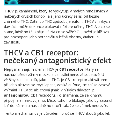
THCV
je kanabinoid, který se vyskytuje v malých množstvích v
některých druzích konopí, ale jeho účinky se liší od běžně
známého THC. Zatímco THC způsobuje euforii, THCV v nízkých
dávkách může dokonce blokovat některé účinky THC. Ale co se
stane, když ho tělo přijme? Na co se váže? Odpověď je klíčová
pro pochopení jeho potenciálu v léčbě obezity, diabetu a i
závislostí.
THCV a CB1 receptor:
nečekaný antagonistický efekt
Nejvýznamnějším cílem THCV je
CB1 receptor
, který se
nachází především v mozku a centrální nervové soustavě. U
většiny kanabinoidů, jako je THC, je CB1 receptor aktivátorem -
při jeho aktivaci se zvýší apetit, vzniká euforie, změní se časové
vnímání. THCV se ale chová jinak. V nízkých dávkách je
antagonistou
CB1 receptoru. To znamená, že se k němu
připojí, ale neaktivuje ho. Místo toho ho blokuje, jako by zasunul
klíč do zámku a následně ho otočil tak, že se zámek neotevře.
Tento mechanismus je důvodem, proč se THCV zkouší jako lék