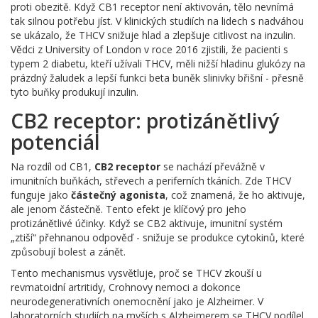
proti obezitě. Když CB1 receptor není aktivován, tělo nevnímá
tak silnou potřebu jíst. V klinických studiích na lidech s nadváhou
se ukázalo, že THCV snižuje hlad a zlepšuje citlivost na inzulin.
Vědci z University of London v roce 2016 zjistili, že pacienti s
typem 2 diabetu, kteří užívali THCV, měli nižší hladinu glukózy na
prázdný žaludek a lepší funkci beta buněk slinivky břišní - přesně
tyto buňky produkují inzulin.
CB2 receptor: protizánětlivý
potenciál
Na rozdíl od CB1,
CB2 receptor
se nachází převážně v
imunitních buňkách, střevech a periferních tkáních. Zde THCV
funguje jako
částečný agonista
, což znamená, že ho aktivuje,
ale jenom částečně. Tento efekt je klíčový pro jeho
protizánětlivé účinky. Když se CB2 aktivuje, imunitní systém
„ztiší“ přehnanou odpověď - snižuje se produkce cytokinů, které
způsobují bolest a zánět.
Tento mechanismus vysvětluje, proč se THCV zkouší u
revmatoidní artritidy, Crohnovy nemoci a dokonce
neurodegenerativních onemocnění jako je Alzheimer. V
laboratorních studiích na myších s Alzheimerem se THCV podílel