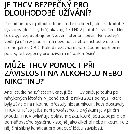
JE THCV BEZPEČNÝ PRO
DLOUHODOBÉ UŽÍVÁNÍ?
Dosud neexistují dlouhodobé studie na lidech, ale krátkodobé
výzkumy (do 12 týdnů) ukazují, že THCV je dobře snášen. Není
toxický, nezpůsobuje poškození jater ani ledvin. Nejčastější
vedlejší účinky jsou mírná nevolnost nebo suchost v ústech -
stejné jako u CBD. Pokud nezaznamenáte žádné nepříjemné
pocity, je bezpečný pro užívání i několik měsíců.
MŮŽE THCV POMOCT PŘI
ZÁVISLOSTI NA ALKOHOLU NEBO
NIKOTINU?
Ano, studie na zvířatech ukazují, že THCV snižuje touhu po
návykových látkách. V jedné studii z roku 2021 se myši, které
byly závislé na nikotinu, přestaly hledat nikotin, když dostávaly
THCV. U lidí to ještě není prokázáno, ale výzkum je v plném
proudu. THCV ovlivňuje oblasti mozku, které jsou zapojené do
odměňovacího systému - stejně jako alkohol nebo nikotin. To z
něj činí slibný kandidát pro budoucí léčbu závislostí.