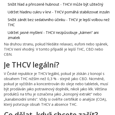
Snížit hlad a přirozeně hubnout - THCV může být užitečný
Udržet hladinu cukru v krvi - THCV pomáhá stabilizovat inzulin
Snížit zánět bez sedativního účinku - THCV je lepší volbou než
THC
Udržet jasné myšlení - THCV nezpůsobuje „kámen“ ani
zmatek
Na druhou stranu, pokud hledáte relaxaci, euforii nebo spánek,
THCV není vhodný. V tomto případě je lepší THC, CBD nebo
CBN.
Je THCV legální?
V České republice je THCV legální, pokud je získán z konopí s
obsahem THC nižším než 0,3 % - stejně jako CBD. Nicméně,
pokud je vyčištěn a koncentrován do oleje nebo tabletek, musí
být prodáván jako potravinový doplněk, nikoli jako lék. Většina
produktů na trhu je označena jako „konopný extrakt“ nebo
„kanabinoidní směs“. Vždy si ověřte certifikát o analýze (COA),
který potvrzuje obsah THCV a absence THC.
Co dělat, když chcete začít?