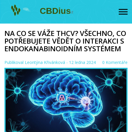
NA CO SE VÁŽE THCV? VŠECHNO, CO
POTŘEBUJETE VĚDĚT O INTERAKCI S
ENDOKANABINOIDNÍM SYSTÉMEM
Publikoval
Leontýna Křivánková
- 12 ledna 2024
0 Komentáře