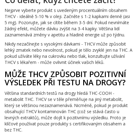
Nejprve vyberte produkt s uvedeným procentuálním obsahem
THCV - ideálně 5-10 % v oleji. Začněte s 1-2 kapkami denně (asi
5 mg). Pozorujte, jak se cítíte během 3-5 dní. Pokud nevnímáte
žádný efekt, můžete dávku zvýšit na 3-4 kapky. Většina lidí
zaznamenává změny v apetitu a hladině energie už po týdnu.
Nikdy nezačínejte s vysokými dávkami - THCV může způsobit
lehký zmatek nebo nevolnost, pokud je tělo zvyklé jen na THC. A
pokud užíváte léky na cukrovku nebo tlak, konzultujte užívání
THCV s lékařem - může ovlivnit účinek vašich léků.
MŮŽE THCV ZPŮSOBIT POZITIVNÍ
VÝSLEDEK PŘI TESTU NA DROGY?
Většina standardních testů na drogy hledá THC-COOH -
metabolit THC. THCV se v těle přeměňuje na jiný metabolit,
který se většinou nezaznamenává. Nicméně, pokud je produkt
obsahující THCV kontaminován THC (což se stává často u
levných extraktů), může dojít k pozitivnímu výsledku. Proto je
klíčové používat pouze produkty s certifikovaným obsahem a
bez THC.