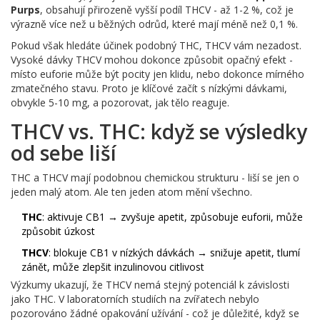
Purps
, obsahují přirozeně vyšší podíl THCV - až 1-2 %, což je
výrazně více než u běžných odrůd, které mají méně než 0,1 %.
Pokud však hledáte účinek podobný THC, THCV vám nezadost.
Vysoké dávky THCV mohou dokonce způsobit opačný efekt -
místo euforie může být pocity jen klidu, nebo dokonce mírného
zmatečného stavu. Proto je klíčové začít s nízkými dávkami,
obvykle 5-10 mg, a pozorovat, jak tělo reaguje.
THCV vs. THC: když se výsledky
od sebe liší
THC a THCV mají podobnou chemickou strukturu - liší se jen o
jeden malý atom. Ale ten jeden atom mění všechno.
THC
: aktivuje CB1 → zvyšuje apetit, způsobuje euforii, může
způsobit úzkost
THCV
: blokuje CB1 v nízkých dávkách → snižuje apetit, tlumí
zánět, může zlepšit inzulinovou citlivost
Výzkumy ukazují, že THCV nemá stejný potenciál k závislosti
jako THC. V laboratorních studiích na zvířatech nebylo
pozorováno žádné opakování užívání - což je důležité, když se