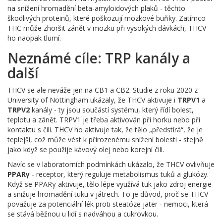
na snížení hromadění beta-amyloidových plaků - těchto
škodlivých proteinů, které poškozují mozkové buňky. Zatímco
THC může zhoršit zánět v mozku při vysokých dávkách, THCV
ho naopak tlumí.
Neznámé cíle: TRP kanály a
další
THCV se ale neváže jen na CB1 a CB2. Studie z roku 2020 z
University of Nottingham ukázaly, že THCV aktivuje i
TRPV1
a
TRPV2
kanály - ty jsou součástí systému, který řídí bolest,
teplotu a zánět. TRPV1 je třeba aktivován při horku nebo při
kontaktu s čili. THCV ho aktivuje tak, že tělo „předstírá“, že je
teplejší, což může vést k přirozenému snížení bolesti - stejně
jako když se použije kávový olej nebo korejní čili.
Navíc se v laboratorních podmínkách ukázalo, že THCV ovlivňuje
PPARγ
- receptor, který reguluje metabolismus tuků a glukózy.
Když se PPARγ aktivuje, tělo lépe využívá tuk jako zdroj energie
a snižuje hromadění tuku v játrech. To je důvod, proč se THCV
považuje za potenciální lék proti steatóze jater - nemoci, která
se stává běžnou u lidí s nadváhou a cukrovkou.