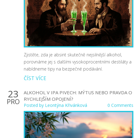
Zjistěte, zda je absint skutečně nejsilnější alkohol,
porovnáme jej s dalšími vysokoprocentními destiláty a
nabídneme tipy na bezpečné podávání.
ČÍST VÍCE
23
ALKOHOL V IPA PIVECH: MÝTUS NEBO PRAVDA O
RYCHLEJŠÍM OPOJENÍ?
PRO
Posted by
Leontýna Křivánková
0 Comments