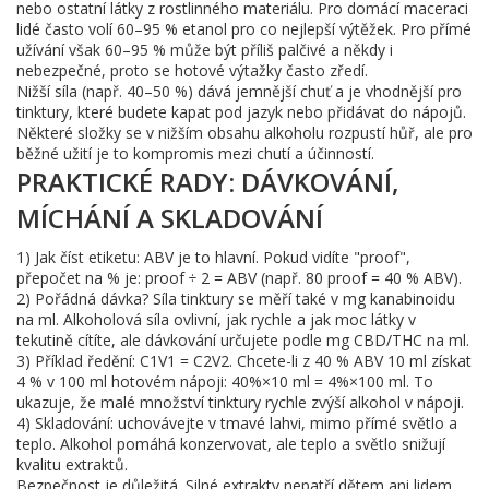
nebo ostatní látky z rostlinného materiálu. Pro domácí maceraci
lidé často volí 60–95 % etanol pro co nejlepší výtěžek. Pro přímé
užívání však 60–95 % může být příliš palčivé a někdy i
nebezpečné, proto se hotové výtažky často zředí.
Nižší síla (např. 40–50 %) dává jemnější chuť a je vhodnější pro
tinktury, které budete kapat pod jazyk nebo přidávat do nápojů.
Některé složky se v nižším obsahu alkoholu rozpustí hůř, ale pro
běžné užití je to kompromis mezi chutí a účinností.
PRAKTICKÉ RADY: DÁVKOVÁNÍ,
MÍCHÁNÍ A SKLADOVÁNÍ
1) Jak číst etiketu: ABV je to hlavní. Pokud vidíte "proof",
přepočet na % je: proof ÷ 2 = ABV (např. 80 proof = 40 % ABV).
2) Pořádná dávka? Síla tinktury se měří také v mg kanabinoidu
na ml. Alkoholová síla ovlivní, jak rychle a jak moc látky v
tekutině cítíte, ale dávkování určujete podle mg CBD/THC na ml.
3) Příklad ředění: C1V1 = C2V2. Chcete-li z 40 % ABV 10 ml získat
4 % v 100 ml hotovém nápoji: 40%×10 ml = 4%×100 ml. To
ukazuje, že malé množství tinktury rychle zvýší alkohol v nápoji.
4) Skladování: uchovávejte v tmavé lahvi, mimo přímé světlo a
teplo. Alkohol pomáhá konzervovat, ale teplo a světlo snižují
kvalitu extraktů.
Bezpečnost je důležitá. Silné extrakty nepatří dětem ani lidem,