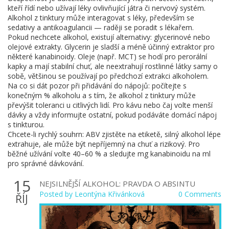
kteří řídí nebo užívají léky ovlivňující játra či nervový systém.
Alkohol z tinktury může interagovat s léky, především se
sedativy a antikoagulancii — raději se poradit s lékařem.
Pokud nechcete alkohol, existují alternativy: glycerinové nebo
olejové extrakty. Glycerin je sladší a méně účinný extraktor pro
některé kanabinoidy. Oleje (např. MCT) se hodí pro perorální
kapky a mají stabilní chuť, ale neextrahují rostlinné látky samy o
sobě, většinou se používají po předchozí extrakci alkoholem.
Na co si dát pozor při přidávání do nápojů: počítejte s
konečným % alkoholu a s tím, že alkohol z tinktury může
převýšit toleranci u citlivých lidí. Pro kávu nebo čaj volte menší
dávky a vždy informujte ostatní, pokud podáváte domácí nápoj
s tinkturou.
Chcete-li rychlý souhrn: ABV zjistěte na etiketě, silný alkohol lépe
extrahuje, ale může být nepříjemný na chuť a rizikový. Pro
běžné užívání volte 40–60 % a sledujte mg kanabinoidu na ml
pro správné dávkování.
15
NEJSILNĚJŠÍ ALKOHOL: PRAVDA O ABSINTU
Posted by
Leontýna Křivánková
0 Comments
ŘÍJ