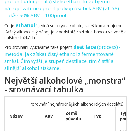
procentuální podíl čistého ethanolu v objemu
nápoje, zatímco proof je dvojnásobek ABV (v USA).
Takže 50% ABV = 100proof.
ethanol
?
Co je
Jedná se o typ alkoholu, který konzumujeme.
Každý alkoholický nápoj je v podstatě roztok ethanolu ve vodě a
dalších složkách.
destilace
(process) -
Pro srovnání využíváme také pojem
metoda, jak získat čistý ethanol z fermentované
směsi. Čím vyšší je stupeň destilace, tím čistší a
silnější alkohol získáme.
Největší alkoholové „monstra“
- srovnávací tabulka
Porovnání nejnáročnějších alkoholických destilátů
Země
Typi
Název
ABV
Typ
původu
použi
Serví