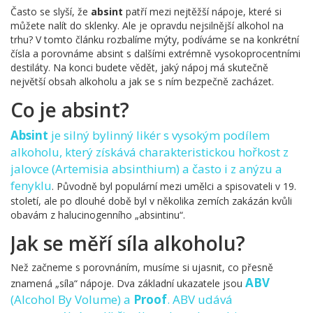
Často se slyší, že
absint
patří mezi nejtěžší nápoje, které si
můžete nalít do sklenky. Ale je opravdu nejsilnější alkohol na
trhu? V tomto článku rozbalíme mýty, podíváme se na konkrétní
čísla a porovnáme absint s dalšími extrémně vysokoprocentními
destiláty. Na konci budete vědět, jaký nápoj má skutečně
největší obsah alkoholu a jak se s ním bezpečně zacházet.
Co je absint?
Absint
je
silný bylinný likér s vysokým podílem
alkoholu, který získává charakteristickou hořkost z
jalovce (Artemisia absinthium) a často i z anýzu a
fenyklu
. Původně byl populární mezi umělci a spisovateli v 19.
století, ale po dlouhé době byl v několika zemích zakázán kvůli
obavám z halucinogenního „absintinu“.
Jak se měří síla alkoholu?
Než začneme s porovnáním, musíme si ujasnit, co přesně
ABV
znamená „síla“ nápoje. Dva základní ukazatele jsou
(Alcohol By Volume) a
Proof
. ABV udává