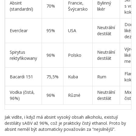
Absint
Francie,
Bylinný
70%
s vod
(standardní)
Švýcarsko
likér
koktej
Domá
Neutrální
Everclear
95%
USA
likéry,
destilát
dezin
Výrob
Spirytus
Neutrální
96%
Polsko
likérů
rektyfikowany
destilát
medic
Flamb
Bacardi 151
75,5%
Kuba
Rum
koktej
Vodka (čistá,
Neutrální
Mixol
96%
Různé
96%)
destilát
čistý 
Jak vidíte, i když má absint vysoký obsah alkoholu, existují
destiláty sABV až 96%, což je prakticky čistý ethanol. Proto by
absint neměl být automaticky považován za “nejsilnější”.