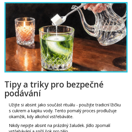
Tipy a triky pro bezpečné
podávání
Užijte si absint jako součást rituálu - použijte tradicní lžičku
s cukrem a kapku vody. Tento pomalý proces prodlužuje
okamžik, kdy alkohol vstřebáváte.
Nikdy nepijte absint na prázdný žaludek. Jídlo zpomalí
vstřebávání a sníží šok pro tělo.