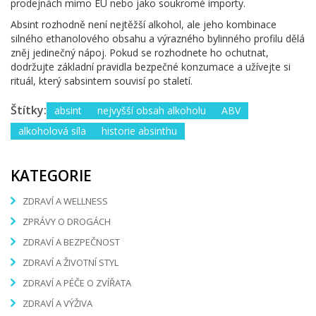
prodejnách mimo EU nebo jako soukromé importy.
Absint rozhodně není nejtěžší alkohol, ale jeho kombinace
silného ethanolového obsahu a výrazného bylinného profilu dělá
zněj jedinečný nápoj. Pokud se rozhodnete ho ochutnat,
dodržujte základní pravidla bezpečné konzumace a užívejte si
rituál, který sabsintem souvisí po staletí.
Štítky:
absint
nejvyšší obsah alkoholu
ABV
alkoholová síla
historie absinthu
KATEGORIE
ZDRAVÍ A WELLNESS
ZPRÁVY O DROGÁCH
ZDRAVÍ A BEZPEČNOST
ZDRAVÍ A ŽIVOTNÍ STYL
ZDRAVÍ A PÉČE O ZVÍŘATA
ZDRAVÍ A VÝŽIVA