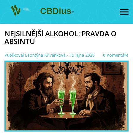
NEJSILNĚJŠÍ ALKOHOL: PRAVDA O
ABSINTU
Publikoval
Leontýna Křivánková
- 15 října 2025
0 Komentáře