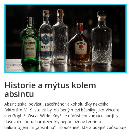
Historie a mýtus kolem
absintu
Absint získal pověst „zákeřného“ alkoholu díky několika
faktorům. V 19. století byl oblíbený mezi básníky jako Vincent
van Gogh či Oscar Wilde. Když se nárůst konzumace spojil s
duševními poruchami, vznikly nepodložené teorie o
halucinogenním „absintinu“ - sloučenině, která údajně způsobuje