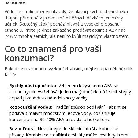
halucinace.
Vědecké studie později ukázaly, že hlavní psychoaktivní složka
thujon, přítomná v jalovci, má v běžných dávkách jen mírný
účinek. Skutečný „šok“ pochází hlavně z vysokého obsahu
ethanolu. Proto je dnes zakázáno prodávat absint s ABV nad
74% v mnoha zemích, ale není to kvůli magickým vlastnostem.
Co to znamená pro vaši
konzumaci?
Pokud se rozhodnete vyzkoušet absint, mějte na paměti několik
faktů:
Rychlý nástup účinku:
Vzhledem k vysokému ABV se
alkohol rychle vstřebává. Jeden malý doušek může mít stejný
dopad jako dvě standardní shoty vodky.
Rozpouštění vodou:
Tradiční způsob podávání - absint se
podává s malým množstvím ledové vody, což snižuje
koncentraci na 30‑40% ABV a rozkládá hořké tóny.
Bezpečnost:
Nevkládejte do sklenice další alkoholické
přísady. Kombinace s dalšími destiláty může vést k rychlému