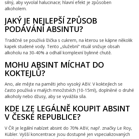
silný, aby vyvolal halucinace; hlavní efekt je způsoben
alkoholem.
JAKÝ JE NEJLEPŠÍ ZPŮSOB
PODÁVÁNÍ ABSINTU?
Tradičně se používá lžička s cukrem, na kterou se kápne několik
kapek studené vody. Tento „služební“ rituál snižuje obsah
alkoholu na 30‑40% a odhalí komplexní bylinné chutě.
MOHU ABSINT MÍCHAT DO
KOKTEJLŮ?
Ano, ale mějte na paměti jeho vysoký ABV. V koktejlech se
často používá v malých množstvích (10‑15ml), doplněné o druhé
alkoholy nebo džusy, aby se vyvážila síla.
KDE LZE LEGÁLNĚ KOUPIT ABSINT
V ČESKÉ REPUBLICE?
V ČR je legální nabízet absint do 70% ABV, např. značky Le Roy,
Kübler. Vyšší koncentrace jsou dostupné jen vspecializovaných