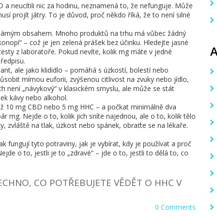
CBD a neucítili nic za hodinu, neznamená to, že nefunguje. Může
sí projít játry. To je důvod, proč někdo říká, že to není silné
s neznámým obsahem. Mnoho produktů na trhu má vůbec žádný
nopí“ – což je jen zelená prášek bez účinku. Hledejte jasné
esty z laboratoře. Pokud nevíte, kolik mg máte v jedné
předpisu.
nt, ale jako klididlo – pomáhá s úzkostí, bolestí nebo
it mírnou euforii, zvýšenou citlivost na zvuky nebo jídlo,
ich není „návykový“ v klasickém smyslu, ale může se stát
álek kávy nebo alkohol.
– 5 až 10 mg CBD nebo 5 mg HHC – a počkat minimálně dva
ár mg. Nejde o to, kolik jich sníte najednou, ale o to, kolik tělo
, zvláště na tlak, úzkost nebo spánek, obraťte se na lékaře.
fungují tyto potraviny, jak je vybírat, kdy je používat a proč
e o to, jestli je to „zdravé“ – jde o to, jestli to dělá to, co
ŠECHNO, CO POTŘEBUJETE VĚDĚT O HHC V
0 Comments