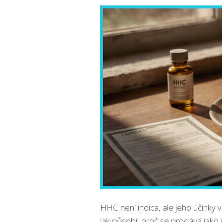
HHC není indica, ale jeho účinky 
jak působí, proč se prodává jako