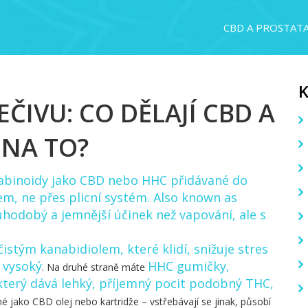
CBD A PROSTAT
ČIVU: CO DĚLAJÍ CBD A
 NA TO?
abinoidy jako CBD nebo HHC přidávané do
tem, ne přes plicní systém
. Also known as
hodobý a jemnější účinek než vapování, ale s
čistým kanabidiolem, které klidí, snižuje stres
 vysoký
HHC gumičky
,
. Na druhé straně máte
který dává lehký, příjemný pocit podobný THC,
né jako CBD olej nebo kartridže – vstřebávají se jinak, působí