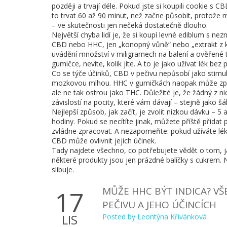
později a trvají déle. Pokud jste si koupili cookie s 
to trvat 60 až 90 minut, než začne působit, protože mu
– ve skutečnosti jen nečeká dostatečně dlouho.
Největší chyba lidí je, že si koupí levné ediblum 
CBD nebo HHC, jen „konopný vůně“ nebo „extrakt z ko
uvádění množství v miligramech na balení a ověřené t
gumičce, nevíte, kolik jíte. A to je jako užívat lék bez 
Co se týče účinků, CBD v pečivu nepůsobí jako stimula
mozkovou mlhou. HHC v gumičkách naopak může způsob
ale ne tak ostrou jako THC. Důležité je, že žádný z n
závislostí na pocity, které vám dávají – stejně jako š
Nejlepší způsob, jak začít, je zvolit nízkou dávku 
hodiny. Pokud se necítíte jinak, můžete příště přidat p
zvládne zpracovat. A nezapomeňte: pokud užíváte léky
CBD může ovlivnit jejich účinek.
Tady najdete všechno, co potřebujete vědět o tom, jak 
některé produkty jsou jen prázdné balíčky s cukrem. Nejd
slibuje.
MŮŽE HHC BÝT INDICA? V
17
PEČIVU A JEHO ÚČINCÍCH
LIS
Posted by
Leontýna Křivánková