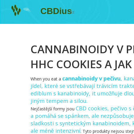
CANNABINOIDY V PE
HHC COOKIES A JAK
cannabinoidy v pečivu
,
kan
When you eat a
jídel, které se vstřebávají trávicím trak
ediblum s kanabinoidy
, it
umožňuje dlou
jiným tempem a silou
.
CBD cookies
,
pečivo s 
Nejčastější formy jsou
a pomáhá se spánkem, ale nezpůsobuje
sladkosti s syntetickým kanabinoidem, 
ale méně intenzivní
. Tyto produkty nejsou stej