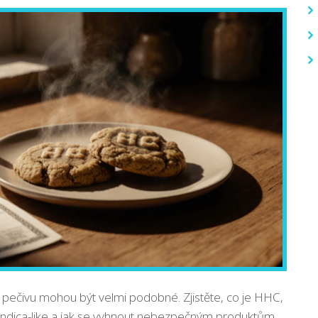
v pečivu mohou být velmi podobné. Zjistěte, co je HHC,
 indica-like a jak se vyhnout nebezpečným produktům.