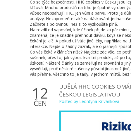
Co se týče bezpečnosti, HHC cookies v Česku jsou leg
klíčová. Mnoho produktů na trhu je špatně vyroben
vůbec neobsahují HHC, jen vůni a barvu. Proto je dů
analýzy. Nezapomeňte také na dávkování: jedna sušenk
Začněte s polovinou, než si to vyzkoušíte plně.
Na rozdíl od vapování, kde účinek přijde za pár minu
znamená, že je snadné přehnout dávku, když se někdo
čekání je klíč. A pokud užíváte jiné léky, například n
interakce. Nejde o žádný zázrak, ale o jasnější způsob
Co vás čeká v článcích níže? Najdete zde vše, co pot
sušenek, přes to, jak vybrat kvalitní produkt, až po to
úzkostí. Některé články se zaměřují na srovnání s ji
vysvětlují, proč některé sušenky působí jinak než jiné
vás přehne. Všechno to je tady, v jednom místě, bez 
UDĚLÁ HHC COOKIES OMÁM
12
ČESKOU LEGISLATIVOU
ČEN
Posted by
Leontýna Křivánková