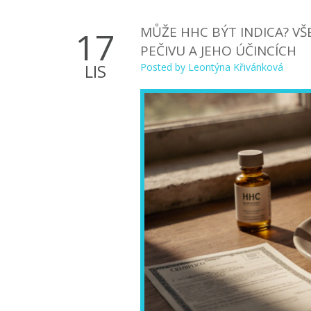
MŮŽE HHC BÝT INDICA? V
17
PEČIVU A JEHO ÚČINCÍCH
LIS
Posted by
Leontýna Křivánková