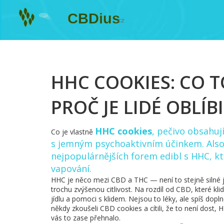
HHC COOKIES: CO TO
PROČ JE LIDÉ OBLÍBI
HHC cookies
,
pečivo obsahuj
Co je vlastně
s jemným psychoaktivním účinkem
. Al
nejpopulárnějších forem edibl s HHC, k
vapování
.
HHC je něco mezi CBD a THC — není to stejně silné ja
trochu zvýšenou citlivost. Na rozdíl od CBD, které kl
jídlu a pomoci s klidem. Nejsou to léky, ale spíš dopln
někdy zkoušeli CBD cookies a cítili, že to není dost
vás to zase přehnalo.