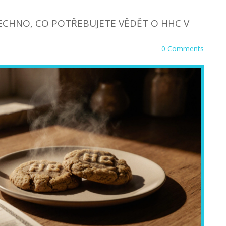
ŠECHNO, CO POTŘEBUJETE VĚDĚT O HHC V
0 Comments