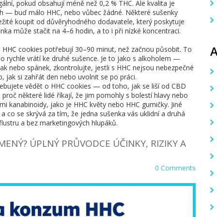
ální, pokud obsahují méně než 0,2 % THC. Ale kvalita je
ých — buď málo HHC, nebo vůbec žádné. Některé sušenky
ležité koupit od důvěryhodného dodavatele, který poskytuje
a může stačit na 4–6 hodin, a to i při nízké koncentraci.
t, HHC cookies potřebují 30–90 minut, než začnou působit. To
 rychle vrátí ke druhé sušence. Je to jako s alkoholem —
a tlak nebo spánek, zkontrolujte, jestli s HHC nejsou nebezpečné
, jak si zahřát den nebo uvolnit se po práci.
řebujete vědět o HHC cookies — od toho, jak se liší od CBD
, proč některé lidé říkají, že jim pomohly s bolestí hlavy nebo
nými kanabinoidy, jako je HHC květy nebo HHC gumičky. Jiné
, a co se skrývá za tím, že jedna sušenka vás uklidní a druhá
flustru a bez marketingových hlupáků.
ENÝ? ÚPLNÝ PRŮVODCE ÚČINKY, RIZIKY A
0 Comments