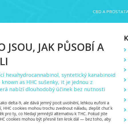
CBD A PROSTAT
 JSOU, JAK PŮSOBÍ A
LI
ící hexahydrocannabinol, syntetický kanabinoid
so known as
HHC sušenky
, it
je jednou z
terá nabízí dlouhodobý účinek bez nutnosti
ko delta-9, ale dává jemný pocit uvolnění, lehkou euforii a
idí, HHC cookies mohou trochu zvednout náladu, zlepšit chuť k
ěk pro ty, co hledají jemnější alternativu k THC. Pokud jste
, HHC cookies mohou být přesně ten krok dál — bez toho, aby