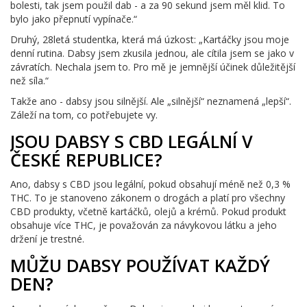
bolesti, tak jsem použil dab - a za 90 sekund jsem měl klid. To
bylo jako přepnutí vypínače.“
Druhý, 28letá studentka, která má úzkost: „Kartáčky jsou moje
denní rutina. Dabsy jsem zkusila jednou, ale cítila jsem se jako v
závratích. Nechala jsem to. Pro mě je jemnější účinek důležitější
než síla.“
Takže ano - dabsy jsou silnější. Ale „silnější“ neznamená „lepší“.
Záleží na tom, co potřebujete vy.
JSOU DABSY S CBD LEGÁLNÍ V
ČESKÉ REPUBLICE?
Ano, dabsy s CBD jsou legální, pokud obsahují méně než 0,3 %
THC. To je stanoveno zákonem o drogách a platí pro všechny
CBD produkty, včetně kartáčků, olejů a krémů. Pokud produkt
obsahuje více THC, je považován za návykovou látku a jeho
držení je trestné.
MŮŽU DABSY POUŽÍVAT KAŽDÝ
DEN?