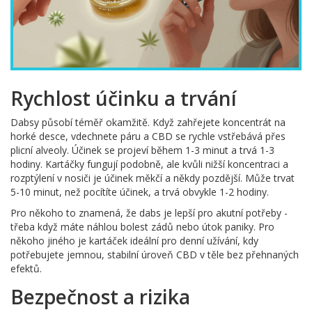
Rychlost účinku a trvání
Dabsy působí téměř okamžitě. Když zahřejete koncentrát na
horké desce, vdechnete páru a CBD se rychle vstřebává přes
plicní alveoly. Účinek se projeví během 1-3 minut a trvá 1-3
hodiny. Kartáčky fungují podobně, ale kvůli nižší koncentraci a
rozptýlení v nosiči je účinek měkčí a někdy pozdější. Může trvat
5-10 minut, než pocítíte účinek, a trvá obvykle 1-2 hodiny.
Pro někoho to znamená, že dabs je lepší pro akutní potřeby -
třeba když máte náhlou bolest zádů nebo útok paniky. Pro
někoho jiného je kartáček ideální pro denní užívání, kdy
potřebujete jemnou, stabilní úroveň CBD v těle bez přehnaných
efektů.
Bezpečnost a rizika