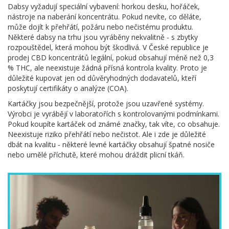
Dabsy vyžadují speciální vybavení: horkou desku, hořáček,
nástroje na naberání koncentrátu. Pokud nevíte, co děláte,
může dojít k přehřátí, požáru nebo nečistému produktu.
Některé dabsy na trhu jsou vyráběny nekvalitně - s zbytky
rozpouštědel, která mohou být škodlivá. V České republice je
prodej CBD koncentrátů legální, pokud obsahují méně než 0,3
% THC, ale neexistuje žádná přísná kontrola kvality. Proto je
důležité kupovat jen od důvěryhodných dodavatelů, kteří
poskytují certifikáty o analýze (COA).
Kartáčky jsou bezpečnější, protože jsou uzavřené systémy.
Výrobci je vyrábějí v laboratořích s kontrolovanými podmínkami.
Pokud koupíte kartáček od známé značky, tak víte, co obsahuje.
Neexistuje riziko přehřátí nebo nečistot. Ale i zde je důležité
dbát na kvalitu - některé levné kartáčky obsahují špatné nosiče
nebo umělé příchutě, které mohou dráždit plicní tkáň.