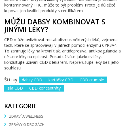
kontaminovaný THC, může to být problém. Proto je důležité
kupovat jen kvalitní produkty s certifikátem.
MŮŽU DABSY KOMBINOVAT S
JINÝMI LÉKY?
CBD může ovlivňovat metabolismus některých léků, zejména
těch, které se zpracovávají v játrech pomocí enzymu CYP3A4.
To zahrnuje léky na krevní tlak, antidepresiva, antikoagulancia a
některé léky na epilepsii. Pokud užíváte jakékoliv léky,
konzultujte užívání CBD s lékařem. Nepřerušujte léky bez jeho
souhlasu.
Štítky:
dabsy CBD
kartáčky CBD
CBD crumble
síla CBD
CBD koncentráty
KATEGORIE
ZDRAVÍ A WELLNESS
ZPRÁVY O DROGÁCH