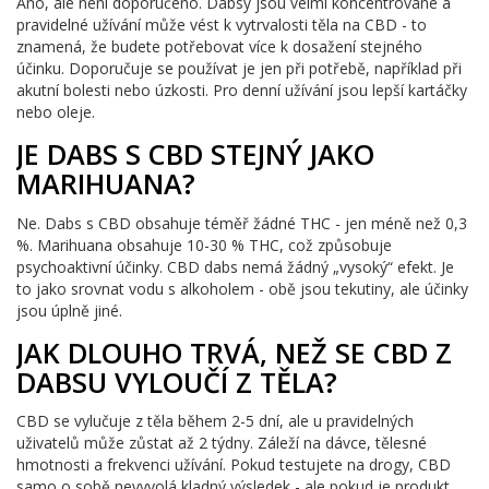
Ano, ale není doporučeno. Dabsy jsou velmi koncentrované a
pravidelné užívání může vést k vytrvalosti těla na CBD - to
znamená, že budete potřebovat více k dosažení stejného
účinku. Doporučuje se používat je jen při potřebě, například při
akutní bolesti nebo úzkosti. Pro denní užívání jsou lepší kartáčky
nebo oleje.
JE DABS S CBD STEJNÝ JAKO
MARIHUANA?
Ne. Dabs s CBD obsahuje téměř žádné THC - jen méně než 0,3
%. Marihuana obsahuje 10-30 % THC, což způsobuje
psychoaktivní účinky. CBD dabs nemá žádný „vysoký“ efekt. Je
to jako srovnat vodu s alkoholem - obě jsou tekutiny, ale účinky
jsou úplně jiné.
JAK DLOUHO TRVÁ, NEŽ SE CBD Z
DABSU VYLOUČÍ Z TĚLA?
CBD se vylučuje z těla během 2-5 dní, ale u pravidelných
uživatelů může zůstat až 2 týdny. Záleží na dávce, tělesné
hmotnosti a frekvenci užívání. Pokud testujete na drogy, CBD
samo o sobě nevyvolá kladný výsledek - ale pokud je produkt