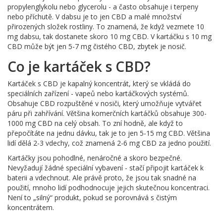
propylenglykolu nebo glycerolu - a často obsahuje i terpeny
nebo příchutě. V dabsu je to jen CBD a malé množství
přirozených složek rostliny. To znamená, že když vezmete 10
mg dabsu, tak dostanete skoro 10 mg CBD. V kartáčku s 10 mg
CBD může být jen 5-7 mg čistého CBD, zbytek je nosič.
Co je kartáček s CBD?
Kartáček s CBD je kapalný koncentrát, který se vkládá do
speciálních zařízení - vapeů nebo kartáčkových systémů.
Obsahuje CBD rozpuštěné v nosiči, který umožňuje vytvářet
páru při zahřívání. Většina komerčních kartáčků obsahuje 300-
1000 mg CBD na celý obsah. To zní hodně, ale když to
přepočítáte na jednu dávku, tak je to jen 5-15 mg CBD. Většina
lidí dělá 2-3 vdechy, což znamená 2-6 mg CBD za jedno použití.
Kartáčky jsou pohodlné, nenáročné a skoro bezpečné.
Nevyžadují žádné speciální vybavení - stačí připojit kartáček k
baterii a vdechnout. Ale právě proto, že jsou tak snadné na
použití, mnoho lidí podhodnocuje jejich skutečnou koncentraci.
Není to „silný“ produkt, pokud se porovnává s čistým
koncentrátem.