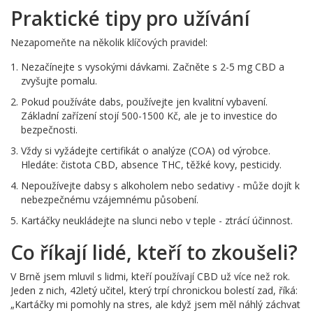
Praktické tipy pro užívání
Nezapomeňte na několik klíčových pravidel:
Nezačínejte s vysokými dávkami. Začněte s 2-5 mg CBD a
zvyšujte pomalu.
Pokud používáte dabs, používejte jen kvalitní vybavení.
Základní zařízení stojí 500-1500 Kč, ale je to investice do
bezpečnosti.
Vždy si vyžádejte certifikát o analýze (COA) od výrobce.
Hledáte: čistota CBD, absence THC, těžké kovy, pesticidy.
Nepoužívejte dabsy s alkoholem nebo sedativy - může dojít k
nebezpečnému vzájemnému působení.
Kartáčky neukládejte na slunci nebo v teple - ztrácí účinnost.
Co říkají lidé, kteří to zkoušeli?
V Brně jsem mluvil s lidmi, kteří používají CBD už více než rok.
Jeden z nich, 42letý učitel, který trpí chronickou bolestí zad, říká:
„Kartáčky mi pomohly na stres, ale když jsem měl náhlý záchvat