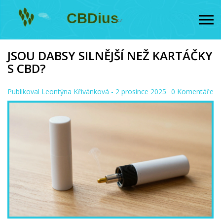
JSOU DABSY SILNĚJŠÍ NEŽ KARTÁČKY
S CBD?
Publikoval
Leontýna Křivánková
- 2 prosince 2025
0 Komentáře