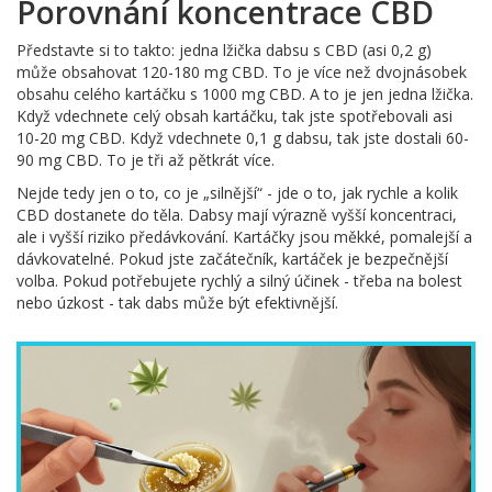
Porovnání koncentrace CBD
Představte si to takto: jedna lžička dabsu s CBD (asi 0,2 g)
může obsahovat 120-180 mg CBD. To je více než dvojnásobek
obsahu celého kartáčku s 1000 mg CBD. A to je jen jedna lžička.
Když vdechnete celý obsah kartáčku, tak jste spotřebovali asi
10-20 mg CBD. Když vdechnete 0,1 g dabsu, tak jste dostali 60-
90 mg CBD. To je tři až pětkrát více.
Nejde tedy jen o to, co je „silnější“ - jde o to, jak rychle a kolik
CBD dostanete do těla. Dabsy mají výrazně vyšší koncentraci,
ale i vyšší riziko předávkování. Kartáčky jsou měkké, pomalejší a
dávkovatelné. Pokud jste začátečník, kartáček je bezpečnější
volba. Pokud potřebujete rychlý a silný účinek - třeba na bolest
nebo úzkost - tak dabs může být efektivnější.