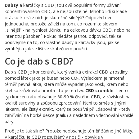
Dabsy
a kartáčky s CBD jsou dvě populární formy užívání
koncentrovaného CBD, ale nejsou stejné. Mnoho lidí si klade
otázku: která z nich je skutečně silnější? Odpověď není
jednoduchá, protože záleží na tom, co rozumíte slovem
„silnější“ - na rychlost účinku, na celkovou dávku CBD, nebo na
intenzitu působení. Pokud hledáte jasnou odpověď, tak se
podívejme na to, co vlastně dabsy a kartáčky jsou, jak se
vyrábějí a jak se liší ve skutečném použití.
Co je dab s CBD?
Dab s CBD je koncentrát, který vzniká extrakcí CBD z rostliny
pomocí látek jako je butan nebo CO₂. Výsledkem je hmotná,
téměř pevná látka, která může vypadat jako vosk, krém nebo
křehká krůžkovitá hmota - to je ten tzv.
CBD crumble
. Tento
typ koncentrátu obsahuje 60-90 % čistého CBD, v závislosti na
kvalitě suroviny a způsobu zpracování. Není to směs s jinými
látkami, ale čistý extrakt, který se používá při „dabování“ - tedy
zahřívání na horké desce (nailu) a následném vdechování vzniklé
páry.
Proč je to tak silné? Protože neobsahuje téměř žádné jiné látky.
V kartáčku je CBD rozpuštěný v nosiči - obvykle v