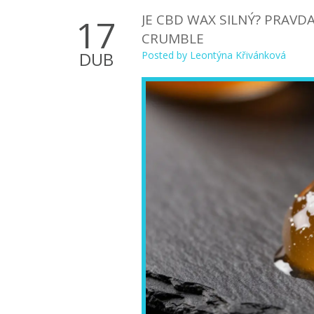
JE CBD WAX SILNÝ? PRAVD
17
CRUMBLE
DUB
Posted by
Leontýna Křivánková