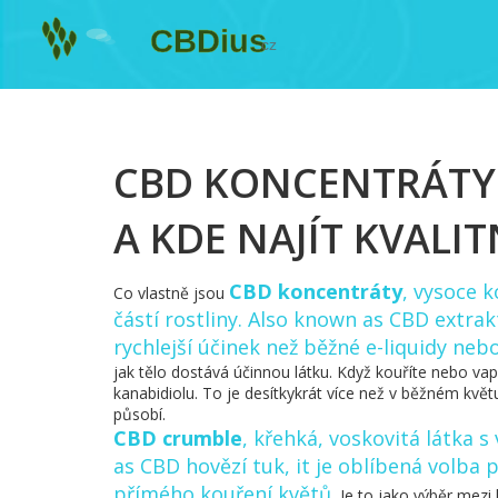
CBD KONCENTRÁTY: 
A KDE NAJÍT KVALI
CBD koncentráty
,
vysoce k
Co vlastně jsou
částí rostliny
. Also known as
CBD extrak
rychlejší účinek než běžné e-liquidy ne
jak tělo dostává účinnou látku. Když kouříte nebo vap
kanabidiolu. To je desítkykrát více než v běžném květu
působí.
CBD crumble
,
křehká, voskovitá látka
as
CBD hovězí tuk
, it
je oblíbená volba pr
přímého kouření květů
.
Je to jako výběr mezi