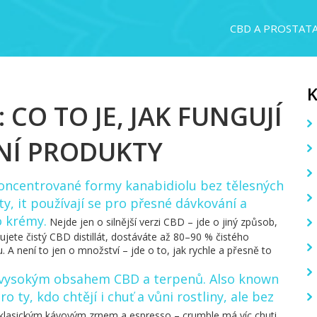
CBD A PROSTAT
CO TO JE, JAK FUNGUJÍ
TNÍ PRODUKTY
oncentrované formy kanabidiolu bez tělesných
ty
, it
používají se pro přesné dávkování a
bo krémy
.
Nejde jen o silnější verzi CBD – jde o jiný způsob,
ujete čistý CBD distillát, dostáváte až 80–90 % čistého
. A není to jen o množství – jde o to, jak rychle a přesně to
 s vysokým obsahem CBD a terpenů
. Also known
o ty, kdo chtějí i chuť a vůni rostliny, ale bez
 klasickým kávovým zrnem a espresso – crumble má víc chuti,