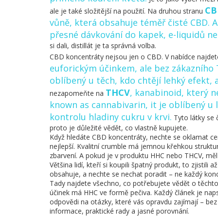
CBD
ale je také složitější na použití. Na druhou stranu
vůně, která obsahuje téměř čisté CBD
. 
přesné dávkování do kapek, e-liquidů ne
si dali, distillát je ta správná volba.
CBD koncentráty nejsou jen o CBD. V nabídce najdet
euforickým účinkem, ale bez zákazního
oblíbený u těch, kdo chtějí lehký efekt, 
THCV
,
kanabinoid, který n
nezapomeňte na
known as
cannabivarin
, it
je oblíbený u 
kontrolu hladiny cukru v krvi
.
Tyto látky se 
proto je důležité vědět, co vlastně kupujete.
Když hledáte CBD koncentráty, nechte se oklamat ce
nejlepší. Kvalitní crumble má jemnou křehkou strukturu
zbarvení. A pokud je v produktu HHC nebo THCV, měl 
Většina lidí, kteří si koupili špatný produkt, to zjistili
obsahuje, a nechte se nechat poradit – ne každý kon
Tady najdete všechno, co potřebujete vědět o těchto l
účinek má HHC ve formě pečiva. Každý článek je napsa
odpovědi na otázky, které vás opravdu zajímají – be
informace, praktické rady a jasné porovnání.