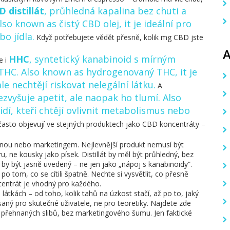
 distillát
,
průhledná kapalina bez chuti a
Also known as
čistý CBD olej
, it
je ideální pro
bo jídla
.
Když potřebujete vědět přesně, kolik mg CBD jste
HHC
,
syntetický kanabinoid s mírným
e i
 THC
. Also known as
hydrogenovaný THC
, it
je
ale nechtějí riskovat nelegální látku
.
A
ezvyšuje apetit, ale naopak ho tlumí
. Also
lidí, kteří chtějí ovlivnit metabolismus nebo
často objevují ve stejných produktech jako CBD koncentráty –
nou nebo marketingem. Nejlevnější produkt nemusí být
, ne kousky jako písek. Distillát by měl být průhledný, bez
by být jasně uvedený – ne jen jako „nápoj s kanabinoidy“.
 až po tom, co se cítili špatně. Nechte si vysvětlit, co přesně
centrát je vhodný pro každého.
átkách – od toho, kolik tahů na úzkost stačí, až po to, jaký
ný pro skutečné uživatele, ne pro teoretiky. Najdete zde
z přehnaných slibů, bez marketingového šumu. Jen faktické