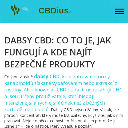
DABSY CBD: CO TO JE, JAK
FUNGUJÍ A KDE NAJÍT
BEZPEČNÉ PRODUKTY
dabsy CBD
,
koncentrované formy
Co jsou vlastně
kanabinoidů získané vypařováním nebo extrakcí z
rostliny
. Also known as
CBD půda
, it
neobsahují THC
a jsou určeny pro uživatele, kteří hledají
intenzivnější a rychlejší účinek než z běžných
kartridží nebo olejů
.
Dabsy CBD nejsou žádný zázrak, ale
přírodní koncentrát, který může být užitečný, když víte, jak s ním
pracovat. Nejde o něco, co byste měli koupit jen proto, že je
„silnější“ – jde o nástroj, který vyžaduje poznání.