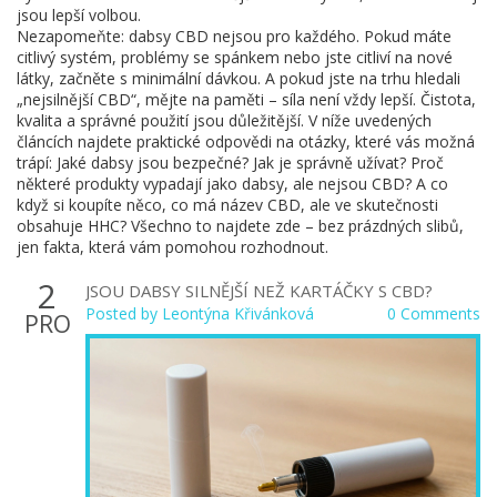
jsou lepší volbou.
Nezapomeňte: dabsy CBD nejsou pro každého. Pokud máte
citlivý systém, problémy se spánkem nebo jste citliví na nové
látky, začněte s minimální dávkou. A pokud jste na trhu hledali
„nejsilnější CBD“, mějte na paměti – síla není vždy lepší. Čistota,
kvalita a správné použití jsou důležitější. V níže uvedených
článcích najdete praktické odpovědi na otázky, které vás možná
trápí: Jaké dabsy jsou bezpečné? Jak je správně užívat? Proč
některé produkty vypadají jako dabsy, ale nejsou CBD? A co
když si koupíte něco, co má název CBD, ale ve skutečnosti
obsahuje HHC? Všechno to najdete zde – bez prázdných slibů,
jen fakta, která vám pomohou rozhodnout.
2
JSOU DABSY SILNĚJŠÍ NEŽ KARTÁČKY S CBD?
Posted by
Leontýna Křivánková
0 Comments
PRO