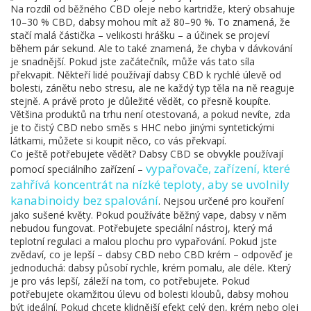
Na rozdíl od běžného CBD oleje nebo kartridže, který obsahuje
10–30 % CBD, dabsy mohou mít až 80–90 %. To znamená, že
stačí malá částička – velikosti hrášku – a účinek se projeví
během pár sekund. Ale to také znamená, že chyba v dávkování
je snadnější. Pokud jste začátečník, může vás tato síla
překvapit. Někteří lidé používají dabsy CBD k rychlé úlevě od
bolesti, zánětu nebo stresu, ale ne každý typ těla na ně reaguje
stejně. A právě proto je důležité vědět, co přesně koupíte.
Většina produktů na trhu není otestovaná, a pokud nevíte, zda
je to čistý CBD nebo směs s HHC nebo jinými syntetickými
látkami, můžete si koupit něco, co vás překvapí.
Co ještě potřebujete vědět? Dabsy CBD se obvykle používají
vypařovače
,
zařízení, které
pomocí speciálního zařízení –
zahřívá koncentrát na nízké teploty, aby se uvolnily
kanabinoidy bez spalování
. Nejsou určené pro kouření
jako sušené květy. Pokud používáte běžný vape, dabsy v něm
nebudou fungovat. Potřebujete speciální nástroj, který má
teplotní regulaci a malou plochu pro vypařování. Pokud jste
zvědaví, co je lepší – dabsy CBD nebo CBD krém – odpověď je
jednoduchá: dabsy působí rychle, krém pomalu, ale déle. Který
je pro vás lepší, záleží na tom, co potřebujete. Pokud
potřebujete okamžitou úlevu od bolesti kloubů, dabsy mohou
být ideální. Pokud chcete klidnější efekt celý den, krém nebo olej