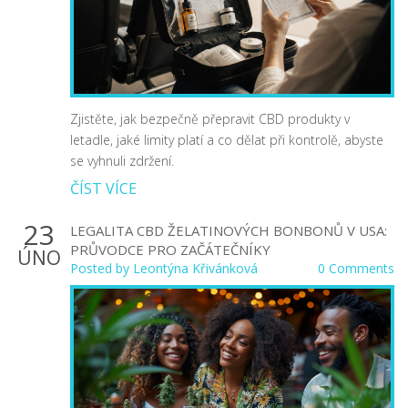
Zjistěte, jak bezpečně přepravit CBD produkty v
letadle, jaké limity platí a co dělat při kontrolě, abyste
se vyhnuli zdržení.
ČÍST VÍCE
23
LEGALITA CBD ŽELATINOVÝCH BONBONŮ V USA:
PRŮVODCE PRO ZAČÁTEČNÍKY
ÚNO
Posted by
Leontýna Křivánková
0 Comments