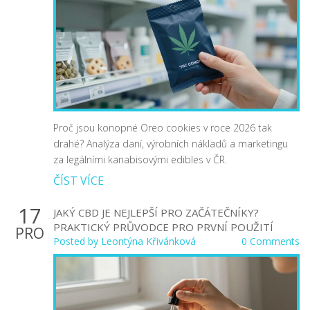
Proč jsou konopné Oreo cookies v roce 2026 tak
drahé? Analýza daní, výrobních nákladů a marketingu
za legálními kanabisovými edibles v ČR.
ČÍST VÍCE
17
JAKÝ CBD JE NEJLEPŠÍ PRO ZAČÁTEČNÍKY?
PRAKTICKÝ PRŮVODCE PRO PRVNÍ POUŽITÍ
PRO
Posted by
Leontýna Křivánková
0 Comments