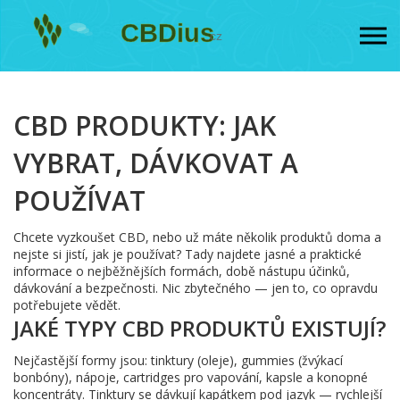
CBD PRODUKTY: JAK
VYBRAT, DÁVKOVAT A
POUŽÍVAT
Chcete vyzkoušet CBD, nebo už máte několik produktů doma a
nejste si jistí, jak je používat? Tady najdete jasné a praktické
informace o nejběžnějších formách, době nástupu účinků,
dávkování a bezpečnosti. Nic zbytečného — jen to, co opravdu
potřebujete vědět.
JAKÉ TYPY CBD PRODUKTŮ EXISTUJÍ?
Nejčastější formy jsou: tinktury (oleje), gummies (žvýkací
bonbóny), nápoje, cartridges pro vapování, kapsle a konopné
koncentráty. Tinktury se dávkují kapátkem pod jazyk — rychlejší