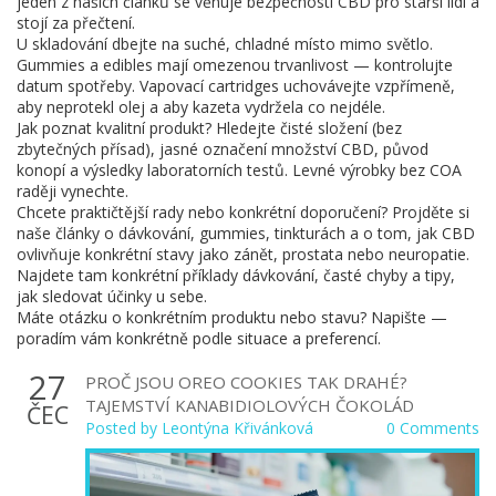
jeden z našich článků se věnuje bezpečnosti CBD pro starší lidi a
stojí za přečtení.
U skladování dbejte na suché, chladné místo mimo světlo.
Gummies a edibles mají omezenou trvanlivost — kontrolujte
datum spotřeby. Vapovací cartridges uchovávejte vzpřímeně,
aby neprotekl olej a aby kazeta vydržela co nejdéle.
Jak poznat kvalitní produkt? Hledejte čisté složení (bez
zbytečných přísad), jasné označení množství CBD, původ
konopí a výsledky laboratorních testů. Levné výrobky bez COA
raději vynechte.
Chcete praktičtější rady nebo konkrétní doporučení? Projděte si
naše články o dávkování, gummies, tinkturách a o tom, jak CBD
ovlivňuje konkrétní stavy jako zánět, prostata nebo neuropatie.
Najdete tam konkrétní příklady dávkování, časté chyby a tipy,
jak sledovat účinky u sebe.
Máte otázku o konkrétním produktu nebo stavu? Napište —
poradím vám konkrétně podle situace a preferencí.
27
PROČ JSOU OREO COOKIES TAK DRAHÉ?
TAJEMSTVÍ KANABIDIOLOVÝCH ČOKOLÁD
ČEC
Posted by
Leontýna Křivánková
0 Comments