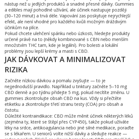
nástup než u jedlých produktů a snadné přesné dávky. Gummies
a edibles mají pohodlné užívání, ale účinek nastupuje později
(30–120 minut) a trvá déle. Vapování zas poskytuje nejrychlejší
efekt, ale není vhodné pro každého kvůli možným dráždivým
účinkům na plíce.
Pokud chcete ulehčení spánku nebo úzkosti, hledejte produkty
určené právě na to (někdy kombinované s CBN nebo menším
množstvím THC tam, kde je legální). Pro bolesti a lokální
problémy jsou lepší krémy a masti s CBD.
JAK DÁVKOVAT A MINIMALIZOVAT
RIZIKA
Začněte nízkou dávkou a pomalu zvyšujte — to je
nejjednodušší pravidlo. Například u tinktury začněte 5–10 mg
CBD denně a po týdnu přidejte 5 mg, pokud necítíte změnu. U
gummies zkontrolujte obsah CBD na kus. Vždy si přečtěte
etiketku a zkontrolujte třetí stranu testy (COA) pro obsah a
čistotu.
Důležité kontraindikace: CBD může měnit účinek některých léků
(zejména ty, které se štěpí přes CYP450), takže pokud užíváte
léky na srdce, antikoagulancia nebo jiné silné medikace, poraďte
se s lékařem. U seniorů volte nižší dávky a sledujte reakce —