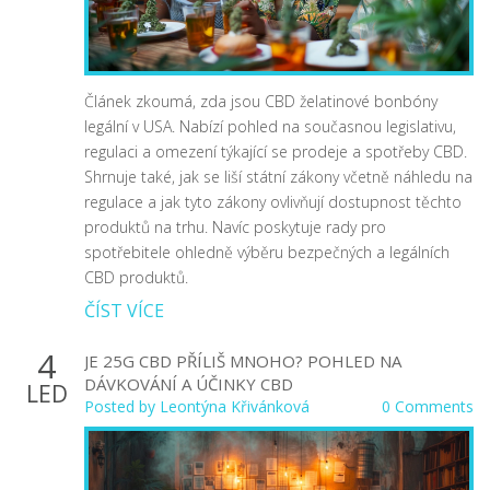
Článek zkoumá, zda jsou CBD želatinové bonbóny
legální v USA. Nabízí pohled na současnou legislativu,
regulaci a omezení týkající se prodeje a spotřeby CBD.
Shrnuje také, jak se liší státní zákony včetně náhledu na
regulace a jak tyto zákony ovlivňují dostupnost těchto
produktů na trhu. Navíc poskytuje rady pro
spotřebitele ohledně výběru bezpečných a legálních
CBD produktů.
ČÍST VÍCE
4
JE 25G CBD PŘÍLIŠ MNOHO? POHLED NA
DÁVKOVÁNÍ A ÚČINKY CBD
LED
Posted by
Leontýna Křivánková
0 Comments