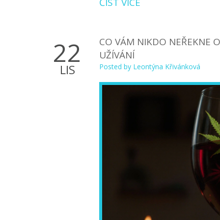
ČÍST VÍCE
CO VÁM NIKDO NEŘEKNE O
22
UŽÍVÁNÍ
LIS
Posted by
Leontýna Křivánková