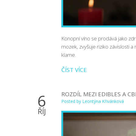
Konopní víno se prodává jako zdra
mozek, zvyšuje riziko závislosti a
klame.
ČÍST VÍCE
ROZDÍL MEZI EDIBLES A C
6
Posted by
Leontýna Křivánková
ŘÍJ