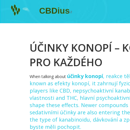
ÚČINKY KONOPÍ – 
PRO KAŽDÉHO
účinky konopí
,
reakce tě
When talking about
known as
efekty konopí
, it
zahrnují fyzi
players like
CBD
,
nepsychoaktivní kanabi
vlastnosti
and
THC
,
hlavní psychoaktivní
shape these effects. Newer compounds
sedativními účinky
are also entering th
the type of kanabinoidu, dávkování a zp
byste měli pochopit.