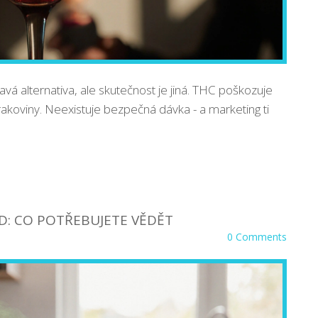
vá alternativa, ale skutečnost je jiná. THC poškozuje
 rakoviny. Neexistuje bezpečná dávka - a marketing ti
BD: CO POTŘEBUJETE VĚDĚT
0 Comments