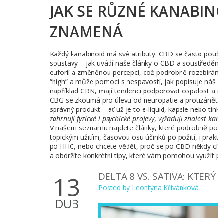
JAK SE RŮZNÉ KANABINO
ZNAMENÁ
Každý kanabinoid má své atributy. CBD se často použí
soustavy – jak uvádí naše články o CBD a soustředění
euforií a změněnou percepcí, což podrobně rozebírám
“high” a může pomoci s nespavostí, jak popisuje n
například CBN, mají tendenci podporovat ospalost a r
CBG se zkoumá pro úlevu od neuropatie a protizánětliv
správný produkt – ať už je to e‑liquid, kapsle nebo ti
zahrnují fyzické i psychické projevy
,
vyžadují znalost k
V našem seznamu najdete články, které podrobně pop
topickým užitím, časovou osu účinků po požití, i prakt
po HHC, nebo chcete vědět, proč se po CBD někdy cítí
a obdržíte konkrétní tipy, které vám pomohou využít 
DELTA 8 VS. SATIVA: KTER
13
Posted by
Leontýna Křivánková
DUB