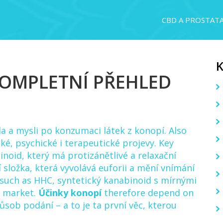
CBD A PROSTAT
KOMPLETNÍ PŘEHLED
la a mysli po konzumaci látek z konopí
. Also
cké, psychické i terapeutické projevy
. Key
noid, který má protizánětlivé a relaxační
 složka, která vyvolává euforii a mění vnímání
 such as
HHC
,
syntetický kanabinoid s mírnými
e market.
Účinky konopí
therefore depend on
ůsob podání – a to je ta první věc, kterou