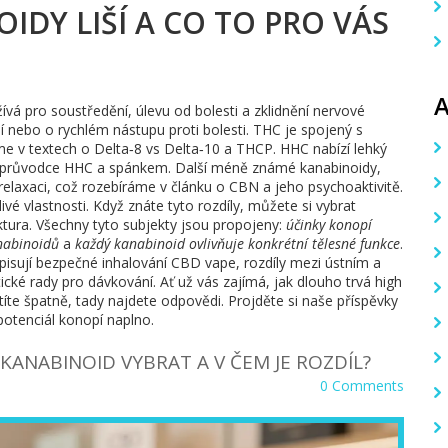
IDY LIŠÍ A CO TO PRO VÁS
vá pro soustředění, úlevu od bolesti a zklidnění nervové
 nebo o rychlém nástupu proti bolesti. THC je spojený s
e v textech o Delta‑8 vs Delta‑10 a THCP. HHC nabízí lehký
áš průvodce HHC a spánkem. Další méně známé kanabinoidy,
elaxaci, což rozebíráme v článku o CBN a jeho psychoaktivitě.
é vlastnosti. Když znáte tyto rozdíly, můžete si vybrat
nktura. Všechny tyto subjekty jsou propojeny:
účinky konopí
anabinoidů
a
každý kanabinoid ovlivňuje konkrétní tělesné funkce
.
isují bezpečné inhalování CBD vape, rozdíly mezi ústním a
ické rady pro dávkování. Ať už vás zajímá, jak dlouho trvá high
te špatně, tady najdete odpovědi. Projděte si naše příspěvky
potenciál konopí naplno.
Ý KANABINOID VYBRAT A V ČEM JE ROZDÍL?
0 Comments