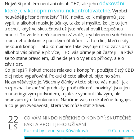
dávkování
,
Největší problém není ani obsah THC, ale jeho
které je v konopním vínu nekontrolovatelné
. Výrobci
neuvádějí přesné množství THC, nevíte, kolik miligramů jste
vypili, a alkohol maskuje účinky, takže si myslíte, že „je to jen
trochu“, když ve skutečnosti už jste přesahovali bezpečnou
hranici. To vede k nečekanému závratě, zrychlenému srdečnímu
tepu, nebo dokonce panickým útokům – a to u lidí, kteří nikdy
nekouřili konopí. Tato kombinace také zvyšuje riziko závislosti:
alkohol vás přiměje pít více, THC vás přiměje pít častěji – a když
se to stane pravidlem, už nejde jen o výlet do přírody, ale o
závislost.
Co je lepší? Pokud chcete relaxaci s konopím, použijte čistý CBD
olej nebo vypařování. Pokud chcete alkohol, pijte ho sám.
Nezaměšávejte je. Všechny články v této sbírce vás naučí, jak
rozpoznat bezpečné produkty, proč některé „novinky“ jsou jen
marketingovým podvodem, a jak se vyhnout lákavým, ale
nebezpečným kombinacím. Naučíme vás, co skutečně funguje,
a co je jen zvědavostí, která vás může stát zdraví.
22
CO VÁM NIKDO NEŘEKNE O KONOPÍ: SKUTEČNÉ
FAKTA PROTI JEHO UŽÍVÁNÍ
LIS
Posted by
Leontýna Křivánková
0 Comments