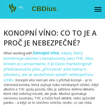
KONOPNÍ VÍNO: CO TO JE A
PROČ JE NEBEZPEČNÉ?
konopní víno
,
nápoj, který
When working with
kombinuje alkohol s kanabinoidy jako THC
. Also
known as
cannamwine
, it
je často marketingově
představováno jako „přirozená“ alternativa k
alkoholu, ale ve skutečnosti vytváří nebezpečnou
směs
.
Konopní víno není jen víno s příchutí konopí – je to
chemická bomba, která zvyšuje riziko nečekaných účinků. Když
alkohol a THC spolu působí, tělo je zatíženo dvěma látkami,
které obě ovlivňují mozek, ale jinak. Alkohol zpomaluje
nervovou soustavu, THC ji může buď uklidnit, nebo způsobit
paniku – a když se to všechno smíchá, nevíte, co vás čeká.