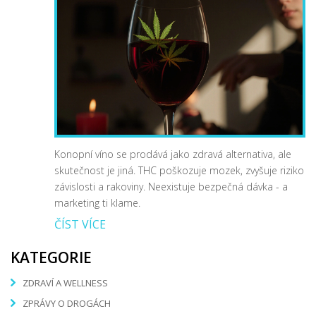
Konopní víno se prodává jako zdravá alternativa, ale
skutečnost je jiná. THC poškozuje mozek, zvyšuje riziko
závislosti a rakoviny. Neexistuje bezpečná dávka - a
marketing ti klame.
ČÍST VÍCE
KATEGORIE
ZDRAVÍ A WELLNESS
ZPRÁVY O DROGÁCH