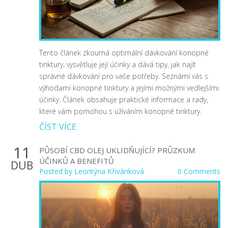
Tento článek zkoumá optimální dávkování konopné
tinktury, vysvětluje její účinky a dává tipy, jak najít
správné dávkování pro vaše potřeby. Seznámí vás s
výhodami konopné tinktury a jejími možnými vedlejšími
účinky. Článek obsahuje praktické informace a rady,
které vám pomohou s užíváním konopné tinktury.
ČÍST VÍCE
11
PŮSOBÍ CBD OLEJ UKLIDŇUJÍCÍ? PRŮZKUM
ÚČINKŮ A BENEFITŮ
DUB
Posted by
Leontýna Křivánková
0 Comments