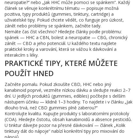
neuropatie?“ nebo „Jak HHC může pomoci se spánkem“. Každý
článek se věnuje konkrétnímu tématu — popisuje možná
pozitiva, typy produktů (gummies, tinktury, cartridge) a
uživatelské tipy. Pokud chcete vědět, co funguje pro úzkost,
zánět nebo problémy se spánkem, začněte tady.
Nemáte čas číst všechno? Hledejte články podle problému:
spánek — HHC a CBN, bolest a neuropatie — CBG, chronický
zánět — CBD a jeho potenciál. U každého textu najdete
praktické kroky a varování, která se vážou k dávkování a
interakcím s léky.
PRAKTICKÉ TIPY, KTERÉ MŮŽETE
POUŽÍT HNED
Začněte pomalu. Pokud zkoušíte CBD, HHC nebo jiný
kanabinoid poprvé, vezměte nízkou dávku a sledujte reakci 2–7
dní. U jedlých produktů (gummies, edibles) počítejte s delším
nástupem účinku — klidně 1–3 hodiny. To najdete i v článku „Jak
dlouho trvá, než CBD gummies plně zaberou?“
Kontrolujte kvalitu. Kupujte produkty s laboratorními protokoly
(COA). Hledejte čistotu, obsah kanabinoidů a absence pesticidů.
U tinktur dávejte pozor na přesné dávkování — článek „Kolik
tinktury dát do nápoje“ nabízí konkrétní tipy pro mixování do
nápojů.