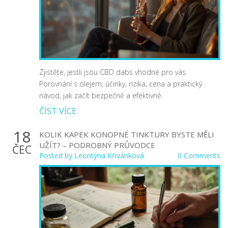
Zjistěte, jestli jsou CBD dabs vhodné pro vás.
Porovnání s olejem, účinky, rizika, cena a praktický
návod, jak začít bezpečně a efektivně.
ČÍST VÍCE
18
KOLIK KAPEK KONOPNÉ TINKTURY BYSTE MĚLI
UŽÍT? – PODROBNÝ PRŮVODCE
ČEC
Posted by
Leontýna Křivánková
0 Comments