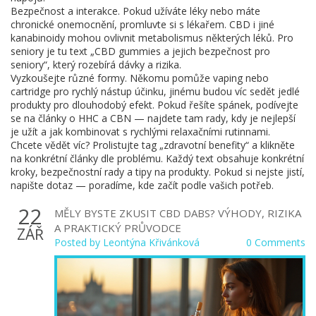
Bezpečnost a interakce. Pokud užíváte léky nebo máte
chronické onemocnění, promluvte si s lékařem. CBD i jiné
kanabinoidy mohou ovlivnit metabolismus některých léků. Pro
seniory je tu text „CBD gummies a jejich bezpečnost pro
seniory“, který rozebírá dávky a rizika.
Vyzkoušejte různé formy. Někomu pomůže vaping nebo
cartridge pro rychlý nástup účinku, jinému budou víc sedět jedlé
produkty pro dlouhodobý efekt. Pokud řešíte spánek, podívejte
se na články o HHC a CBN — najdete tam rady, kdy je nejlepší
je užít a jak kombinovat s rychlými relaxačními rutinnami.
Chcete vědět víc? Prolistujte tag „zdravotní benefity“ a klikněte
na konkrétní články dle problému. Každý text obsahuje konkrétní
kroky, bezpečnostní rady a tipy na produkty. Pokud si nejste jistí,
napište dotaz — poradíme, kde začít podle vašich potřeb.
22
MĚLY BYSTE ZKUSIT CBD DABS? VÝHODY, RIZIKA
A PRAKTICKÝ PRŮVODCE
ZÁŘ
Posted by
Leontýna Křivánková
0 Comments