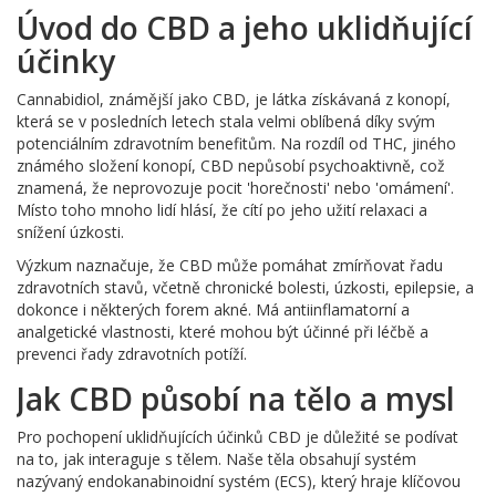
Úvod do CBD a jeho uklidňující
účinky
Cannabidiol, známější jako CBD, je látka získávaná z konopí,
která se v posledních letech stala velmi oblíbená díky svým
potenciálním zdravotním benefitům. Na rozdíl od THC, jiného
známého složení konopí, CBD nepůsobí psychoaktivně, což
znamená, že neprovozuje pocit 'horečnosti' nebo 'omámení'.
Místo toho mnoho lidí hlásí, že cítí po jeho užití relaxaci a
snížení úzkosti.
Výzkum naznačuje, že CBD může pomáhat zmírňovat řadu
zdravotních stavů, včetně chronické bolesti, úzkosti, epilepsie, a
dokonce i některých forem akné. Má antiinflamatorní a
analgetické vlastnosti, které mohou být účinné při léčbě a
prevenci řady zdravotních potíží.
Jak CBD působí na tělo a mysl
Pro pochopení uklidňujících účinků CBD je důležité se podívat
na to, jak interaguje s tělem. Naše těla obsahují systém
nazývaný endokanabinoidní systém (ECS), který hraje klíčovou