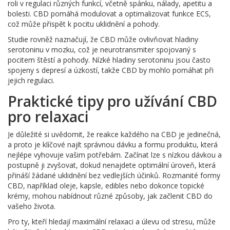
roli v regulaci různých funkcí, včetně spánku, nálady, apetitu a
bolesti. CBD pomáhá modulovat a optimalizovat funkce ECS,
což může přispět k pocitu uklidnění a pohody.
Studie rovněž naznačují, že CBD může ovlivňovat hladiny
serotoninu v mozku, což je neurotransmiter spojovaný s
pocitem štěstí a pohody. Nízké hladiny serotoninu jsou často
spojeny s depresí a úzkostí, takže CBD by mohlo pomáhat při
jejich regulaci.
Praktické tipy pro užívání CBD
pro relaxaci
Je důležité si uvědomit, že reakce každého na CBD je jedinečná,
a proto je klíčové najít správnou dávku a formu produktu, která
nejlépe vyhovuje vašim potřebám. Začínat lze s nízkou dávkou a
postupně ji zvyšovat, dokud nenajdete optimální úroveň, která
přináší žádané uklidnění bez vedlejších účinků. Rozmanité formy
CBD, například oleje, kapsle, edibles nebo dokonce topické
krémy, mohou nabídnout různé způsoby, jak začlenit CBD do
vašeho života.
Pro ty, kteří hledají maximální relaxaci a úlevu od stresu, může