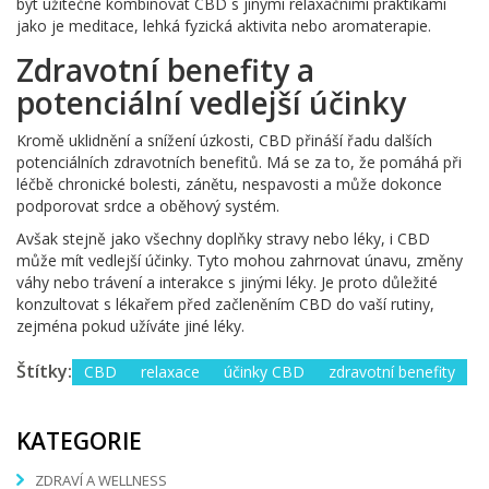
být užitečné kombinovat CBD s jinými relaxačními praktikami
jako je meditace, lehká fyzická aktivita nebo aromaterapie.
Zdravotní benefity a
potenciální vedlejší účinky
Kromě uklidnění a snížení úzkosti, CBD přináší řadu dalších
potenciálních zdravotních benefitů. Má se za to, že pomáhá při
léčbě chronické bolesti, zánětu, nespavosti a může dokonce
podporovat srdce a oběhový systém.
Avšak stejně jako všechny doplňky stravy nebo léky, i CBD
může mít vedlejší účinky. Tyto mohou zahrnovat únavu, změny
váhy nebo trávení a interakce s jinými léky. Je proto důležité
konzultovat s lékařem před začleněním CBD do vaší rutiny,
zejména pokud užíváte jiné léky.
Štítky:
CBD
relaxace
účinky CBD
zdravotní benefity
KATEGORIE
ZDRAVÍ A WELLNESS