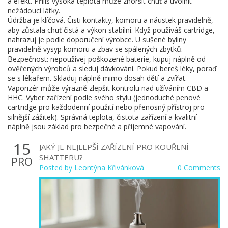
a efekt. Příliš vysoká teplota může zhoršit chuť a uvolnit
nežádoucí látky.
Údržba je klíčová. Čisti kontakty, komoru a náustek pravidelně,
aby zůstala chuť čistá a výkon stabilní. Když používáš cartridge,
nahrazuj je podle doporučení výrobce. U sušené byliny
pravidelně vysyp komoru a zbav se spálených zbytků.
Bezpečnost: nepoužívej poškozené baterie, kupuj náplně od
ověřených výrobců a sleduj dávkování. Pokud bereš léky, poraď
se s lékařem. Skladuj náplně mimo dosah dětí a zvířat.
Vaporizér může výrazně zlepšit kontrolu nad užíváním CBD a
HHC. Vyber zařízení podle svého stylu (jednoduché penové
cartridge pro každodenní použití nebo přenosný přístroj pro
silnější zážitek). Správná teplota, čistota zařízení a kvalitní
náplně jsou základ pro bezpečné a příjemné vapování.
15
JAKÝ JE NEJLEPŠÍ ZAŘÍZENÍ PRO KOUŘENÍ
SHATTERU?
PRO
Posted by
Leontýna Křivánková
0 Comments