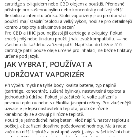
cartridge s e-liquidem nebo CBD olejem a pouštíš. Přenosné
přístroje pro sušenou bylinu nebo koncentráty nabízejí větší
flexibilitu a intenzitu účinku. Stolní vaporizéry jsou pro domácí
použití: mají stabilní teplotu a velký výkon, hodí se pro detailnější
kontrolu teploty a skupinové sezení.
Pro CBD a HHC jsou nejčastější cartridge a e-liquidy. Pokud
chceš jedlý nebo tinkturu použít jinak, zvaž kompatibilitu — ne
všechno do každého zařízení patří. Například do běžné 510
cartridge patří pouze oleje určené pro inhalaci, ne běžné tinktury
určené pod jazyk.
JAK VYBRAT, POUŽÍVAT A
UDRŽOVAT VAPORIZÉR
Při výběru mysli na tyhle body: kvalita baterie, typ náplně
(cartridge, koncentrát, sušená bylinka), nastavitelná teplota a
jednoduchá údržba. Pokud jsi začátečník, volte zařízení s
pevnou teplotou nebo s několika jasnými režimy. Pro zkušenější
uživatele je lepší nastavitelná teplota, protože různé
kanabinoidy se aktivují při různé teplotě.
Použití je jednoduché: nabij baterii, vlož náplň, nastav teplotu a
počkej, až zařízení dosáhne požadované hodnoty. Malá rada:
začni na nižší teplotě a postupně zvyšuj, abys našel ideální chuť