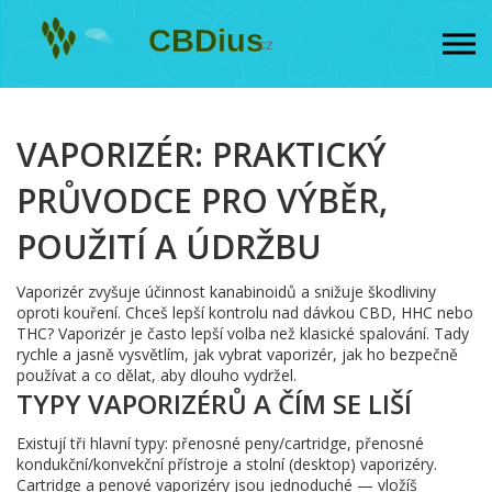
VAPORIZÉR: PRAKTICKÝ
PRŮVODCE PRO VÝBĚR,
POUŽITÍ A ÚDRŽBU
Vaporizér zvyšuje účinnost kanabinoidů a snižuje škodliviny
oproti kouření. Chceš lepší kontrolu nad dávkou CBD, HHC nebo
THC? Vaporizér je často lepší volba než klasické spalování. Tady
rychle a jasně vysvětlím, jak vybrat vaporizér, jak ho bezpečně
používat a co dělat, aby dlouho vydržel.
TYPY VAPORIZÉRŮ A ČÍM SE LIŠÍ
Existují tři hlavní typy: přenosné peny/cartridge, přenosné
kondukční/konvekční přístroje a stolní (desktop) vaporizéry.
Cartridge a penové vaporizéry jsou jednoduché — vložíš