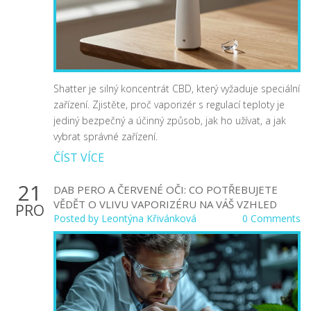
Shatter je silný koncentrát CBD, který vyžaduje speciální
zařízení. Zjistěte, proč vaporizér s regulací teploty je
jediný bezpečný a účinný způsob, jak ho užívat, a jak
vybrat správné zařízení.
ČÍST VÍCE
21
DAB PERO A ČERVENÉ OČI: CO POTŘEBUJETE
VĚDĚT O VLIVU VAPORIZÉRU NA VÁŠ VZHLED
PRO
Posted by
Leontýna Křivánková
0 Comments