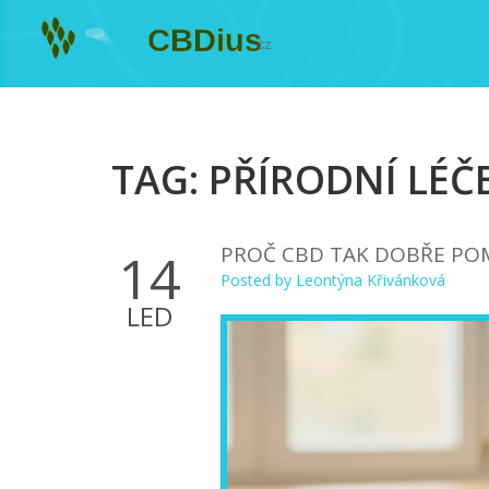
TAG: PŘÍRODNÍ LÉČ
PROČ CBD TAK DOBŘE POM
14
Posted by
Leontýna Křivánková
LED