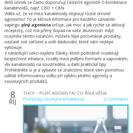
delší účinek se často doporučují částeční agonisté či kombinace
kanabinoidů, např. CBD + CBN.
Vidíte už, že se mezi kanabinoidy objevují různé úrovně
agonismu? To je klíčová informace pro každého uživatele
vapingu:
plný agonista
určuje, jak moc a jak rychle se aktivují
receptory, což má přímý dopad na vaše zkušenosti. Když
rozumíte těmto vztahům, můžete lépe porovnávat produkty,
nastavit své zařízení a volit dávkování, které vám nejlépe
vyhovuje.
V následující sekci najdete články, které podrobně rozebírají
bezpečnost inhalace, rozdíly mezi jedlými formami a vapováním,
vliv kanabinoidů na soustředění, a další praktické tipy.
Prohlédněte si je a vybavte se znalostmi, které vám pomohou
udělat informovanou volbu při výběru plného agonisty a
souvisejících produktů.
8
THCP - PLNÝ AGONISTA? CO ŘÍKÁ VĚDA
Posted by
Leontýna Křivánková
0 Comments
ŘÍJ