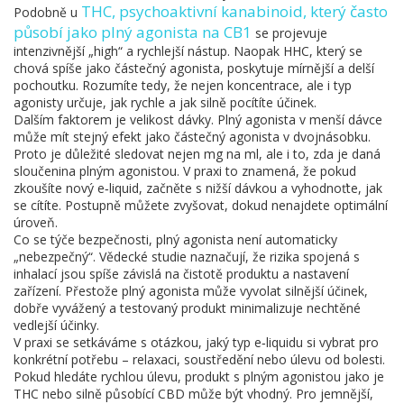
THC
,
psychoaktivní kanabinoid, který často
Podobně u
působí jako plný agonista na CB1
se projevuje
intenzivnější „high“ a rychlejší nástup. Naopak HHC, který se
chová spíše jako částečný agonista, poskytuje mírnější a delší
pochoutku. Rozumíte tedy, že nejen koncentrace, ale i typ
agonisty určuje, jak rychle a jak silně pocítíte účinek.
Dalším faktorem je velikost dávky. Plný agonista v menší dávce
může mít stejný efekt jako částečný agonista v dvojnásobku.
Proto je důležité sledovat nejen mg na ml, ale i to, zda je daná
sloučenina plným agonistou. V praxi to znamená, že pokud
zkoušíte nový e‑liquid, začněte s nižší dávkou a vyhodnoťte, jak
se cítíte. Postupně můžete zvyšovat, dokud nenajdete optimální
úroveň.
Co se týče bezpečnosti, plný agonista není automaticky
„nebezpečný“. Vědecké studie naznačují, že rizika spojená s
inhalací jsou spíše závislá na čistotě produktu a nastavení
zařízení. Přestože plný agonista může vyvolat silnější účinek,
dobře vyvážený a testovaný produkt minimalizuje nechtěné
vedlejší účinky.
V praxi se setkáváme s otázkou, jaký typ e‑liquidu si vybrat pro
konkrétní potřebu – relaxaci, soustředění nebo úlevu od bolesti.
Pokud hledáte rychlou úlevu, produkt s plným agonistou jako je
THC nebo silně působící CBD může být vhodný. Pro jemnější,