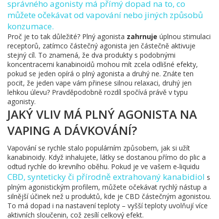
správného agonisty má přímý dopad na to, co
můžete očekávat od vapování nebo jiných způsobů
konzumace.
Proč je to tak důležité? Plný agonista
zahrnuje
úplnou stimulaci
receptorů, zatímco částečný agonista jen částečně aktivuje
stejný cíl. To znamená, že dva produkty s podobnými
koncentracemi kanabinoidů mohou mít zcela odlišné efekty,
pokud se jeden opírá o plný agonista a druhý ne. Znáte ten
pocit, že jeden vape vám přinese silnou relaxaci, druhý jen
lehkou úlevu? Pravděpodobně rozdíl spočívá právě v typu
agonisty.
JAKÝ VLIV MÁ PLNÝ AGONISTA NA
VAPING A DÁVKOVÁNÍ?
Vapování se rychle stalo populárním způsobem, jak si užít
kanabinoidy. Když inhalujete, látky se dostanou přímo do plic a
odtud rychle do krevního oběhu. Pokud je ve vašem e‑liquidu
CBD
,
synteticky či přírodně extrahovaný kanabidiol
s
plným agonistickým profilem, můžete očekávat rychlý nástup a
silnější účinek než u produktů, kde je CBD částečným agonistou.
To má dopad i na nastavení teploty – vyšší teploty uvolňují více
aktivních sloučenin, což zesílí celkový efekt.