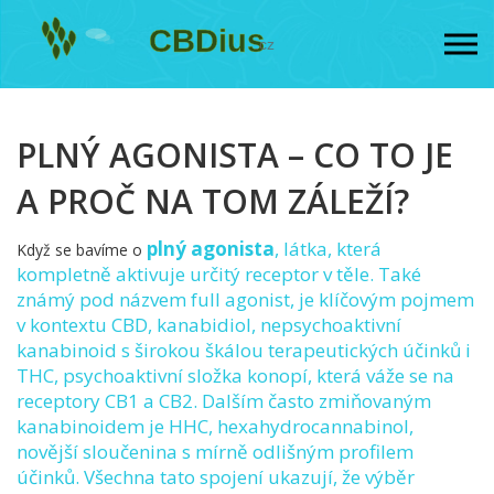
PLNÝ AGONISTA – CO TO JE
A PROČ NA TOM ZÁLEŽÍ?
plný agonista
,
látka, která
Když se bavíme o
kompletně aktivuje určitý receptor v těle
. Také
známý pod názvem
full agonist
, je klíčovým pojmem
v kontextu
CBD
,
kanabidiol, nepsychoaktivní
kanabinoid s širokou škálou terapeutických účinků
i
THC
,
psychoaktivní složka konopí, která váže se na
receptory CB1 a CB2
. Dalším často zmiňovaným
kanabinoidem je
HHC
,
hexahydrocannabinol,
novější sloučenina s mírně odlišným profilem
účinků
. Všechna tato spojení ukazují, že výběr