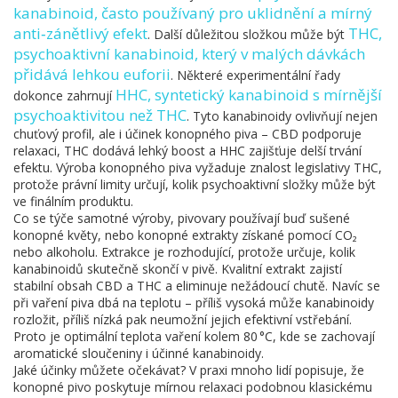
kanabinoid, často používaný pro uklidnění a mírný
anti‑zánětlivý efekt
THC
,
. Další důležitou složkou může být
psychoaktivní kanabinoid, který v malých dávkách
přidává lehkou euforii
. Některé experimentální řady
HHC
,
syntetický kanabinoid s mírnější
dokonce zahrnují
psychoaktivitou než THC
. Tyto kanabinoidy ovlivňují nejen
chuťový profil, ale i účinek konopného piva – CBD podporuje
relaxaci, THC dodává lehký boost a HHC zajišťuje delší trvání
efektu. Výroba konopného piva vyžaduje znalost legislativy THC,
protože právní limity určují, kolik psychoaktivní složky může být
ve finálním produktu.
Co se týče samotné výroby, pivovary používají buď sušené
konopné květy, nebo konopné extrakty získané pomocí CO₂
nebo alkoholu. Extrakce je rozhodující, protože určuje, kolik
kanabinoidů skutečně skončí v pivě. Kvalitní extrakt zajistí
stabilní obsah CBD a THC a eliminuje nežádoucí chutě. Navíc se
při vaření piva dbá na teplotu – příliš vysoká může kanabinoidy
rozložit, příliš nízká pak neumožní jejich efektivní vstřebání.
Proto je optimální teplota vaření kolem 80 °C, kde se zachovají
aromatické sloučeniny i účinné kanabinoidy.
Jaké účinky můžete očekávat? V praxi mnoho lidí popisuje, že
konopné pivo poskytuje mírnou relaxaci podobnou klasickému