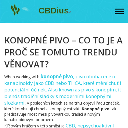
KONOPNÉ PIVO – CO TO JE A
PROČ SE TOMUTO TRENDU
VĚNOVAT?
konopné pivo
,
pivo obohacené o
When working with
kanabinoidy jako CBD nebo THCA, které mění chuť i
potenciální účinek
. Also known as
pivo s konopím
, it
blends tradiční sládky s moderními konopnými
složkami.
V posledních letech se na trhu objevil řadu značek,
které kombinují chmel a konopný extrakt.
Konopné pivo
tak
představuje most mezi pivovarskou tradicí a novým
kanabinoidovým boomem.
CBD
,
nepsychoaktivní
Klíčovým hráčem v této směsi je