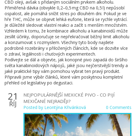
CBD oleji, avšak s přidaným sociálním prvkem alkoholu.
Přiměřená dávka (obvykle 0,2–0,5 mg CBD na 0,5 l) nepůsobí
ospalost, ale pomáhá snížit stres po dlouhém dni. Pokud je ve
hře THC, může se objevit lehká euforie, která se rychle vytrácí.
Je důležité sledovat vlastní reakci a začít s menším množstvím.
Vzhledem k tomu, že kombinace alkoholu a kanabinoidů může
zesílit účinky, doporučuje se nepřekračovat běžný limit alkoholu
a konzumovat s rozmyslem. Všechny tyto body najdete
podrobně rozebrány v přiložených článcích, kde se dozvíte více
o zdraví, legálnosti i chuťových experimentech.
Podívejte se dál a objevte, jak konopné pivo zapadá do širšího
světa kanabinoidových nápojů, jaké jsou nejčerstvější trendy a
jaké praktické tipy vám pomohou vybrat ten pravý produkt.
Připravili jsme výběr článků, které vám poskytnou kompletní
přehled od legislativy po degustaci.
21
NEJPOPULÁRNĚJŠÍ MEXICKÉ PIVO - CO PIJÍ
MEXIČANÉ NEJRADĚJI?
ŘÍJ
Posted by
Leontýna Křivánková
0 Comments