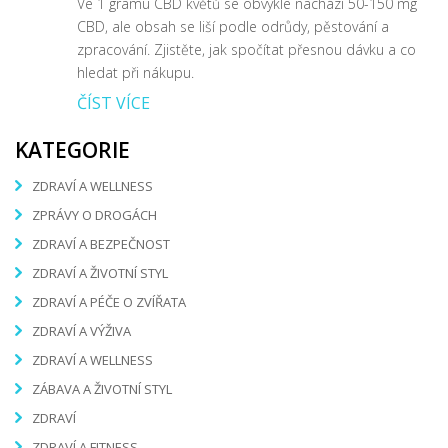
Ve 1 gramu CBD květů se obvykle nachází 50-150 mg
CBD, ale obsah se liší podle odrůdy, pěstování a
zpracování. Zjistěte, jak spočítat přesnou dávku a co
hledat při nákupu.
ČÍST VÍCE
KATEGORIE
ZDRAVÍ A WELLNESS
ZPRÁVY O DROGÁCH
ZDRAVÍ A BEZPEČNOST
ZDRAVÍ A ŽIVOTNÍ STYL
ZDRAVÍ A PÉČE O ZVÍŘATA
ZDRAVÍ A VÝŽIVA
ZDRAVÍ A WELLNESS
ZÁBAVA A ŽIVOTNÍ STYL
ZDRAVÍ
ZDRAVÍ A FITNESS