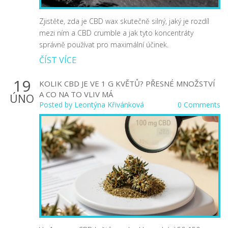
Zjistěte, zda je CBD wax skutečně silný, jaký je rozdíl
mezi ním a CBD crumble a jak tyto koncentráty
správně používat pro maximální účinek.
ČÍST VÍCE
19
KOLIK CBD JE VE 1 G KVĚTŮ? PŘESNÉ MNOŽSTVÍ
A CO NA TO VLIV MÁ
ÚNO
Posted by
Leontýna Křivánková
0 Comments