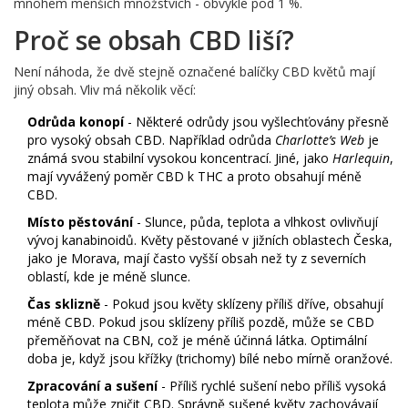
mnohem menších množstvích - obvykle pod 1 %.
Proč se obsah CBD liší?
Není náhoda, že dvě stejně označené balíčky CBD květů mají
jiný obsah. Vliv má několik věcí:
Odrůda konopí
- Některé odrůdy jsou vyšlechťovány přesně
pro vysoký obsah CBD. Například odrůda
Charlotte’s Web
je
známá svou stabilní vysokou koncentrací. Jiné, jako
Harlequin
,
mají vyvážený poměr CBD k THC a proto obsahují méně
CBD.
Místo pěstování
- Slunce, půda, teplota a vlhkost ovlivňují
vývoj kanabinoidů. Květy pěstované v jižních oblastech Česka,
jako je Morava, mají často vyšší obsah než ty z severních
oblastí, kde je méně slunce.
Čas sklizně
- Pokud jsou květy sklízeny příliš dříve, obsahují
méně CBD. Pokud jsou sklízeny příliš pozdě, může se CBD
přeměňovat na CBN, což je méně účinná látka. Optimální
doba je, když jsou křížky (trichomy) bílé nebo mírně oranžové.
Zpracování a sušení
- Příliš rychlé sušení nebo příliš vysoká
teplota může zničit CBD. Správně sušené květy zachovávají