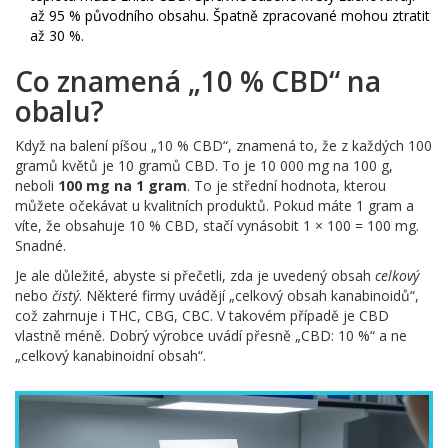
až 95 % původního obsahu. Špatně zpracované mohou ztratit
až 30 %.
Co znamená „10 % CBD“ na
obalu?
Když na balení píšou „10 % CBD“, znamená to, že z každých 100
gramů květů je 10 gramů CBD. To je 10 000 mg na 100 g,
neboli
100 mg na 1 gram
. To je střední hodnota, kterou
můžete očekávat u kvalitních produktů. Pokud máte 1 gram a
víte, že obsahuje 10 % CBD, stačí vynásobit 1 × 100 = 100 mg.
Snadné.
Je ale důležité, abyste si přečetli, zda je uvedený obsah
celkový
nebo
čistý
. Některé firmy uvádějí „celkový obsah kanabinoidů“,
což zahrnuje i THC, CBG, CBC. V takovém případě je CBD
vlastně méně. Dobrý výrobce uvádí přesně „CBD: 10 %“ a ne
„celkový kanabinoidní obsah“.