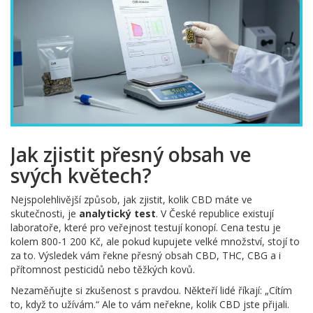
Jak zjistit přesný obsah ve
svých květech?
Nejspolehlivější způsob, jak zjistit, kolik CBD máte ve
skutečnosti, je
analytický test
. V České republice existují
laboratoře, které pro veřejnost testují konopí. Cena testu je
kolem 800-1 200 Kč, ale pokud kupujete velké množství, stojí to
za to. Výsledek vám řekne přesný obsah CBD, THC, CBG a i
přítomnost pesticidů nebo těžkých kovů.
Nezaměňujte si zkušenost s pravdou. Někteří lidé říkají: „Cítím
to, když to užívám.“ Ale to vám neřekne, kolik CBD jste přijali.