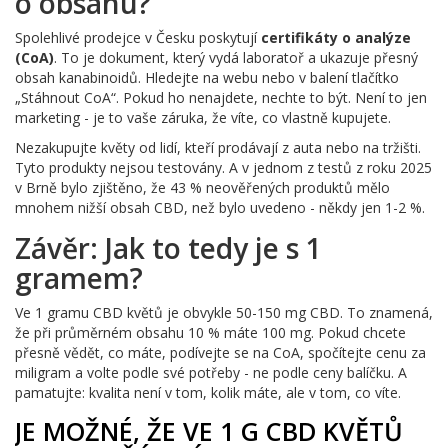
o obsahu?
Spolehlivé prodejce v Česku poskytují
certifikáty o analýze
(CoA)
. To je dokument, který vydá laboratoř a ukazuje přesný
obsah kanabinoidů. Hledejte na webu nebo v balení tlačítko
„Stáhnout CoA“. Pokud ho nenajdete, nechte to být. Není to jen
marketing - je to vaše záruka, že víte, co vlastně kupujete.
Nezakupujte květy od lidí, kteří prodávají z auta nebo na tržišti.
Tyto produkty nejsou testovány. A v jednom z testů z roku 2025
v Brně bylo zjištěno, že 43 % neověřených produktů mělo
mnohem nižší obsah CBD, než bylo uvedeno - někdy jen 1-2 %.
Závěr: Jak to tedy je s 1
gramem?
Ve 1 gramu CBD květů je obvykle 50-150 mg CBD. To znamená,
že při průměrném obsahu 10 % máte 100 mg. Pokud chcete
přesně vědět, co máte, podívejte se na CoA, spočítejte cenu za
miligram a volte podle své potřeby - ne podle ceny balíčku. A
pamatujte: kvalita není v tom, kolik máte, ale v tom, co víte.
JE MOŽNÉ, ŽE VE 1 G CBD KVĚTŮ