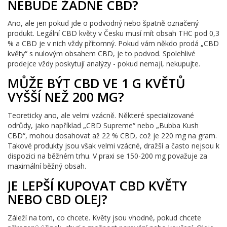
NEBUDE ŽÁDNÉ CBD?
Ano, ale jen pokud jde o podvodný nebo špatně označený
produkt. Legální CBD květy v Česku musí mít obsah THC pod 0,3
% a CBD je v nich vždy přítomný. Pokud vám někdo prodá „CBD
květy“ s nulovým obsahem CBD, je to podvod. Spolehlivé
prodejce vždy poskytují analýzy - pokud nemají, nekupujte.
MŮŽE BÝT CBD VE 1 G KVĚTŮ
VYŠŠÍ NEŽ 200 MG?
Teoreticky ano, ale velmi vzácně. Některé specializované
odrůdy, jako například „CBD Supreme“ nebo „Bubba Kush
CBD“, mohou dosahovat až 22 % CBD, což je 220 mg na gram.
Takové produkty jsou však velmi vzácné, dražší a často nejsou k
dispozici na běžném trhu. V praxi se 150-200 mg považuje za
maximální běžný obsah.
JE LEPŠÍ KUPOVAT CBD KVĚTY
NEBO CBD OLEJ?
Záleží na tom, co chcete. Květy jsou vhodné, pokud chcete