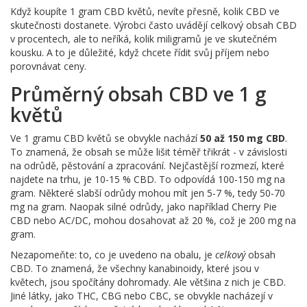
Když koupíte 1 gram CBD květů, nevíte přesně, kolik CBD ve
skutečnosti dostanete. Výrobci často uvádějí celkový obsah CBD
v procentech, ale to neříká, kolik miligramů je ve skutečném
kousku. A to je důležité, když chcete řídit svůj příjem nebo
porovnávat ceny.
Průměrný obsah CBD ve 1 g
květů
Ve 1 gramu CBD květů se obvykle nachází
50 až 150 mg CBD
.
To znamená, že obsah se může lišit téměř třikrát - v závislosti
na odrůdě, pěstování a zpracování. Nejčastější rozmezí, které
najdete na trhu, je 10-15 % CBD. To odpovídá 100-150 mg na
gram. Některé slabší odrůdy mohou mít jen 5-7 %, tedy 50-70
mg na gram. Naopak silné odrůdy, jako například Cherry Pie
CBD nebo AC/DC, mohou dosahovat až 20 %, což je 200 mg na
gram.
Nezapomeňte: to, co je uvedeno na obalu, je
celkový
obsah
CBD. To znamená, že všechny kanabinoidy, které jsou v
květech, jsou spočítány dohromady. Ale většina z nich je CBD.
Jiné látky, jako THC, CBG nebo CBC, se obvykle nacházejí v