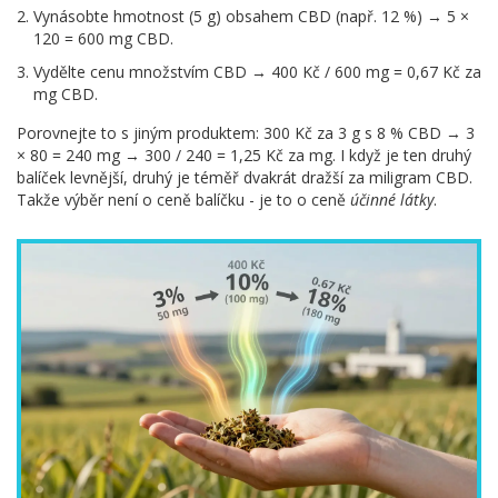
Vynásobte hmotnost (5 g) obsahem CBD (např. 12 %) → 5 ×
120 = 600 mg CBD.
Vydělte cenu množstvím CBD → 400 Kč / 600 mg = 0,67 Kč za
mg CBD.
Porovnejte to s jiným produktem: 300 Kč za 3 g s 8 % CBD → 3
× 80 = 240 mg → 300 / 240 = 1,25 Kč za mg. I když je ten druhý
balíček levnější, druhý je téměř dvakrát dražší za miligram CBD.
Takže výběr není o ceně balíčku - je to o ceně
účinné látky
.