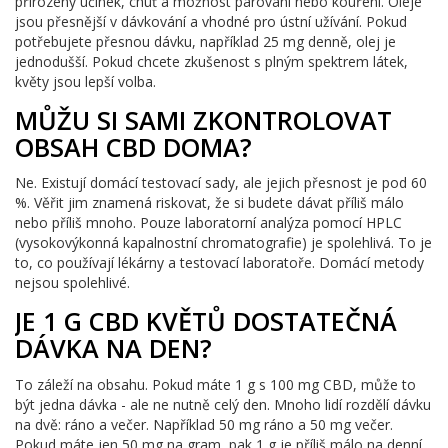
přirozený účinek, chuť a možnost parování nebo kouření. Oleje
jsou přesnější v dávkování a vhodné pro ústní užívání. Pokud
potřebujete přesnou dávku, například 25 mg denně, olej je
jednodušší. Pokud chcete zkušenost s plným spektrem látek,
květy jsou lepší volba.
MŮŽU SI SAMI ZKONTROLOVAT
OBSAH CBD DOMA?
Ne. Existují domácí testovací sady, ale jejich přesnost je pod 60
%. Věřit jim znamená riskovat, že si budete dávat příliš málo
nebo příliš mnoho. Pouze laboratorní analýza pomocí HPLC
(vysokovýkonná kapalnostní chromatografie) je spolehlivá. To je
to, co používají lékárny a testovací laboratoře. Domácí metody
nejsou spolehlivé.
JE 1 G CBD KVĚTŮ DOSTATEČNÁ
DÁVKA NA DEN?
To záleží na obsahu. Pokud máte 1 g s 100 mg CBD, může to
být jedna dávka - ale ne nutně celý den. Mnoho lidí rozdělí dávku
na dvě: ráno a večer. Například 50 mg ráno a 50 mg večer.
Pokud máte jen 50 mg na gram, pak 1 g je příliš málo na denní