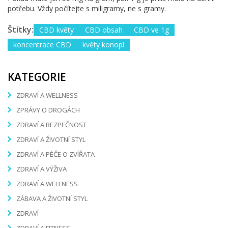
potřebu. Vždy počítejte s miligramy, ne s gramy.
Štítky:
CBD květy
CBD obsah
CBD ve 1g
koncentrace CBD
květy konopí
KATEGORIE
ZDRAVÍ A WELLNESS
ZPRÁVY O DROGÁCH
ZDRAVÍ A BEZPEČNOST
ZDRAVÍ A ŽIVOTNÍ STYL
ZDRAVÍ A PÉČE O ZVÍŘATA
ZDRAVÍ A VÝŽIVA
ZDRAVÍ A WELLNESS
ZÁBAVA A ŽIVOTNÍ STYL
ZDRAVÍ