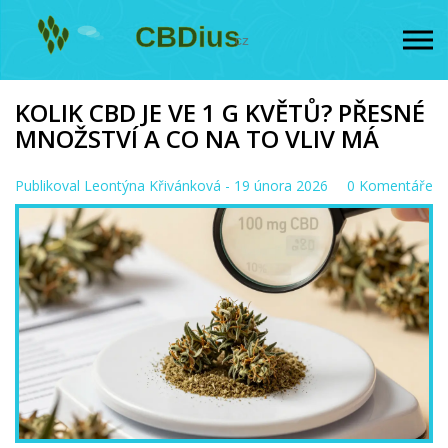
KOLIK CBD JE VE 1 G KVĚTŮ? PŘESNÉ
MNOŽSTVÍ A CO NA TO VLIV MÁ
Publikoval
Leontýna Křivánková
- 19 února 2026
0 Komentáře