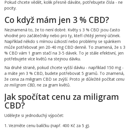
Pokud chcete vědět, kolik přesně dáváte, potřebujete čísla - ne
pocity.
Co když mám jen 3 % CBD?
Neznamená to, že to není dobré. Květy s 3 % CBD jsou často
vhodné pro začátečníky nebo pro ty, kteří chtějí jemný účinek.
Například někdo s mírnou úzkostí nebo problémy se spánkem
může potřebovat jen 20-40 mg CBD denně. To znamená, že s 3
% CBD vám 1 gram stačí na 3-5 dávek. To je stále efektivní, jen
potřebujete více květů na stejnou dávku.
Na druhé straně, pokud chcete vyšší dávku - například 150 mg -
a máte jen 3 % CBD, budete potřebovat 5 gramů. To znamená,
že cena za miligram CBD se zvýší. Proto je důležité počítat
cenu
za miligram CBD
, ne za gram květů.
Jak spočítat cenu za miligram
CBD?
Udělejte si jednoduchý výpočet:
Vezměte cenu balíčku (např. 400 Kč za 5 g).