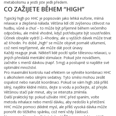
metabolismu a jestli jste jedli předem.
CO ZAŽIJETE BĚHEM “HIGH”
Typický high po HHC je popisován jako lehká euforie, mírná
relaxace a zlepšená nálada. Většina lidí cítí zvýšenou citlivost na
hudbu, vůně a chuť – to může být příjemné během večerního
odpočinku, ale méně vhodné, když potřebujete být soustředěni.
Účinek obvykle vydrží 2–4 hodiny, ale u vyšších dávek může trvat
až 6 hodin. Po době „high“ se může objevit pomalé utlumení,
což není nepříjemné, ale může dát pocit únavy.
Každý reaguje jinak. Někteří lidé pocítí spíše tělesnou relaxaci, u
jiných převládá mentální stimulace. Pokud jste nováčkem,
začněte s menší dávkou (např. 5 mg) a postupně si najděte své
optimální množství.
Pro maximální kontrolu nad efektem se vyhněte kombinaci HHC
s alkoholem nebo silnými sedativy. Tyto směsi mohou zesílit
ospalost nebo narušit koordinaci. Pokud se vám high zdá příliš
silný, najděte klidné místo, dejte si vodu a počkejte, až přejde.
Většinou stačí pár minut, aby se intenzita zmírnila.
Další praktický tip: pokud užíváte HHC před spaním, volte
metodu inhalace nebo menší dávku, aby nedošlo k přetížení.
HHC může pomoci zklidnit mysl, ale příliš vysoká dávka může
ponořit do těžkého spánku, což není vždy žádoucí.