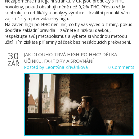
Nezapomeňte na legální stránku. V ČR jsou produkty s HHC
povoleny, pokud obsahují méně než 0,2 % THC. Přesto vždy
kontrolujte certifikáty a analýzy výrobce – kvalitní produkt vám
zajistí čistý a předvídatelný high.
Na závěr: high po HHC není nic, co by vás vyvedlo z míry, pokud
dodržíte základní pravidla – začněte s nízkou dávkou,
respektujte svůj metabolismus a vyberte si vhodnou metodu
užití. Tím získáte příjemný zážitek bez nežádoucích překvapení.
30
JAK DLOUHO TRVÁ HIGH PO HHC? DÉLKA
ÚČINKU, FAKTORY A SROVNÁNÍ
ZÁŘ
Posted by
Leontýna Křivánková
0 Comments