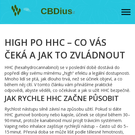
HIGH PO HHC – CO VÁS
ČEKÁ A JAK TO ZVLÁDNOUT
HHC (hexahydrocannabinol) se v poslední době dostává do
popředí díky svému mírnému „high“ efektu a legální dostupnosti.
Mnoho lidí se ptá, jak dlouho trvá, než se účinek objeví, a co
během něj cítí. V tomto článku vám přinášíme praktické
odpovědi, abyste věděli, co očekávat a jak si užít HHC bezpečně.
JAK RYCHLE HHC ZAČNE PŮSOBIT
Rychlost nástupu silně závisí na způsobu užití. Pokud si dáte
HHC gumové bonbony nebo kapsle, účinek se objeví během 30–
90 minut, protože kanabinoid musí projít trávicím systémem.
Vaping nebo inhalace zajišťuje rychlejší nástup – často už do 5–
15 minut. Přesná doba se může lišit podle tělesné hmotnosti,