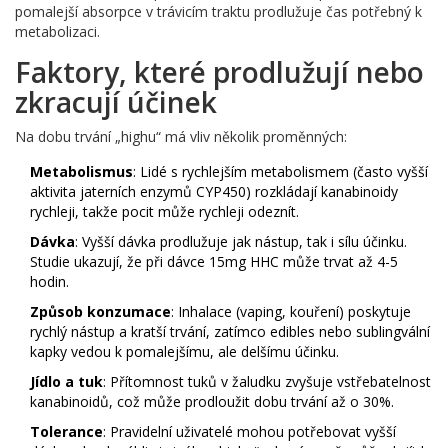
pomalejší absorpce v trávicím traktu prodlužuje čas potřebný k
metabolizaci.
Faktory, které prodlužují nebo
zkracují účinek
Na dobu trvání „highu“ má vliv několik proměnných:
Metabolismus
: Lidé s rychlejším metabolismem (často vyšší
aktivita jaterních enzymů CYP450) rozkládají kanabinoidy
rychleji, takže pocit může rychleji odeznít.
Dávka
: Vyšší dávka prodlužuje jak nástup, tak i sílu účinku.
Studie ukazují, že při dávce 15mg HHC může trvat až 4-5
hodin.
Způsob konzumace
: Inhalace (vaping, kouření) poskytuje
rychlý nástup a kratší trvání, zatímco edibles nebo sublingvální
kapky vedou k pomalejšímu, ale delšímu účinku.
Jídlo a tuk
: Přítomnost tuků v žaludku zvyšuje vstřebatelnost
kanabinoidů, což může prodloužit dobu trvání až o 30%.
Tolerance
: Pravidelní uživatelé mohou potřebovat vyšší