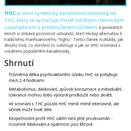
HHC
je
semi-syntetický kanabinoid odvozený od
THC, který se vyznačuje mírně odlišným chemickým
uspořádáním a prodlouženým účinkem
. V posledních
letech si získává pozornost uživatelů, kteří hledají alternativu k
tradičnímu marihuanovému "highu". Tento článek rozkládá, jak
dlouho trvá, co všechno to ovlivňuje a jak se HHC srovnává s
ostatními populárními kanabinoidy.
Shrnutí
Průměrná délka psychoaktivního účinku HHC se pohybuje
mezi 2-4 hodinami.
Metabolismus, dávkování, způsob konzumace a individuální
tolerance mohou dobu výrazně prodloužit nebo zkrátit.
Ve srovnání s THC působí HHC mírně méně intenzivně, ale
účinek může trvat déle.
Bezpečnostní profil HHC zatím není plně prozkoumán -
rozumné dávkování a opatrnost jsou klíčové.