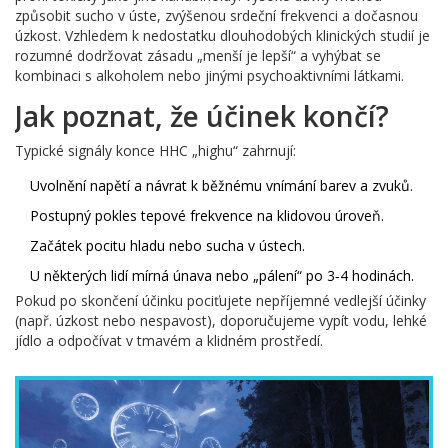
způsobit sucho v úste, zvýšenou srdeční frekvenci a dočasnou
úzkost. Vzhledem k nedostatku dlouhodobých klinických studií je
rozumné dodržovat zásadu „menší je lepší“ a vyhýbat se
kombinaci s alkoholem nebo jinými psychoaktivními látkami.
Jak poznat, že účinek končí?
Typické signály konce HHC „highu“ zahrnují:
Uvolnění napětí a návrat k běžnému vnímání barev a zvuků.
Postupný pokles tepové frekvence na klidovou úroveň.
Začátek pocitu hladu nebo sucha v ústech.
U některých lidí mírná únava nebo „pálení“ po 3‑4 hodinách.
Pokud po skončení účinku pociťujete nepříjemné vedlejší účinky
(např. úzkost nebo nespavost), doporučujeme vypít vodu, lehké
jídlo a odpočívat v tmavém a klidném prostředí.