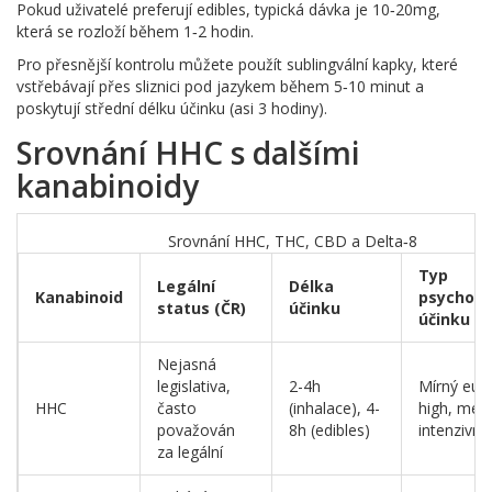
Pokud uživatelé preferují edibles, typická dávka je 10‑20mg,
která se rozloží během 1‑2 hodin.
Pro přesnější kontrolu můžete použít sublingvální kapky, které
vstřebávají přes sliznici pod jazykem během 5‑10 minut a
poskytují střední délku účinku (asi 3 hodiny).
Srovnání HHC s dalšími
kanabinoidy
Srovnání HHC, THC, CBD a Delta‑8
Typ
Legální
Délka
Kanabinoid
psychoak
status (ČR)
účinku
účinku
Nejasná
legislativa,
2-4h
Mírný eufo
HHC
často
(inhalace), 4-
high, mén
považován
8h (edibles)
intenzivní
za legální