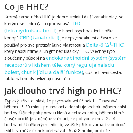
Co je HHC?
Kromě samotného HHC je dobré zmínit i další kanabinoidy, se
THC
kterými se s ním často porovnává.
(
tetrahydrokanabinol
)
je hlavní psychoaktivní složka
CBD
(
kanabidiol
)
konopí,
je nepsychoaktivní a často se
Delta‑8
(
Δ⁸‑THC
)
používá pro své protizánětlivé vlastnosti a
,
který nabízí mírnější „high“ než klasický THC. Všechny tyto
endokanabinoidní systém
(
systém
sloučeniny působí na
receptorů v lidském těle, který reguluje náladu,
bolest, chuť k jídlu a další funkce
)
, což je hlavní cesta,
jak kanabinoidy ovlivňují naše tělo.
Jak dlouho trvá high po HHC?
Typický uživatel hlásí, že psychoaktivní účinek HHC nastává
během 15-30 minut po inhalaci a dosahuje vrcholu během další
hodiny. Účinek pak pomalu klesá a celková doba, během které
člověk pociťuje změněné vnímání, se pohybuje mezi 2 a 4
hodinami. U některých jedinců, zvláště při konzumaci v podobě
edibles, může účinek přetrvávat i 6 až 8 hodin, protože