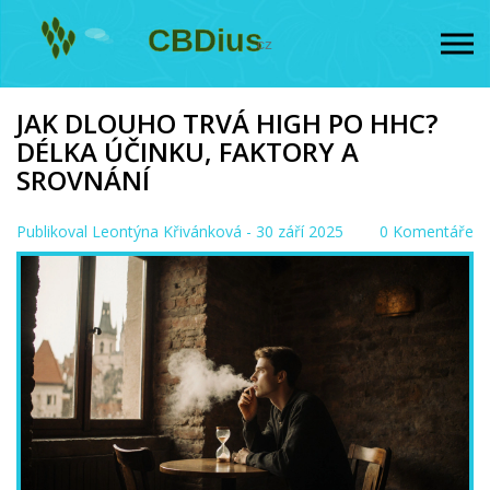
JAK DLOUHO TRVÁ HIGH PO HHC?
DÉLKA ÚČINKU, FAKTORY A
SROVNÁNÍ
Publikoval
Leontýna Křivánková
- 30 září 2025
0 Komentáře