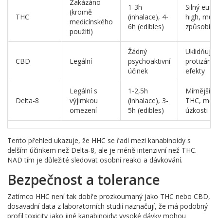
Zakázáno
1-3h
Silný eufo
(kromě
THC
(inhalace), 4-
high, můž
medicínského
6h (edibles)
způsobit 
použití)
Žádný
Uklidňující
CBD
Legální
psychoaktivní
protizánět
účinek
efekty
Legální s
1-2,5h
Mírnější h
Delta‑8
výjimkou
(inhalace), 3-
THC, mén
omezení
5h (edibles)
úzkosti
Tento přehled ukazuje, že HHC se řadí mezi kanabinoidy s
delším účinkem než Delta‑8, ale je méně intenzivní než THC.
NAD tím je důležité sledovat osobní reakci a dávkování.
Bezpečnost a tolerance
Zatímco HHC není tak dobře prozkoumaný jako THC nebo CBD,
dosavadní data z laboratorních studií naznačují, že má podobný
profil toxicity jako jiné kanabinoidy: vysoké dávky mohou