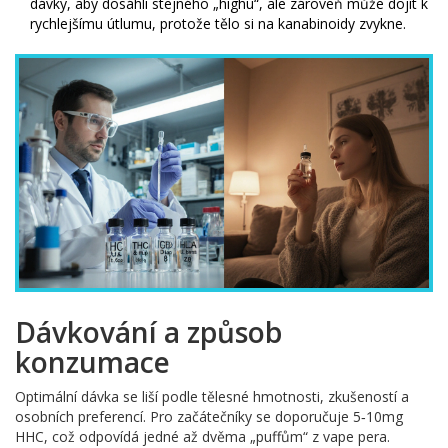
dávky, aby dosáhli stejného „highu“, ale zároveň může dojít k
rychlejšímu útlumu, protože tělo si na kanabinoidy zvykne.
Dávkování a způsob
konzumace
Optimální dávka se liší podle tělesné hmotnosti, zkušeností a
osobních preferencí. Pro začátečníky se doporučuje 5‑10mg
HHC, což odpovídá jedné až dvěma „puffům“ z vape pera.