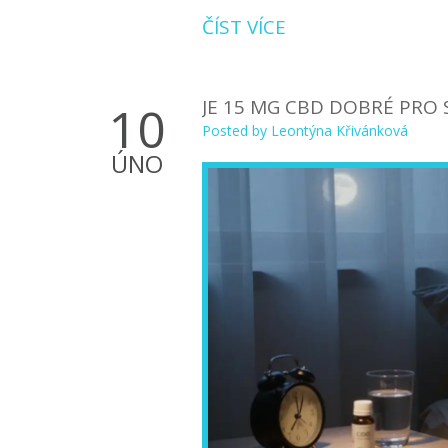
ČÍST VÍCE
JE 15 MG CBD DOBRÉ PRO 
10
Posted by
Leontýna Křivánková
ÚNO