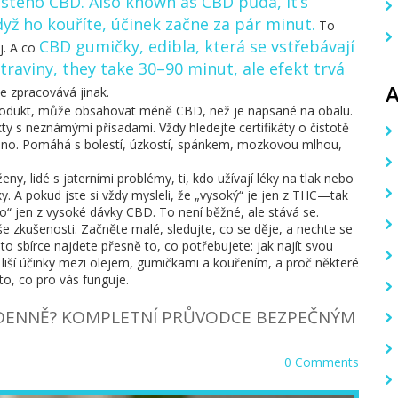
istého CBD
. Also known as
CBD půda
, it’s
dyž ho kouříte, účinek začne za pár minut.
To
CBD gumičky
,
edibla, která se vstřebávají
j. A co
traviny
, they take 30–90 minut, ale efekt trvá
e zpracovává jinak.
produkt, může obsahovat méně CBD, než je napsané na obalu.
ty s neznámými přísadami. Vždy hledejte certifikáty o čistotě
chno. Pomáhá s bolestí, úzkostí, spánkem, mozkovou mlhou,
 lidé s jaterními problémy, ti, kdo užívají léky na tlak nebo
y. A pokud jste si vždy mysleli, že „vysoký“ je jen z THC—tak
ysoko“ jen z vysoké dávky CBD. To není běžné, ale stává se.
e zkušenosti. Začněte malé, sledujte, co se děje, a nechte se
této sbírce najdete přesně to, co potřebujete: jak najít svou
e liší účinky mezi olejem, gumičkami a kouřením, a proč některé
 to, co pro vás funguje.
 DENNĚ? KOMPLETNÍ PRŮVODCE BEZPEČNÝM
0 Comments