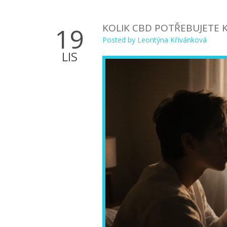
KOLIK CBD POTŘEBUJETE KO
19
Posted by
Leontýna Křivánková
LIS