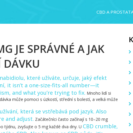
CBD A PROSTAT
MG JE SPRÁVNÉ A JAK
Í DÁVKU
abidiolu, které užíváte, určuje, jaký efekt
ní
, it isn’t a one-size-fits-all number—it
m, and what you’re trying to fix.
Mnoho lidí si
 dávka může pomoci s úzkostí, střední s bolestí, a velká může
užívání, která se vstřebává pod jazyk
. Also
re and adjust.
Začátečníci často začínají s 10–20 mg
CBD crumble
,
po týdnu, zvyšujte o 5 mg každé dva dny. U