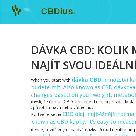
DÁVKA CBD: KOLIK 
NAJÍT SVOU IDEÁLN
dávka CBD
,
množství kan
When you start with
budete mít
. Also known as
CBD dávková
changes based on your weight, metabolis
myslí, že čím víc CBD, tím lépe. To není pravda. Malá
způsobit únavu nebo vůbec nic.
CBD olej
,
nejběžnější forma 
Podívejte se na
known as
CBD kapky
, it’s easy to measu
denně, rozdělenými na dvě dávky. Pokud necítíte nic 