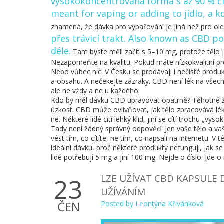
vysokokoncentrovaná forma s až 90 % č
meant for vaping or adding to jídlo, a k
znamená, že dávka pro vypařování je jiná než pro ole
přes trávicí trakt
. Also known as
CBD po
déle.
Tam byste měli začít s 5–10 mg, protože tělo j
Nezapomeňte na kvalitu. Pokud máte nízkokvalitní 
Nebo vůbec nic. V Česku se prodávají i nečisté produk
a obsahu. A nečekejte zázraky. CBD není lék na vše
ale ne vždy a ne u každého.
Kdo by měl dávku CBD upravovat opatrně? Těhotné ženy,
úzkost. CBD může ovlivňovat, jak tělo zpracovává lék
ne. Některé lidé cítí lehký klid, jiní se cítí trochu „v
Tady není žádný správný odpověď. Jen vaše tělo a vaš
vést tím, co cítíte, ne tím, co napsali na internetu. V 
ideální dávku, proč některé produkty nefungují, jak s
lidé potřebují 5 mg a jiní 100 mg. Nejde o číslo. Jde o
LZE UŽÍVAT CBD KAPSULE
23
UŽÍVÁNÍM
ČEN
Posted by
Leontýna Křivánková