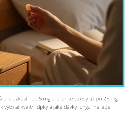
pší pro úzkost - od 5 mg pro lehké stresy až po 25 mg
k vybírat kvalitní čípky a jaké dávky fungují nejlépe