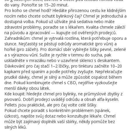
do vany. Ponořte se 15–20 minut.
Pro koho se chmel hodí? Hledáte přirozenou cestu ke klidnějším
nocím nebo chcete ochutit bylinkový čaj? Chmel je jednoduchá a
dostupná volba. Pokud už užíváte jiná sedativa nebo máte
zdravotní problémy, poraďte se s lékařem. Kvalita chmele záleží
na původu a zpracování — kupujte od ověřených prodejců.
Zahradníkům: chmel je vytrvalá rostlina, která potřebuje oporu a
slunce. Nejčastěji se pěstují odrůdy aromatické (pro vůni) a
hořké (pro zážeh). Pro domácí sběr vybírejte šišky pevné, zelené
a s výraznou vůní. Sušte je rychle v temnu do sucha, pak
uskladněte v mrazáku nebo v uzavřené sklenici s desikantem.
Dávkování: pro čaj stačí 1–2 lžičky, pro tinkturu začněte 10–20
kapkami před spaním a podle potřeby zvyšujte. Nepřekračujte
prudké dávky, chmel je silný a může způsobit ospalost během
dne. Pokud kombinujete chmel s CBD, nejdříve vyzkoušejte
menší dávky obou látek.
Kde koupit: hledejte chmel pro bylinky, ne průmyslové zbytky z
pivovarů. Dobří prodejci uvádějí odrůdu a obsah alfa-kyselin.
Pellets jsou praktické, ale pro čaj volte celé šišky.
Pokud chcete poradit s konkrétním problémem (spánek,
úzkost), napište svůj dotaz nebo konzultujte lékaře. Chmel
může být zajímavý doplněk vaší sbírky, někdy pomůže bez
silných léků.