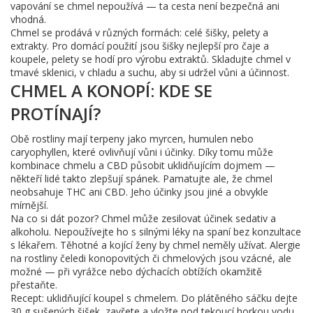
vapování se chmel nepoužívá — ta cesta není bezpečná ani
vhodná.
Chmel se prodává v různých formách: celé šišky, pelety a
extrakty. Pro domácí použití jsou šišky nejlepší pro čaje a
koupele, pelety se hodí pro výrobu extraktů. Skladujte chmel v
tmavé sklenici, v chladu a suchu, aby si udržel vůni a účinnost.
CHMEL A KONOPÍ: KDE SE
PROTÍNAJÍ?
Obě rostliny mají terpeny jako myrcen, humulen nebo
caryophyllen, které ovlivňují vůni i účinky. Díky tomu může
kombinace chmelu a CBD působit uklidňujícím dojmem —
někteří lidé takto zlepšují spánek. Pamatujte ale, že chmel
neobsahuje THC ani CBD. Jeho účinky jsou jiné a obvykle
mírnější.
Na co si dát pozor? Chmel může zesilovat účinek sedativ a
alkoholu. Nepoužívejte ho s silnými léky na spaní bez konzultace
s lékařem. Těhotné a kojící ženy by chmel neměly užívat. Alergie
na rostliny čeledi konopovitých či chmelových jsou vzácné, ale
možné — při vyrážce nebo dýchacích obtížích okamžitě
přestaňte.
Recept: uklidňující koupel s chmelem. Do plátěného sáčku dejte
30 g sušených šišek, zavřete a vložte pod tekoucí horkou vodu