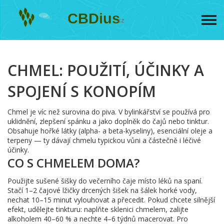
CHMEL: POUŽITÍ, ÚČINKY A
SPOJENÍ S KONOPÍM
Chmel je víc než surovina do piva. V bylinkářství se používá pro
uklidnění, zlepšení spánku a jako doplněk do čajů nebo tinktur.
Obsahuje hořké látky (alpha- a beta-kyseliny), esenciální oleje a
terpeny — ty dávají chmelu typickou vůni a částečně i léčivé
účinky.
CO S CHMELEM DOMA?
Použijte sušené šišky do večerního čaje místo léků na spaní.
Stačí 1–2 čajové lžičky drcených šišek na šálek horké vody,
nechat 10–15 minut vylouhovat a přecedit. Pokud chcete silnější
efekt, udělejte tinkturu: naplňte sklenici chmelem, zalijte
alkoholem 40–60 % a nechte 4–6 týdnů macerovat. Pro