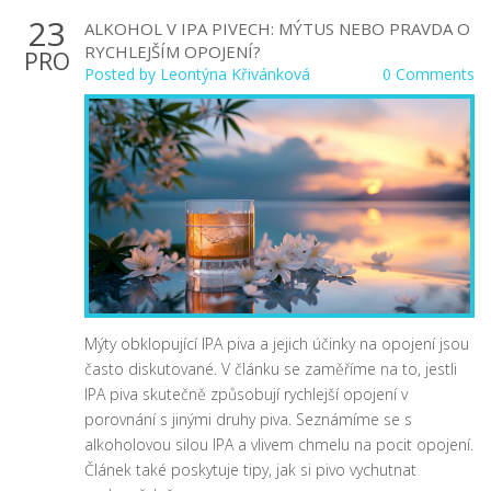
23
ALKOHOL V IPA PIVECH: MÝTUS NEBO PRAVDA O
RYCHLEJŠÍM OPOJENÍ?
PRO
Posted by
Leontýna Křivánková
0 Comments
Mýty obklopující IPA piva a jejich účinky na opojení jsou
často diskutované. V článku se zaměříme na to, jestli
IPA piva skutečně způsobují rychlejší opojení v
porovnání s jinými druhy piva. Seznámíme se s
alkoholovou silou IPA a vlivem chmelu na pocit opojení.
Článek také poskytuje tipy, jak si pivo vychutnat