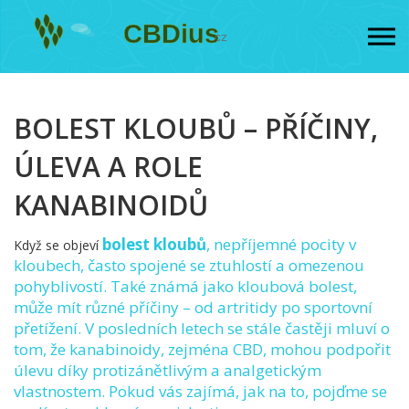
BOLEST KLOUBŮ – PŘÍČINY,
ÚLEVA A ROLE
KANABINOIDŮ
bolest kloubů
,
nepříjemné pocity v
Když se objeví
kloubech, často spojené se ztuhlostí a omezenou
pohyblivostí
. Také známá jako
kloubová bolest
,
může mít různé příčiny – od artritidy po sportovní
přetížení. V posledních letech se stále častěji mluví o
tom, že kanabinoidy, zejména
CBD
, mohou podpořit
úlevu díky protizánětlivým a analgetickým
vlastnostem. Pokud vás zajímá, jak na to, pojďme se