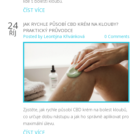
lidé s bolestí kloubů.
ČÍST VÍCE
24
JAK RYCHLE PŮSOBÍ CBD KRÉM NA KLOUBY?
PRAKTICKÝ PRŮVODCE
ŘÍJ
Posted by
Leontýna Křivánková
0 Comments
Zjistěte, jak rychle působí CBD krém na bolest kloubů,
co určuje dobu nástupu a jak ho správně aplikovat pro
maximální úlevu.
ČÍST VÍCE