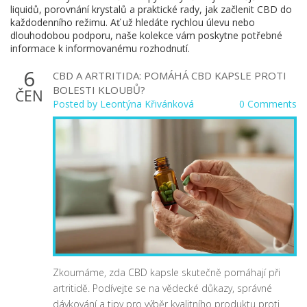
liquidů, porovnání krystalů a praktické rady, jak začlenit CBD do
každodenního režimu. Ať už hledáte rychlou úlevu nebo
dlouhodobou podporu, naše kolekce vám poskytne potřebné
informace k informovanému rozhodnutí.
6
CBD A ARTRITIDA: POMÁHÁ CBD KAPSLE PROTI
BOLESTI KLOUBŮ?
ČEN
Posted by
Leontýna Křivánková
0 Comments
Zkoumáme, zda CBD kapsle skutečně pomáhají při
artritidě. Podívejte se na vědecké důkazy, správné
dávkování a tipy pro výběr kvalitního produktu proti