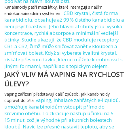
podívat na hlavní souvislosti.
Kanabinoidy patří mezi látky, které interagují s naším
CBD krystal
, čistá forma
endokanabinoidním systémem.
kanabidiolu, obsahuje až 99 % čistého kanabidiolu a
není psychoaktivní. Jeho hlavní atributy jsou: vysoká
koncentrace, rychlá absorpce a minimální vedlejší
účinky. Studie ukazují, že CBD moduluje receptory
CB1 a CB2, čímž může snižovat zánět v kloubech a
zmírňovat bolest. Když si vyberete kvalitní krystal,
získáte přesnou dávku, kterou můžete kombinovat s
jinými formami, například s topickým olejem.
JAKÝ VLIV MÁ VAPING NA RYCHLOST
ÚLEVY?
Vaping zařízení představují další způsob, jak kanabinoidy
vaping
, inhalace zahřátých e-liquidů,
dopravit do těla.
umožňuje kanabinoidům vstoupit přímo do
krevního oběhu. To zkracuje nástup účinku na 5–
15 minut, což je výhodné při akutních bolestech
kloubů. Navíc lze přesně nastavit teplotu, aby se