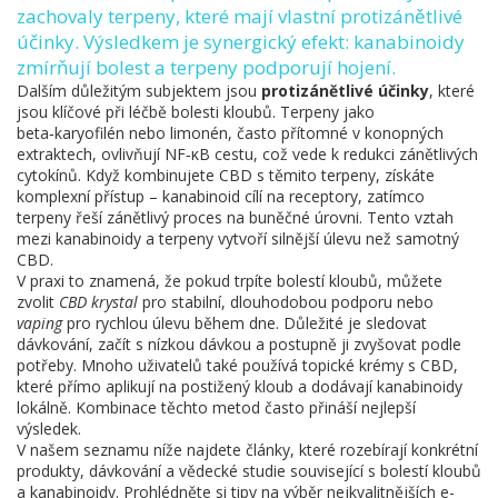
zachovaly terpeny, které mají vlastní protizánětlivé
účinky. Výsledkem je synergický efekt: kanabinoidy
zmírňují bolest a terpeny podporují hojení.
Dalším důležitým subjektem jsou
protizánětlivé účinky
, které
jsou klíčové při léčbě bolesti kloubů. Terpeny jako
beta‑karyofilén nebo limonén, často přítomné v konopných
extraktech, ovlivňují NF‑κB cestu, což vede k redukci zánětlivých
cytokínů. Když kombinujete CBD s těmito terpeny, získáte
komplexní přístup – kanabinoid cílí na receptory, zatímco
terpeny řeší zánětlivý proces na buněčné úrovni. Tento vztah
mezi kanabinoidy a terpeny vytvoří silnější úlevu než samotný
CBD.
V praxi to znamená, že pokud trpíte bolestí kloubů, můžete
zvolit
CBD krystal
pro stabilní, dlouhodobou podporu nebo
vaping
pro rychlou úlevu během dne. Důležité je sledovat
dávkování, začít s nízkou dávkou a postupně ji zvyšovat podle
potřeby. Mnoho uživatelů také používá topické krémy s CBD,
které přímo aplikují na postižený kloub a dodávají kanabinoidy
lokálně. Kombinace těchto metod často přináší nejlepší
výsledek.
V našem seznamu níže najdete články, které rozebírají konkrétní
produkty, dávkování a vědecké studie související s bolestí kloubů
a kanabinoidy. Prohlédněte si tipy na výběr nejkvalitnějších e-