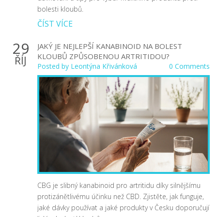
bolesti kloubů.
ČÍST VÍCE
29
JAKÝ JE NEJLEPŠÍ KANABINOID NA BOLEST
KLOUBŮ ZPŮSOBENOU ARTRITIDOU?
ŘÍJ
Posted by
Leontýna Křivánková
0 Comments
CBG je slibný kanabinoid pro artritidu díky silnějšímu
protizánětlivému účinku než CBD. Zjistěte, jak funguje,
jaké dávky používat a jaké produkty v Česku doporučují