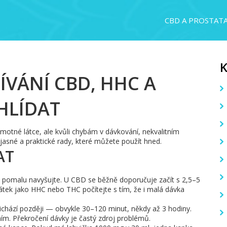
CBD A PROSTAT
ÍVÁNÍ CBD, HHC A
HLÍDAT
amotné látce, ale kvůli chybám v dávkování, nekvalitním
asné a praktické rady, které můžete použít hned.
AT
 pomalu navyšujte. U CBD se běžně doporučuje začít s 2,5–5
átek jako HHC nebo THC počítejte s tím, že i malá dávka
řichází později — obvykle 30–120 minut, někdy až 3 hodiny.
m. Překročení dávky je častý zdroj problémů.