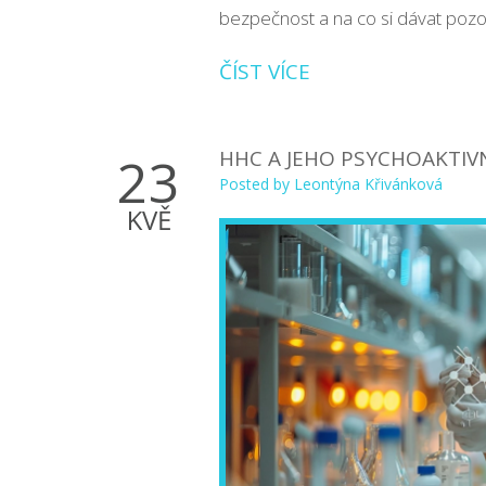
bezpečnost a na co si dávat pozo
ČÍST VÍCE
HHC A JEHO PSYCHOAKTIVN
23
Posted by
Leontýna Křivánková
KVĚ