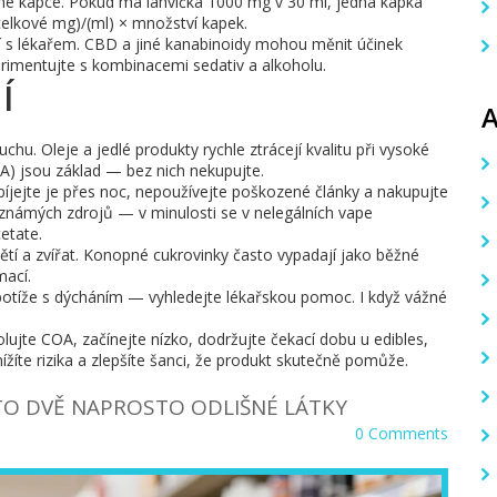
 jedné kapce. Pokud má lahvička 1000 mg v 30 ml, jedna kapka
celkové mg)/(ml) × množství kapek.
ání s lékařem. CBD a jiné kanabinoidy mohou měnit účinek
perimentujte s kombinacemi sedativ a alkoholu.
Í
chu. Oleje a jedlé produkty rychle ztrácejí kvalitu při vysoké
COA) jsou základ — bez nich nekupujte.
bíjejte je přes noc, nepoužívejte poškozené články a nakupujte
 neznámých zdrojů — v minulosti se v nelegálních vape
etate.
í a zvířat. Konopné cukrovinky často vypadají jako běžné
ací.
, potíže s dýcháním — vyhledejte lékařskou pomoc. I když vážné
lujte COA, začínejte nízko, dodržujte čekací dobu u edibles,
ížíte rizika a zlepšíte šanci, že produkt skutečně pomůže.
 TO DVĚ NAPROSTO ODLIŠNÉ LÁTKY
0 Comments