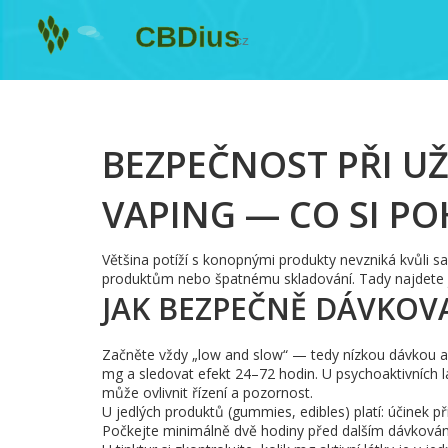
BEZPEČNOST PŘI UŽ
VAPING — CO SI PO
Většina potíží s konopnými produkty nevzniká kvůli s
produktům nebo špatnému skladování. Tady najdete j
JAK BEZPEČNĚ DÁVKOV
Začněte vždy „low and slow“ — tedy nízkou dávkou a
mg a sledovat efekt 24–72 hodin. U psychoaktivních l
může ovlivnit řízení a pozornost.
U jedlých produktů (gummies, edibles) platí: účinek p
Počkejte minimálně dvě hodiny před dalším dávkování