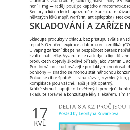
U tinktur si zkontrolujte, kolik mg aktivní látky je v
není 1 mg — raději použijte kapátko a matematiku: (
Seniory a lidí na lécích upozorněte: konzultujte užív
některých léků (např. warfarin, antiepileptika). Neex
SKLADOVÁNÍ A ZAŘÍZEN
Skladujte produkty v chladu, bez přístupu světla a vzdu
teplotě. Označení expirace a laboratorní certifikát (
U vaping zařízení dbejte na bezpečnost baterií: nepře
kvalitní nabíječky. Vyvarujte se cartridge a liquidů z
produktech objevily škodlivé přísady jako vitamin E ac
Pro domácnost: uchovávejte produkty mimo dosah dět
bonbóny — snadno se mohou stát náhodnou konzum
Pokud se cítíte špatně — silná závrať, zrychlený tep
komplikace jsou vzácné, lepší je být opatrný.
Krátké shrnutí: kupujte od ověřených prodejců, kontro
skladujte správně a konzultujte léky s lékařem. Tím sn
DELTA-8 A K2: PROČ JSOU
17
Posted by
Leontýna Křivánková
KVĚ