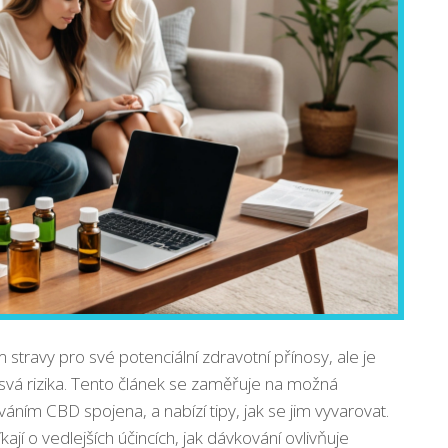
travy pro své potenciální zdravotní přínosy, ale je
 svá rizika. Tento článek se zaměřuje na možná
áním CBD spojena, a nabízí tipy, jak se jim vyvarovat.
jí o vedlejších účincích, jak dávkování ovlivňuje