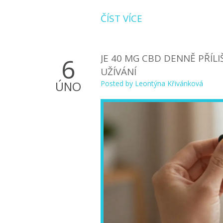
ČÍST VÍCE
JE 40 MG CBD DENNĚ PŘÍL
6
UŽÍVÁNÍ
ÚNO
Posted by
Leontýna Křivánková