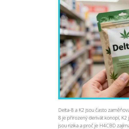
Delta-8 a K2 jsou často zaměňován
8 je přirozený derivát konopí, K2 j
jsou rizika a proč je H4CBD zajím